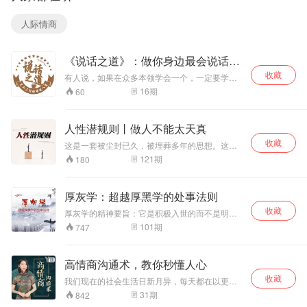
坚持尊重和保护自己。忍耐并非解决问题之道，只有
这个世界上，不懂
人性的人只能被人
坦白、爱恨分明才能赢得他人的尊重。
人际情商
当成鱼肉，躺在食
物链底层。学习人
性才可以早日实现
《说话之道》：做你身边最会说话的
阶层的跃迁。
人
收藏
有人说，如果在众多本领学会一个，一定要学会
演讲。 时代变迁，即算是万物更迭，沟通、表
16
期
60
达、说话、交往，永恒不会被淘汰。 当今，说话
的分寸，即是你情商高低的直观体现，哪怕你满
腹经纶，说不出，也是徒劳无功。 当众演讲，不
人性潜规则丨做人不能太天真
光是领导力与影响力的体现，更是直接把控人心
收藏
的工具。 无论是生活，还是工作，说话与表达能
这是一套被尘封已久，被埋葬多年的思想。这是
力的强弱，都至关重要。 我愿与你一道，踏步前
一个所有成功者不愿告诉你的秘密。为什么你被
121
期
180
行，高歌而唱，助你成为圈子中，最会说话的
伤害，被玩弄，被利用，被欺辱，遭背叛，总失
人。
败，挣不到钱，沦为棋子。都是因为你对人性的
无知！！ 从小到大，没人告诉你什么是人性的真
厚灰学：超越厚黑学的处事法则
相，人性学是从古至今帝王将相从不外传的家传
收藏
绝学。历史的任何一个朝代，都有两套知识。 通
厚灰学的精神要旨：它是积极入世的而不是明哲
人性者，通金钱。通人性者，通幸福。真正的高
保身的。它是具有理性与人性色彩的而不是阴暗
101
期
747
手都是人性大师，他们懂得一眼洞穿人性，操控
的险恶的；它是长期有效的而不是暂时功利的；
人心，众生皆为其所用！ 而这一切，即将被你掌
它是广泛实用的而不单是公关需要的；它是被众
握...
多事例证实可行的而不是随便忽悠人的。具有大
高情商沟通术，教你秒懂人心
胆而不蛮干的“厚”之精神，再把“灰度”掌握好了，
收藏
利用一些为人处世的技巧，那么，你一定可以左
我们现在的社会生活日新月异，每天都在以更快
右逢源。
的速度前进，但是与之同步发展的心理建设却面
31
期
842
临“被停工”的命运，必须不断正视自己的内心，生