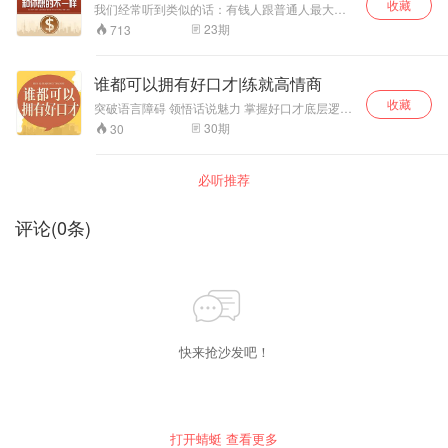
思维》，从此让自己的思维蜕变，开启不属于普
收藏
性，进而借由人性的力量，在人生的道路上一路
我们经常听到类似的话：有钱人跟普通人最大的
通人的强者之旅……
顺遂，开启属于自己的高光旅程。
差别，不是金钱，而是思维方式。但这种思维方
23
期
713
式到底是什么，却很少有人说清楚。本专辑就是
教你怎么建立在金钱方面的思考模式，并且挑战
你那些有所局限而消极的想法、习惯和行动。 拥
谁都可以拥有好口才|练就高情商
有15年以上的高管经验的孙春岭老师，深入解读
收藏
《有钱人和你想的不一样》，结合自身创业、管
突破语言障碍 领悟话说魅力 掌握好口才底层逻辑
理、经商经验，用通俗易懂的方式带你真正了解
学会说服的语言精髓 你是否害怕当众表达？ 你是
30
期
30
财富法则，从资源、投资、理性、共识等多个方
否讲话缺乏逻辑？ 你是否表达冷冰冰处处碰壁？
面，提高财商，发现你身边唾手可得的财富！
你是否不会沟通错失很多良机？ 好口才，并不是
滔滔不绝，而是表明意图，达到沟通目的。能让
必听推荐
别人能听你说话，是一种能力表现。好口才往往
是练就出来的，不管你是学生、职场小白、创业
者还是管理者都可以从这门课中得到提升和收
评论
(
0
条)
获。 肖老师，将他十多年的研究和实践成果浓缩
成 30讲音频课程，告诉你好口才的底层逻辑，用
生动丰富的案例，简单实用的技巧，落地的方法
帮助你有效提升口才。让你在职场里高效表达观
点，实现自我价值，事业更上一层楼。生活中也
能扩大社交人脉，赢得大家的喜爱。 【适合谁
听】 1. 需要公众表达的职场人和学生 2. 有创业打
算的职场精英 3. 想到做好会议发言的管理者 4. 想
快来抢沙发吧！
要提升自信的年轻人 5. 不会沟通与社会脱节的宝
妈 6. 转型自媒体的有上镜上播需求的人 7. 想要撕
掉“社恐”标签的人
打开蜻蜓 查看更多