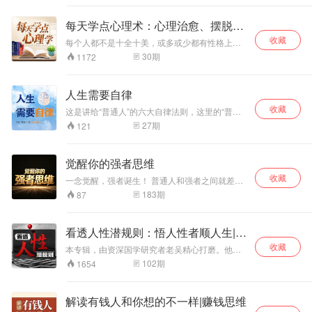
活才能更加顺心。只有突破人际交往瓶颈，才能
实现人生逆袭。迷茫、不知、无措、痛苦……各
每天学点心理术：心理治愈、摆脱敏
种情绪翻涌而来，不断压迫我们的生活，腐蚀我
感
收藏
们的心灵。生活低迷、工作怠慢、感情不顺……
每个人都不是十全十美，或多或少都有性格上的
各种各样的心理问题也随之而来。 不要着急，心
残缺，你可能会因为自己的“残缺”厌恶自己、打击
30
期
1172
理导师分享几个个妙招立马摆脱负面情绪。当然
自己、封闭自己。而心理学会告诉你：残缺是光
了，要想改变这种现象，就需要我们能够正视自
透进来的地方。 心理学从来不会告诉你这个是对
己的内心，从根源解决。在这30节的音频课程
的，那个是错的，它只会引导你去了解你自己，
人生需要自律
中，汇总了现下人们的各种心理焦虑，还原生活
接受你自己，以及告诉你应该怎样发展自己的潜
场景，尽最大可能帮你解决心理问题。
收藏
能和特质，正确地认识自己、进行决策,避免谣言
这是讲给“普通人”的六大自律法则，这里的“普通
干扰我们的大脑。 了解自己，你就能更容易体谅
人”，是指意志力普通的人。所谓意志力普通，就
27
期
121
别人，和别人共情，知道他们想要的是什么，从
是指： 明明下定决心每天晚上睡前要读书，结果
不同的角度去解读，时间久了就养成了多向思维
一页还没看完就睡着了； 明明下定决心每天要运
的习惯。懂得一点心理术可以提高情商，“情商”就
动减肥，结果第二天闹钟一响，一翻身又睡了；
觉醒你的强者思维
是在了解人与人之间的关系，与人相处时知道为
明明下定决心不对孩子吼叫，结果脾气上来，又
人处世之道。 生活中无时无刻不在显现着心理学
收藏
不管不顾了。
一念觉醒，强者诞生！ 普通人和强者之间就差这
的身影，你懂了，生活就顺了。在人人都需要懂
个强者思维！强者思维造就强者，弱者思维造就
183
期
87
点心理术的现代社会，知道些心理学知识，生活
弱者。 你是穷是富？是什么阶层？过的怎么样？
中很多问题都迎刃而解。本专辑讲述的便是关于
在你的思维这个源头上就已经决定了。而要想改
爱和治愈、自信和接受、探索和发现、自我成长
变，也得从思维这个源头上来改变。 但如何改变
看透人性潜规则：悟人性者顺人生|提
和自我完善的救赎心理学。
呢？如何才能让自己拥有强者思维呢？这强者思
升格局
收藏
维的秘籍何在呢？ 幸运之人，你来对地方了！ 15
本专辑，由资深国学研究者老吴精心打磨。他将
年的潜心研究后，一场绝地逆袭的邀约，一扇专
凭借深厚的学术积淀与丰富的人生阅历，深入剖
102
期
1654
为不甘平庸者敞开的门，已然呈现在你的面
析人性背后的隐秘规则。从日常交往里的微妙心
前…… 门内，藏着历代逆袭者的至宝，思维升级
理，到关键时刻的人性抉择，逐一拆解，帮你构
的密钥和普通人逆袭成为强者的阶梯！ 是真是
建起全面且清晰的人性认知框架。让你告别因人
解读有钱人和你想的不一样|赚钱思维
假，敢不敢赌上一把？用心聆听《觉醒你的强者
性迷茫而产生的踌躇，真正理解人性、顺应人