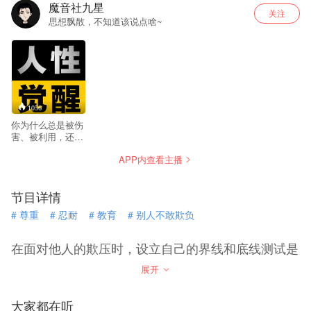
魔音社九星
关注
思想飘散，不知道该说点啥~
1056
你为什么总是被伤
害、被利用，还总
是遭遇失败，还有
APP内查看主播
人经常欺负你，甚
至连感情都被耍来
耍去，其实归根结
节目详情
底都是因为对人性
认知不够深刻。 我
#
尊重
#
忍耐
#
教育
#
别人不敢欺负
们所处的社会是由
人组成的，社会运
转的规则，权利的
在面对他人的欺压时，设立自己的界线和底线测试是
游戏，财富的密
非常重要的。通过坚决、有力地抵制，可以防止他们
码，情感的变化
展开
的，都是在人与人
跨越界限并逐渐升级欺压行为。同时，对于口出狂言
之间发生。 人性在
毫无教养的人，应该毫不留情地表达自己的态度，并
古代叫帝王术，在
大家都在听