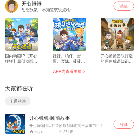
开心锤锤
关注
思想飘散，不知道该说点啥~
9015
1902
2518
国内动画IP【开心
锤锤、鸡仔、蛋
开心锤锤团队打造
锤锤】原创动画视
蛋、梨妹、菠菠、
的原创成语知识故
频内容！
桃桃、叶仁、薛霸
事节目！
APP内查看主播
——八个少年在一
次暑假话剧排练
中，意外踏入了一
大家都在听
个神秘的“情绪王
国”。这里曾被八位
精灵守护，然而，
卡通动画
当掌管万物的国王
陷入沉睡，各地纷
纷出现了吞噬内心
开心锤锤·睡前故事
力量的“心理怪”，
它们封印精灵、霸
收藏
开心锤锤团队打造的原创睡前寓言故事节目！
占村庄，把好端端
261
期
1324
的王国搅成了一锅