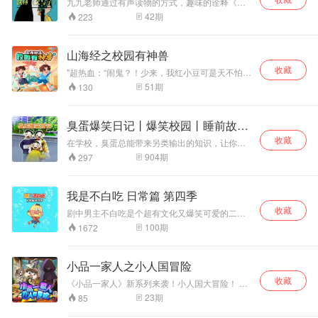
九老师
九九老师通过有声读物的方式，趣味的诠释《父
与子》的精彩内容，希望小朋友们能够喜欢！
42
期
223
《父与子》是一部世界著名的漫画集，它是德国
幽默大师埃·奥·卜劳恩创作的连环漫画，作品中一
个个生动幽默的小故事都是来自于漫画家在生活
山海经之校园有神兽
中的真实感受，父与子实际上就是卜劳恩与儿子
收藏
克里斯蒂安的真实写照。一幅幅小巧精湛的画面
"超热血：“闹鬼？！少来，我红小豆可是天不怕地
闪烁着智慧之光，无言地流泻出纯真的父子之情
不怕” 超神秘：闹鬼的教室、消失的试卷、半夜忽
51
期
130
与融融的天伦之乐，永远震撼着人们的心灵。
然亮起的灯……校园里似乎隐藏着未知神秘的力
量，到底是什么即将出现？ 跟上！和@红小豆和
@李小七一探究竟！ 超奇幻：竟然是来自山海经
臭蛋爆笑日记丨爆笑校园丨睡前故事
世界的神兽——九尾狐和小青龙！它们任意发挥
丨成长
收藏
变形、通灵、万物重生的技能不过，人类世界可
在学校，臭蛋总能带来另类输出的知识，让你体
不是好玩的哦~~~~ 超搞笑：与校长斗法、与同学
验欢欢喜喜的小课堂。在家里，臭蛋与父母之间
904
期
297
斗智......两只神兽的出现，让平淡无奇的校园生活
的欢声笑语，投射出大多数家庭的相处模式，和
充满乐趣~~还有惊吓！
谐加愉快。快来跟着臭蛋一起成长吧。
我是不白吃 日常篇 第四季
收藏
剧中男主不白吃是个超有文化又爆笑可爱的二次
元美食专家，将令人垂涎三尺的美食和底蕴深厚
100
期
1672
的传统文化巧妙地融合在一起，让你在捧腹大
笑、忍俊不禁的同时，不仅对视频中的美食心之
向往，还在不知不觉中涨了知识。
小品一家人之小人国冒险
收藏
《小品一家人》新系列来袭！小人国大冒险！ 小
美老师和小品三人误入小人国，在这个国度里。
23
期
85
除了人类缩小，其他一切如常。在这场充满未知
与后险的冒险中，小品等人将巧妙化险为夷，揭