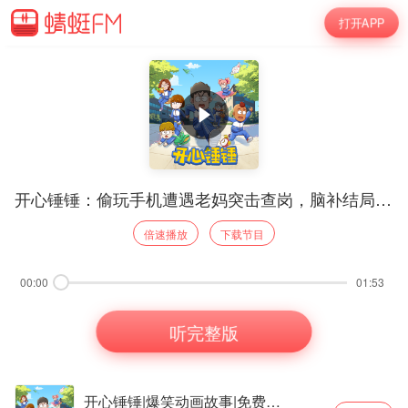
打开APP
开心锤锤：偷玩手机遭遇老妈突击查岗，脑补结局预演多种脱困剧本
倍速播放
下载节目
00:00
01:53
听完整版
开心锤锤|爆笑动画故事|免费睡前故事