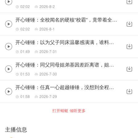
02:02
2026-8-2
开心锤锤：全校闻名的硬核“校霸”，竟带着全班疯狂卷学习
02:02
2026-8-1
开心锤锤：以为父子同床温馨感满满，谁料夜夜惨遭老爸轮番折磨
01:49
2026-7-31
开心锤锤：同父同母姐弟基因差距离谱，姐姐拼命自律却不敌锤锤
01:53
2026-7-30
开心锤锤：任真一心超越锤锤，没想到全程跟风接连翻车
01:58
2026-7-29
打开蜻蜓 倾听更多
主播信息