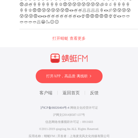
😨🧊🍧🍦🍦🍦🍦🍦🍦🫑😨😰😰😰😰😰😰😰🧊🫑🧃🍦🍦🍦🍦
🍦🍦🫑😨😨😰😰😰😰😰😨🌭🍧🍧🥟🥟🥟🥟🍦🌭🍖😰😰😰😰
😰😰😰😨🌭🌭🍧🍧🍧🍧🍧🍧🍧🌭🍨😨😨😨😨😨🍨🍨🌭🥙🥙
🥙🥙🥙🥙🥟😁🍶😊😊
打开蜻蜓 查看更多
打开APP，高品质·离线听
客户端
返回首页
反馈
沪ICP备06026464号-4
网络文化经营许可证
沪网文[2014]0587-137号
信息网络传播视听许可证：0911603
©2011-2019 qingting.fm ALL Rights Reserved.
应用名称：蜻蜓FM | 开发者：上海麦克风文化传媒有限公司