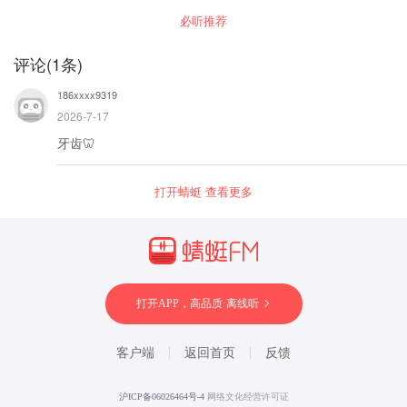
程，专门针对考试作文，从开头到结尾，从结构
必听推荐
到篇章，从写人到记事，通过提分36计，让基础
薄弱的的学生有明显提升，让基础强的学生成绩
亮眼。
评论
(
1
条)
186xxxx9319
2026-7-17
牙齿🦷
打开蜻蜓 查看更多
打开APP，高品质·离线听
客户端
返回首页
反馈
沪ICP备06026464号-4
网络文化经营许可证