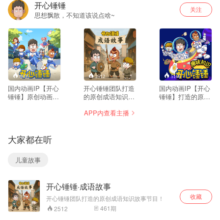
开心锤锤
关注
思想飘散，不知道该说点啥~
8695
2512
5166
国内动画IP【开心
开心锤锤团队打造
国内动画IP【开心
锤锤】原创动画视
的原创成语知识故
锤锤】打造的原创
频内容！
事节目！
免费的趣味小故事
APP内查看主播
和学百科知识的音
频节目！
大家都在听
儿童故事
开心锤锤·成语故事
收藏
开心锤锤团队打造的原创成语知识故事节目！
461
期
2512