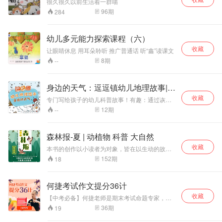
很久很久以前生活着一群喵
96
期
284
幼儿多元能力探索课程（六）
收藏
让眼睛休息 用耳朵聆听 推广普通话 听“鑫”读课文
8
期
--
身边的天气：逗逗镇幼儿地理故事|幼
儿科普
收藏
专门写给孩子的幼儿科普故事！有趣：通过诙谐
幽默的故事讲述6种常见天气。科学：中国科学院
12
期
--
谭宁博士审订推荐。口碑：育儿达人大J推荐，宝
宝喜欢，妈妈认同！
森林报-夏 | 动植物 科普 大自然
收藏
本书的创作以小读者为对象，皆在以生动的故事
和写实的叙述，向少年儿童传授科学知识，激发
152
期
18
其探索大自然奥秘的兴趣并培养热爱大自然、关
注并保护生态环境的意识。
何捷考试作文提分36计
收藏
【中考必备】何捷老师是期末考试命题专家，对
题型考察、考试作文技巧，有深入的研究。古代
36
期
19
兵法有36计，帮助人们取得胜利；何捷老师的考
试作文36计，帮助孩子取得考试成功！这套课