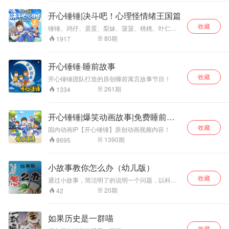
开心锤锤|决斗吧！心理怪情绪王国篇
收藏
锤锤、鸡仔、蛋蛋、梨妹、菠菠、桃桃、叶仁、
薛霸——八个少年在一次暑假话剧排练中，意外
80
期
1917
踏入了一个神秘的“情绪王国”。这里曾被八位精灵
守护，然而，当掌管万物的国王陷入沉睡，各地
纷纷出现了吞噬内心力量的“心理怪”，它们封印精
开心锤锤·睡前故事
灵、霸占村庄，把好端端的王国搅成了一锅粥。
收藏
想回家？没路。 坐以待毙？不存在的。 少年们踏
开心锤锤团队打造的原创睡前寓言故事节目！
上横跨八个情绪村庄的冒险旅程，沉睡的王国还
261
期
1334
能否迎来属于它的晨曦？准备好了吗？和八位少
年一起，踏上这场寻找内心力量的奇幻冒险吧
开心锤锤|爆笑动画故事|免费睡前故
事
收藏
国内动画IP【开心锤锤】原创动画视频内容！
1390
期
8695
小故事教你怎么办（幼儿版）
收藏
通过小故事，简洁明了的说明一个问题，以科学
教育为目的，旨以提高儿童的综合素质，增强他
20
期
42
们的自信心和面对突发事件时的应变能力。
如果历史是一群喵
收藏