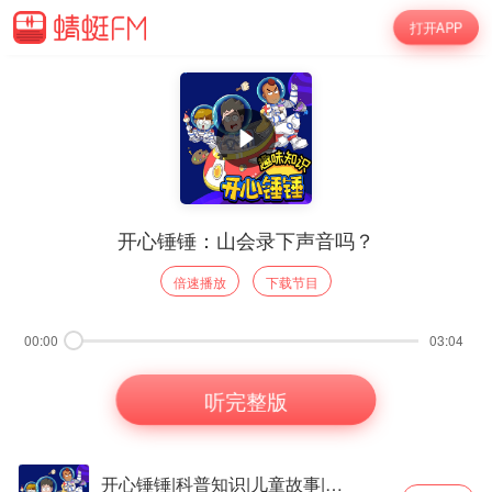
打开APP
开心锤锤：山会录下声音吗？
倍速播放
下载节目
00:00
03:04
听完整版
开心锤锤|科普知识|儿童故事|有趣百科