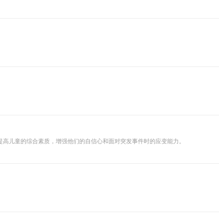
锅粥。想回家？没路。 坐以待毙？不存在的。 少年们踏上横跨八个情绪村庄的冒险
提高儿童的综合素质，增强他们的自信心和面对突发事件时的应变能力。