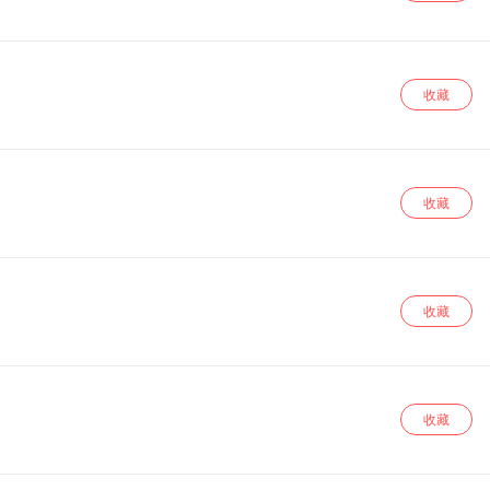
旅程，沉睡的王国还能否迎来属于它的晨曦？准备好了吗？和八位少年
收藏
收藏
收藏
收藏