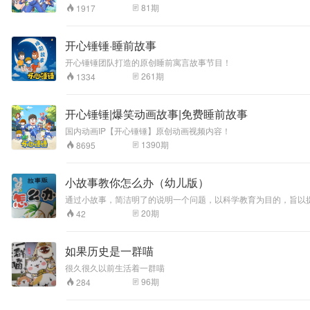
庄的冒险旅程，沉
的“心理怪”，它们封印精灵、霸占村庄，把好端端的王国搅成了一
81
期
1917
一起，踏上这场寻找内心力量的奇幻冒险吧
睡的王国还能否迎
来属于它的晨曦？
准备好了吗？和八
开心锤锤·睡前故事
位少年一起，踏上
开心锤锤团队打造的原创睡前寓言故事节目！
这场寻找内心力量
的奇幻冒险吧
261
期
1334
开心锤锤|爆笑动画故事|免费睡前故事
国内动画IP【开心锤锤】原创动画视频内容！
1390
期
8695
小故事教你怎么办（幼儿版）
通过小故事，简洁明了的说明一个问题，以科学教育为目的，旨以
20
期
42
如果历史是一群喵
很久很久以前生活着一群喵
96
期
284