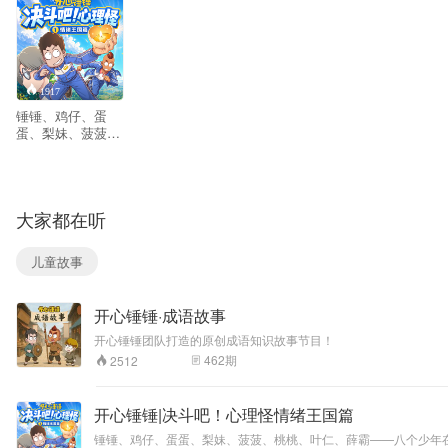
1917
锤锤、鸡仔、蛋
蛋、梨妹、菠菠、
桃桃、叶仁、薛霸
——八个少年在一
次暑假话剧排练
中，意外踏入了一
大家都在听
个神秘的“情绪王
国”。这里曾被八位
精灵守护，然而，
儿童故事
当掌管万物的国王
陷入沉睡，各地纷
纷出现了吞噬内心
开心锤锤·成语故事
力量的“心理怪”，
它们封印精灵、霸
开心锤锤团队打造的原创成语知识故事节目！
占村庄，把好端端
462
期
2512
的王国搅成了一锅
粥。想回家？没
路。 坐以待毙？不
开心锤锤|决斗吧！心理怪情绪王国篇
存在的。 少年们踏
上横跨八个情绪村
锤锤、鸡仔、蛋蛋、梨妹、菠菠、桃桃、叶仁、薛霸——八个少年