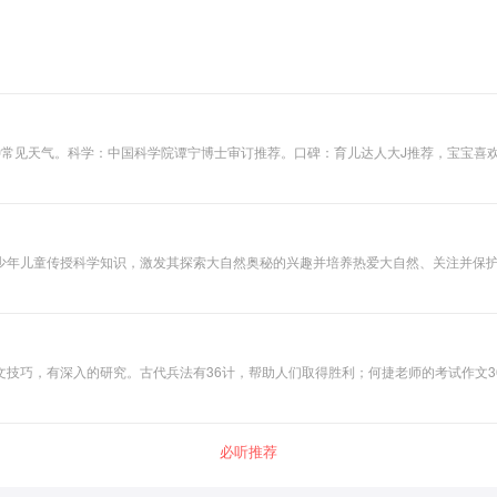
种常见天气。科学：中国科学院谭宁博士审订推荐。口碑：育儿达人大J推荐，宝宝喜
少年儿童传授科学知识，激发其探索大自然奥秘的兴趣并培养热爱大自然、关注并保
技巧，有深入的研究。古代兵法有36计，帮助人们取得胜利；何捷老师的考试作文
础薄弱的的学生有明显提升，让基础强的学生成绩亮眼。
必听推荐