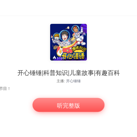
5166
开心锤锤|科普知识|儿童故事|有趣百科
主播:
开心锤锤
节目！
听完整版