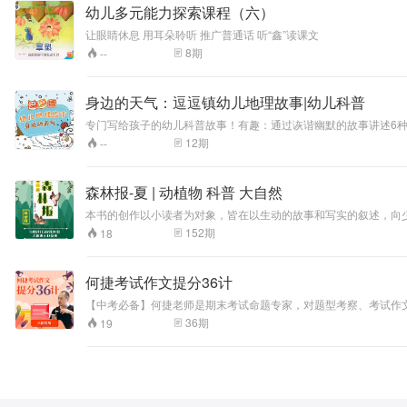
幼儿多元能力探索课程（六）
让眼睛休息 用耳朵聆听 推广普通话 听“鑫”读课文
8
期
--
身边的天气：逗逗镇幼儿地理故事|幼儿科普
专门写给孩子的幼儿科普故事！有趣：通过诙谐幽默的故事讲述6
12
期
--
森林报-夏 | 动植物 科普 大自然
本书的创作以小读者为对象，皆在以生动的故事和写实的叙述，向
152
期
18
何捷考试作文提分36计
【中考必备】何捷老师是期末考试命题专家，对题型考察、考试作文
头到结尾，从结构到篇章，从写人到记事，通过提分36计，让基
36
期
19