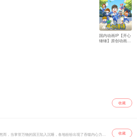
8695
国内动画IP【开心
锤锤】原创动画视
频内容！
收藏
收藏
，然而，当掌管万物的国王陷入沉睡，各地纷纷出现了吞噬内心力量