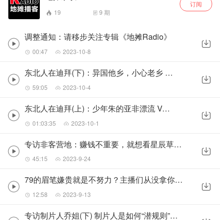
订阅
19
9
期
调整通知：请移步关注专辑《地摊Radio》
00:47
2023-10-8
东北人在迪拜(下)：异国他乡，小心老乡 Vol.52
59:05
2023-10-4
东北人在迪拜(上)：少年朱的亚非漂流 Vol.51
01:03:35
2023-10-1
专访非客营地：赚钱不重要，就想看星辰草原 Vol.49
45:15
2023-9-24
79的眉笔嫌贵就是不努力？主播们从没拿你当家人 Vol.46
12:58
2023-9-13
专访制片人乔姐(下) 制片人是如何“潜规则”的 Vol.44