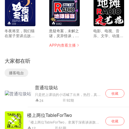
110
1042
43
冬夜将至，我们猫
悬疑奇案，未解之
电影、电视、音
在屋子里讲点故
谜，灵异怪谈，杂
乐、文学、动漫、
事……猫冬夜话是
谈野史……无论是
综艺……你喜欢的
APP内查看主播
一档来自黑龙江的
自然还是超自然，
也是我们喜欢的，
故事奇谈类节目，
历史还是黑历史，
我们没文化，但我
主讲世界各地的罪
这个世界有太多我
们很敢说，从作品
大家都在听
案故事，透过案件
们不知道的事。打
中侃出人生百态，
聊聊文化、历史、
开收音机，地摊
从文艺中聊出世态
风土人情，不说
Radio用最通俗的
冷暖，再谈已是曲
播客电台
教、不做作，只是
方式，带你认识这
中人，再看不忘书
用声音陪伴大家通
个世界的另一面，
中人。
勤、劳作、入睡、
系好安全带，前方
普通垃圾站
摸鱼……用耳朵品
急转！
收藏
味世间百态。
只是把上课说的小话喊了出来，热烈，真
诚，清醒，善良。
92
期
24
楼上两位TableForTwo
收藏
「楼上两位TableForTwo」隶属于深夜谈谈旗
下，是一档由微博百万粉丝博主赵大晴主持的“不
61
期
12