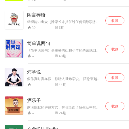
止于年轻独立女性/已婚妈妈”的生活方式播客节
目。节目形式分为单口和对谈两种形式，话题有
且不局限于当代年轻女性的生活方式、各种KOL
闲言碎语
的冒险与奇遇人生、两性情感话题、以及新晋妈
收藏
妈家庭生活等时下年轻人所关注的时髦内容和人
组织能力出众（除家长未担任过任何领导职务）
生议题。
做事儿果敢（啥事都听媳妇儿的 ,我有权保持沉
3
期
32
默） 知识渊博（初中勉强念完,但有中专毕业证
书,学信网不可查） 见多识广（去过铁岭 沈阳 没
有等大城市,其中沈阳去过2次） 善于理财（3M
简单说两句
钱宝网 e租宝 无上生活 小懒猪 联壁金融 等等都
收藏
投资过）
《简单说两句》是主播周姐和小羊的杂谈脱口
秀，谈论生活和感情中一些想法，希望用真诚的
48
期
--
交流态度带给大家更多有趣的故事和思考。
炜学说
收藏
假作真时真亦假，静听人世炜学说。 陪您穿越历
史人文，笑对人生。 碎片化时代精进法门。 炜学
44
期
--
说，伴您走上人生晋级之路。
酒乐子
收藏
诙谐幽默的讲述方式，带你全面了解生活中的酒
知识~
24
期
--
不会说话Radio