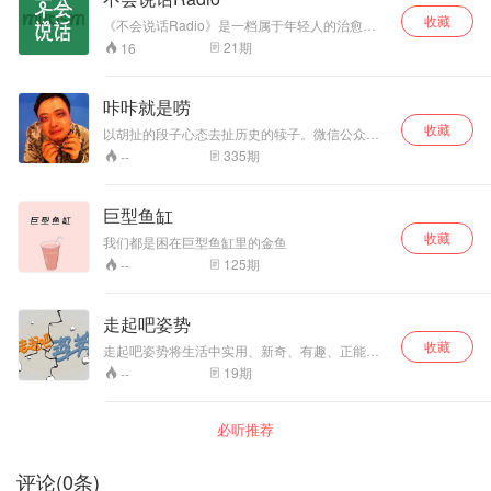
收藏
《不会说话Radio》是一档属于年轻人的治愈系
谈话播客，聊年轻人的欢乐与悲伤、理想和希
21
期
16
望，面对这所有，不会说话陪你说说话。
咔咔就是唠
收藏
以胡扯的段子心态去扯历史的犊子。微信公众
号：laokexiu
335
期
--
巨型鱼缸
收藏
我们都是困在巨型鱼缸里的金鱼
125
期
--
走起吧姿势
收藏
走起吧姿势将生活中实用、新奇、有趣、正能量
的知识点传递给大家！
19
期
--
必听推荐
评论
(
0
条)