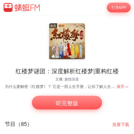
打开APP
483
红楼梦谜团：深度解析红楼梦|重构红楼
主播:
娱悦佳音
为什么要解密《红楼梦》？ 它是一部人生手册，让你了解人生真相；它是一部跨界奇书，形成了专门的红学；它更是一部传世经典，为了读它，手抄本就流行了30余年，出版后更是声名远播、备受推崇。 重构红楼梦，形散而神不散，这种似断而连的多层解读模式，恰恰展示了红楼梦故事中纷繁复杂的情节脉络，从宏观到微观，从故事脉络到人物特征，无不探赜索隐，发人深省。 主播孟云剑老师通过认知思维方法透视红楼，让大家一起发现属于自己的独特观点。课程综合运用分类概括、分析综合、抽象具体、逻辑历史等认知思维方法，帮助大家从逻辑角度读懂红楼，透视红楼隐藏的秘密。
展开
听完整版
节目（85）
批量下载