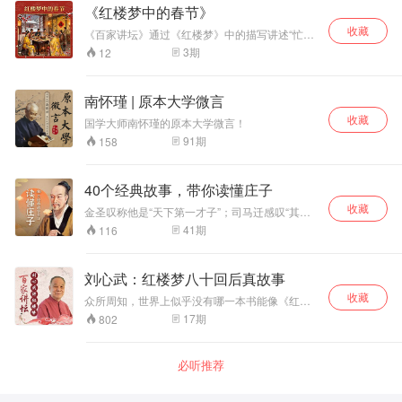
恨秋悲皆自惹,花容月貌为谁妍 “满纸荒唐言,一把
《红楼梦中的春节》
辛酸泪” “世事洞明皆学问,人情练达即文章”“机关
收藏
算尽太聪明,反算了卿卿性命 一个是阆苑仙葩,一
《百家讲坛》通过《红楼梦》中的描写讲述“忙
个是美玉无瑕 听孟云剑老师解构《红楼梦》精
年”习俗的由来以及传统节日的民俗习惯。春节是
3
期
12
髓，分析缜密逻辑严谨思路清晰 3D环绕品读立体
我国最重要的传统节日，几千年以来它深刻影响
红楼、千古情缘 解密红楼世界。
着中国人的生活习惯和文化传承。在春节期间，
我国的汉族和很多少数民族以及东亚的一些国家
南怀瑾 | 原本大学微言
和地区，都要举行各种活动以示庆祝，这些活动
收藏
以祭祀神佛、祭奠祖先、除旧布新、迎禧接福、
国学大师南怀瑾的原本大学微言！
祈求丰年为主要内容，活动丰富多彩，带有浓郁
91
期
158
的民族特色。但在民间，人们从农历腊月初八就
已经开始进行积极的准备了。周岭继续为您介绍
红楼梦里人们是如何过除夕的。祭祖的规矩、怎
40个经典故事，带你读懂庄子
样发压岁钱、家宴的菜色等，周岭一一讲述。
收藏
金圣叹称他是“天下第一才子”；司马迁感叹“其学
无所不窥”；李白赞他为“开浩荡之奇言”。他是精
41
期
116
神国度的自由之王，他就是道家鼻祖庄子。 庄子
虽生活困顿，却鄙弃荣华富贵，力图在乱世保持
独立的人格，追求精神自由，其人生哲学也是道
刘心武：红楼梦八十回后真故事
家生命精神的一个集中体现，对我国的隐土思
收藏
想、自由人格、艺术精神产生着深远影响，对解
众所周知，世界上似乎没有哪一本书能像《红楼
决当下人们精神上的“贫乏”具有重要启示意义。
梦》这样引起人们喋喋不休的争论，也没有哪一
17
期
802
接下来,就跟随嚣山书院一起聆听庄子智慧，厘清
本书能像《红楼梦》这样引发那么多人关注和研
与世界相处的至简大道。
究。究其原因，最主要的大概就是曹雪芹留下了
一本不完整的书稿，这就给后人留下了巨大的话
必听推荐
语空间，《红楼梦》就像断臂的维纳斯一样，多
少人在想象着它完整的样子。那么人们是不是真
的就不能窥见《红楼梦》的全貌了呢？著名作家