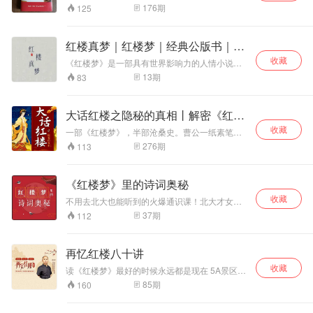
直被民间热传的五
史书。 其实，《红楼梦》书上讲得很明白，天上
相传柳树沟是个乱
悟及处世哲学，带
176
期
125
的神瑛侍者（传国玺的化身）下凡，投胎到了大
大圣身，将汇聚本
葬岗，经常发生一
领我们踏上《道德
清皇宫里。神瑛侍者转世成了贾宝玉。他享尽了
书齐庇金明、共佑
些稀奇古怪的吓人
经》的智慧之旅。
皇宫里的荣华富贵，最后重新变回石头，将在清
东北。 本书立志于
的事，所以很少有
从老子的传奇人生
红楼真梦｜红楼梦｜经典公版书｜四
宫里的所见所闻（宫闱秘史）刻在了石头之上，
教育人、感化人，
人从这里走，除了
出发，探讨为何要
大名著
收藏
留给了后世。 原来，《红楼梦》的“红楼”二字其
《红楼梦》是一部具有世界影响力的人情小说、
崇尚正义、反对邪
一些年纪大的人以
学习《道德经》。
实是指紫禁城。书中的贾府其实就是大清皇家，
中国封建社会的百科全书、传统文化的集大成
恶。以寓教于乐于
外，几乎没人知道
深入剖析 “什么是
13
期
83
大观园则是圆明园，贾宝玉其实是大清皇帝，林
者。其作者以“大旨谈情，实录其事”自勉，只按自
一体的传统评书艺
柳树沟通往哪里。
道”，领悟 “无为非
黛玉则是大清皇后。在《红楼梦》的背面，竟然
己的事体情理，按迹循踪，摆脱旧套，新鲜别
术形式，为您亲情
村子里只有百余户
不为” 的深意，体
写着孝庄下嫁、顺治出家、雍正暴死、乾隆身
致，取得了非凡的艺术成就。“真事隐去，假语存
讲述。 那么金明又
人家，分为上下两
会 “非淡泊无以明
大话红楼之隐秘的真相丨解密《红楼
世、董鄂妃之死等大量的清宫秘史。 本书《赖晓
焉”的特殊笔法更是令后世读者脑洞大开，揣测之
和五家身圣有何渊
个生产队，西边
志” 的境界，感受
伟重评石头记》典藏版自2021年出版以来，被众
梦》
收藏
说久而遂多。二十世纪以来，《红楼梦》更以其
一部《红楼梦》，半部沧桑史。曹公一纸素笔，
源呢？欲知后事如
的，是下生产队，
“得道者无烦恼” 的
多红楼梦迷誉为是对《红楼梦》真正的解读，足
丰富深刻的思想底蕴和异常出色的艺术成就使学
历时十载春秋，书中字字玑珠，道尽人生百态。
276
期
113
何，听我慢慢道来
我们通常叫“下
从容，理解 “守中
以让您领略260年来红学巅峰的奇光，不枉此生
术界产生了以其为研究对象的专门学问——红
少年不懂红楼梦，读懂已是梦中人。 从庙堂到江
… …
队”，下队的居民，
即是顺应规律” 的
读《红楼梦》一场……
学。
湖，从专家到学者，无一不在解红楼讲红楼说红
大多是蒙古族，姓
智慧，认识 “道是
楼，但内容太多，言语复杂，许多人甚至都摸不
《红楼梦》里的诗词奥秘
包的最多，是大
三观” 的内涵，品
到荣国府的大门，让《红楼梦》距离普通人越来
户。而我们家住在
味 “上善若水” 的魅
收藏
越远了。 同时曹雪芹是个“狡猾”的作者，他用文
不用去北大也能听到的火爆通识课！北大才女教
东边的“上队”，大
力。
字构建了一部表层《红楼梦》，把另一部《红楼
师张一南开讲：《红楼梦》里的诗词是怎样炼成
37
期
112
多都姓刘，也基本
梦》留给读者，期待我们用自己的生平所闻和想
的
上都有一些能数得
象力去填补去完成。 小宝带你细细品味作者那无
上来的亲戚关系...
数次经过考究的言语，抽丝剥茧，破解文本中的
再忆红楼八十讲
密码，引用部分脂砚斋的批语，加上自己的创
见，以全景方式品读这部社群文化的百科全书。
收藏
读《红楼梦》最好的时候永远都是现在 5A景区大
领你走进真正的大观园，弥补你那从未读过、读
观园里赏美人美景，钟鸣鼎食贾府兴衰看世事变
85
期
160
不下来、读不明白《红楼梦》的遗憾。
迁， 古典名著《红楼梦》中品人生新境界 假作真
时真亦假,无为有处有还无 “真事隐、假语存” “春