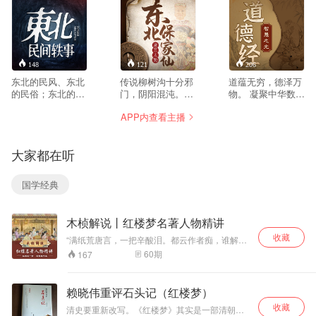
148
121
206
东北的民风、东北
传说柳树沟十分邪
道蕴无穷，德泽万
的民俗；东北的乡
门，阴阳混沌。我
物。 凝聚中华数千
土气息、东北的人
七岁那年被野狼叼
年道德智慧精髓。
APP内查看主播
情世
进柳树沟，从此历
破解人生、职场、
故。
经磨难... 我的家是
商场处世之秘。 探
本书是以八十年代
一个不大不小的山
寻人生真谛，迈向
大家都在听
农村为时代背景。
村，叫刘家镇。村
至善之境。 《道德
根据我国东北广为
子四面环山，只有
经》是中国古代道
流传着的一些民间
两条通往外界的道
家经典，由老子所
国学经典
的精彩传说，精心
路，一条在村北，
著，是一部充满深
编撰，逐一表述。
越过北面的山梁，
邃智慧的语录集。
主要描述了男主人
穿过山上浓密的松
分为道经和德经两
木桢解说丨红楼梦名著人物精讲
公金明的坎坷人生
树林地，弯弯曲曲
篇，涵盖宇宙、人
之路。从少年到中
的通往县城。另外
生、道德、政治等
收藏
“满纸荒唐言，一把辛酸泪。都云作者痴，谁解其
年的传奇成长经
一条，在村西南，
诸多方面。本专辑
中味。” 【木桢解说|红楼名著人物精讲】，每集
60
期
167
历。以淳朴逼真的
途径两座山连接处
精讲《道德经》道
一位红楼人物，读者视角看红楼，你会发现或许
描述，巧妙运用。
的一条山沟 ，沟里
经部分。 研习国学
这些人物就在你的身边。 更有甚者，你也许还可
将人世间的善、
以在我们讲的红楼人物身上，找到你自己的影
长满了大大小小、
禅学多年的如云老
赖晓伟重评石头记（红楼梦）
子。 这是他们的故事，也是我们的故事。
恶、美、丑依一展
老老少少的柳树，
师，以其深厚的学
收藏
现。 届时，五位一
所以叫“柳树沟”。
识与丰富的人生感
清史要重新改写。《红楼梦》其实是一部清朝的