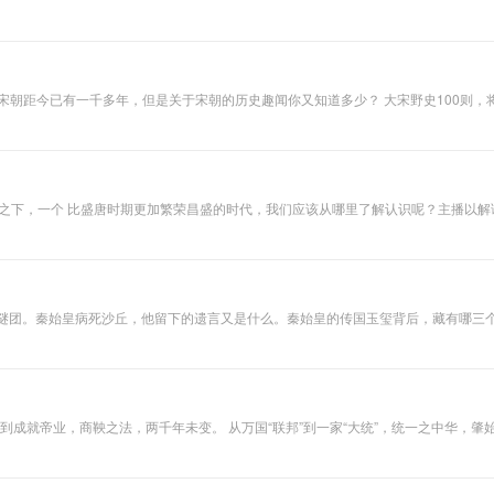
懵懂中被迫打开国门，在跌跌撞撞中不断与世界交流、融合。作为近代史的一部分，只有熟悉
相传柳树沟是个乱
重塑晚清历史人物，探索人们普遍未知的有趣细节。
葬岗，经常发生一
些稀奇古怪的吓人
的事，所以很少有
人从这里走，除了
距今已有一千多年，但是关于宋朝的历史趣闻你又知道多少？ 大宋野史100则，将趣味性
一些年纪大的人以
我国历史上承五代十国
外，几乎没人知道
神奇的朝代,漫长的中国古代史中,只有他们的生活状态与一千年后的今天最为相似,这个王朝充满了
柳树沟通往哪里。
趣闻的同时也能增长历史知识，让你在最短时间了解大宋朝这些“最熟悉的陌生人”。
村子里只有百余户
人家，分为上下两
个生产队，西边
”的光环之下，一个 比盛唐时期更加繁荣昌盛的时代，我们应该从哪里了解认识呢？主播
的，是下生产队，
八卦：宋徽宗不务正业的二三事，宋孝宗的趣味囧闻奇事；这里有 文人雅事：风流浪
我们通常叫“下
础， 以年代和具体人物为主线，用幽默风趣的语言，严谨认真的历史态度，生动简晰
队”，下队的居民，
大多是蒙古族，姓
包的最多，是大
户。而我们家住在
的谜团。秦始皇病死沙丘，他留下的遗言又是什么。秦始皇的传国玉玺背后，藏有哪三个
东边的“上队”，大
多都姓刘，也基本
上都有一些能数得
上来的亲戚关系...
且鲜活的大秦帝国！