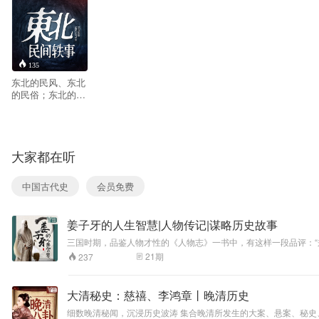
135
东北的民风、东北
的民俗；东北的乡
土气息、东北的人
情世
故。
本书是以八十年代
大家都在听
农村为时代背景。
根据我国东北广为
流传着的一些民间
中国古代史
会员免费
的精彩传说，精心
编撰，逐一表述。
主要描述了男主人
姜子牙的人生智慧|人物传记|谋略历史故事
公金明的坎坷人生
之路。从少年到中
三国时期，品鉴人物才性的《人物志》一书中，有这样一段品评：“
年的传奇成长经
正 天下，文韬武略的成功大人物。姜太公就是这样一个人。 五千年
21
期
237
历。以淳朴逼真的
位伟大的政治家、思想家、军事家和韬略家。他的文 韬武略对后世影
描述，巧妙运用。
带我们重新认识姜子牙，并且学习到千古功臣谋士的为人处世与人
将人世间的善、
大清秘史：慈禧、李鸿章丨晚清历史
恶、美、丑依一展
现。 届时，五位一
细数晚清秘闻，沉浸历史波涛 集合晚清所发生的大案、悬案、秘史、趣