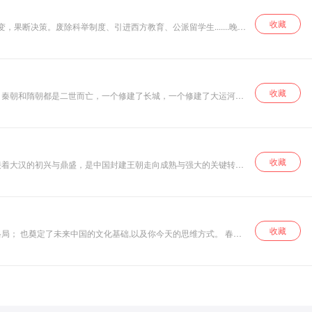
收藏
果断决策。废除科举制度、引进西方教育、公派留学生.......晚清
贵人。从贵人成长为只手遮天的晚清太后，究竟走过了一条怎样的
上脱颖 而出，统治清朝 48 年之久。带你站在古人身边，在历史
收藏
？秦朝和隋朝都是二世而亡，一个修建了长城，一个修建了大运河，
竟是什么？隋炀帝杨广，到底是个被对手抹黑的明君，还是不顾百姓
史轶事真相 以历史为鉴，了解国家兴亡更替
收藏
接着大汉的初兴与鼎盛，是中国封建王朝走向成熟与强大的关键转折
航灯塔，为其提供了取之不尽的借鉴与发人深省的思考源泉，引领着
收藏
局； 也奠定了未来中国的文化基础,以及你今天的思维方式。 春秋
智慧 通天的智者，百家争鸣造就了中国文化的基因,而春秋战国也打
，继而透过历史故事，感悟 更多人生智慧。 了解了春秋，你才会了
数英雄们表现的机会。 春秋如此的精彩绝伦，让我们一起走进它，