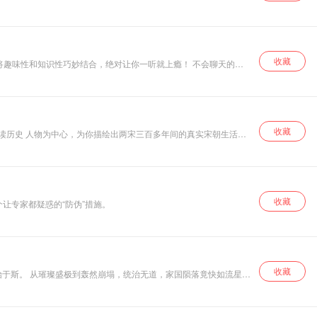
了晚清史，才能理解近代中国的成长曲折。 主讲人陈卿
悟及处世哲学，带
领我们踏上《道德
经》的智慧之旅。
从老子的传奇人生
出发，探讨为何要
收藏
和知识性巧妙结合，绝对让你一听就上瘾！ 不会聊天的李
学习《道德经》。
深入剖析 “什么是
戏剧性。 本专辑囊括100则宋朝野史趣
道”，领悟 “无为非
不为” 的深意，体
会 “非淡泊无以明
志” 的境界，感受
收藏
以解读历史 人物为中心，为你描绘出两宋三百多年间的真实宋朝生活景
“得道者无烦恼” 的
才子欧阳修的逸事，千古才女李清照的小资生活；这里有风 云变幻：
从容，理解 “守中
 地把宋代历史放大给你听。
即是顺应规律” 的
智慧，认识 “道是
三观” 的内涵，品
味 “上善若水” 的魅
收藏
让专家都疑惑的“防伪”措施。
力。
收藏