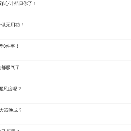
权谋心计都归你了！
少做无用功！
差3件事！
杰都服气了
握尺度呢？
能大器晚成？