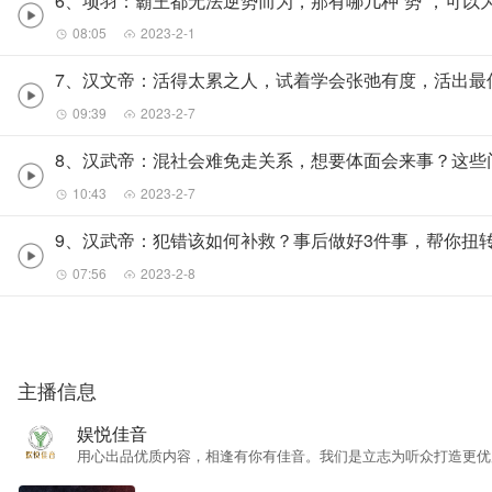
6、项羽：霸王都无法逆势而为，那有哪几种“势”，可以
08:05
2023-2-1
7、汉文帝：活得太累之人，试着学会张弛有度，活出最
09:39
2023-2-7
8、汉武帝：混社会难免走关系，想要体面会来事？这些
10:43
2023-2-7
9、汉武帝：犯错该如何补救？事后做好3件事，帮你扭转
07:56
2023-2-8
主播信息
娱悦佳音
用心出品优质内容，相逢有你有佳音。我们是立志为听众打造更优