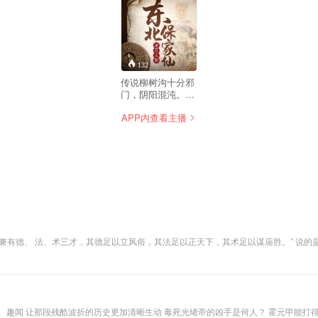
132
传说柳树沟十分邪
门，阴阳混沌。我
七岁那年被野狼叼
APP内查看主播
进柳树沟，从此历
经磨难... 我的家是
一个不大不小的山
村，叫刘家镇。村
子四面环山，只有
两条通往外界的道
路，一条在村北，
越过北面的山梁，
穿过山上浓密的松
树林地，弯弯曲曲
的通往县城。另外
兼有德、 法、术三才，其德足以立风俗，其法足以正天下，其术足以谋庙胜。” 说
一条，在村西南，
芸芸众生望其项背 实则真实的姜子牙虽然没有小说里的仙术，但其 智慧，在中华 50
途径两座山连接处
响深远。有权谋韬略，多方势力制衡，值得反复学习，再三 研究。 周铭老师通过多方
的一条山沟 ，沟里
生智慧。
长满了大大小小、
老老少少的柳树，
所以叫“柳树沟”。
闻 让那段残酷波折的历史更加清晰生动 毒死光绪帝的凶手是何人？ 霍元甲能打得过现代