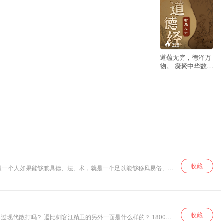
228
道蕴无穷，德泽万
物。 凝聚中华数千
年道德智慧精髓。
破解人生、职场、
商场处世之秘。 探
寻人生真谛，迈向
至善之境。 《道德
经》是中国古代道
家经典，由老子所
著，是一部充满深
邃智慧的语录集。
分为道经和德经两
篇，涵盖宇宙、人
生、道德、政治等
收藏
的是一个人如果能够兼具德、法、术，就是一个足以能够移风易俗、匡
诸多方面。本专辑
00 年历史里能望其项背者，也是寥寥无几。 姜太公是中国历史上一
精讲《道德经》道
考证，从 20 多本姜子牙传记里提炼，独辟蹊径，以国学的 角度
经部分。 研习国学
禅学多年的如云老
师，以其深厚的学
收藏
识与丰富的人生感
散打吗？ 逗比刺客汪精卫的另外一面是什么样的？ 1800年