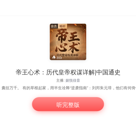
303
帝王心术：历代皇帝权谋详解|中国通史
主播:
娱悦佳音
听完整版