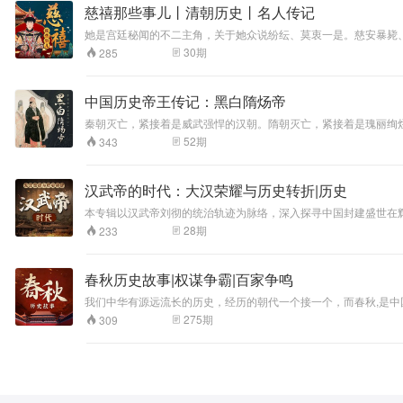
慈禧那些事儿丨清朝历史丨名人传记
她是宫廷秘闻的不二主角，关于她众说纷纭、莫衷一是。慈安暴毙、珍妃
中国人走向世界。抛开慈禧一生犯下种种滔天大罪不谈，仅仅作为
30
期
285
路？她又是如何在风雨缥缈的大清朝廷中，以太后之名代皇帝之权的
现场中看他们做各种选择，培养在 格局中思考问题的能力。
中国历史帝王传记：黑白隋炀帝
秦朝灭亡，紧接着是威武强悍的汉朝。隋朝灭亡，紧接着是瑰丽绚
然而世人却指责这两个朝代残暴。富强文明VS暴虐短命，昙花怒
52
期
343
死活的昏君？优质历史电台梁主播在言语简洁、陈述准确的背后，又带给我们怎样的丰厚积累和深
汉武帝的时代：大汉荣耀与历史转折|历史
本专辑以汉武帝刘彻的统治轨迹为脉络，深入探寻中国封建盛世在
阶段。这个时期所遭遇的重重挑战，以及应运而生的应对智慧，如
28
期
233
后世不断探索国家治理与发展的康庄大道，让历史的车轮在智慧的
春秋历史故事|权谋争霸|百家争鸣
我们中华有源远流长的历史，经历的朝代一个接一个，而春秋,是中国
时期百家争鸣奠定了中华文明的基石，四书五经铸造了后世中国人的
275
期
309
造了中国历史 的基石。 为了让更多人对这段精彩的历史时期有更
解到我们的祖先有多们的伟大，他们的伟大超越了我们 的想象。在
了解它！