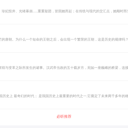
投井、光绪暴崩......重重疑团，皆因她而起；在传统与现代的交汇点，她顺时而变，
一个女人而已，她的一生不可谓不传奇。而她刚刚入宫的时候，也不过是一个小小的
呢？ 优质历史主播带你揭秘慈禧传奇的一生，看出身平平的慈禧如何在男人专权的舞台
烂的唐朝。为什么一个短命的王朝之后，会出现一个繁荣的王朝，这是历史的规律吗
放VS民不聊生，不协调的几个词，发生在谜一般的大隋王朝。隐藏在历史里的真相究
刻严谨的历史教训？听完这张专辑，答案都在里面！ 【亮点】 全面：内容丰富，查阅古史百余本 有趣：诙谐幽默，主播
演绎人物风格生动形象 独特：角度新颖，多方面展现隋朝历史风貌 【获得】 解读史家名著，揭开神秘垂帘 拨开帝王历史迷雾，还原野
辉煌与变革之际所发生的诸事。汉武帝当政的五十载岁月，宛如一座巍峨的桥梁，连
同璀璨的星辰，不仅照亮了当时的历史天空，更成为中国后世诸多王朝治国理政的导
轨道上滚滚向前，留下永不磨灭的辙印。
历史上 最奇幻的时代； 是我国历史上最重要的时代之一,它奠定了未来两千多年的格
价值 观。 这个时代有英明神武的君主，有翻云覆雨的说客，有所向无敌的武将，有
多的认识，主播雨果老师为你挑选春 秋战国时期那些耀眼的人物，讲述他们精彩的故事
伟大的周公奠定了中华文明的基础以后，春秋战国作为一个百家争 鸣的舞台，给了无
必听推荐