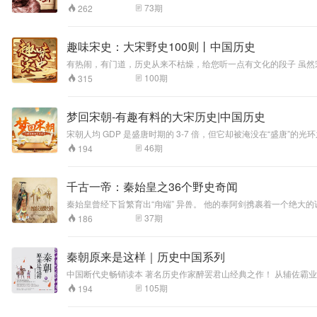
直被民间热传的五
前，是历史上前所未有的时期，堪称“三千年大变局”。晚清的中国，
73
期
262
美，将以专业、通俗的视角还原晚清的历史脉络，拨开历史迷雾、
大圣身，将汇聚本
书齐庇金明、共佑
东北。 本书立志于
趣味宋史：大宋野史100则丨中国历史
教育人、感化人，
有热闹，有门道，历史从来不枯燥，给您听一点有文化的段子 虽然宋朝
崇尚正义、反对邪
煜 聊天路子不对，风险极大 你要不相信的话，李煜的血泪史，依稀在眼前 文官巅峰时代 司马光曾经上书劝诫宋仁宗要多管管政事，不要把事全放权给大臣们，可以看出宋朝的文官多么强大 宋朝是
恶。以寓教于乐于
100
期
315
下启元朝的朝代，分北宋和南宋两个阶段，共历十八帝，享国319年。这是一个
一体的传统评书艺
闻，一个个生动面孔,带你揭开大宋王朝的神秘面纱，希望给你带来
术形式，为您亲情
讲述。 那么金明又
梦回宋朝-有趣有料的大宋历史|中国历史
和五家身圣有何渊
宋朝人均 GDP 是盛唐时期的 3-7 倍，但它却被淹没在“盛唐
源呢？欲知后事如
象，让你彷佛置身 于宋代城镇、酒楼、喧闹街道上。 这里有帝王
46
期
194
何，听我慢慢道来
赵匡胤杯酒释兵权，靖康之难东京被夺北宋灭亡。本专辑以史料为基
… …
千古一帝：秦始皇之36个野史奇闻
秦始皇曾经下旨繁育出“甪端” 异兽。 他的泰阿剑携裹着一个绝大
37
期
186
秦朝原来是这样｜历史中国系列
中国断代史畅销读本 著名历史作家醉罢君山经典之作！ 从辅佐霸业到成就帝业，商鞅之法，两千年未变。 从万国“联邦”到一家“大统”，统一之中华，肇始于斯。 从璀璨盛极到轰然崩塌，统治无道，家国陨落竟快如流星。
精彩讲述，酣畅点评，以历史的思辨拷问人性， 带你回到那个真实
105
期
194