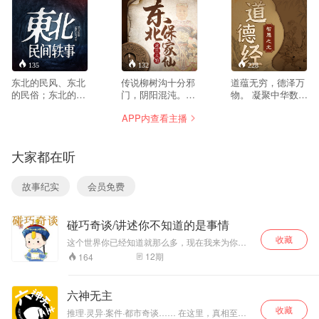
135
132
228
东北的民风、东北
传说柳树沟十分邪
道蕴无穷，德泽万
的民俗；东北的乡
门，阴阳混沌。我
物。 凝聚中华数千
土气息、东北的人
七岁那年被野狼叼
年道德智慧精髓。
APP内查看主播
情世
进柳树沟，从此历
破解人生、职场、
故。
经磨难... 我的家是
商场处世之秘。 探
本书是以八十年代
一个不大不小的山
寻人生真谛，迈向
大家都在听
农村为时代背景。
村，叫刘家镇。村
至善之境。 《道德
根据我国东北广为
子四面环山，只有
经》是中国古代道
流传着的一些民间
两条通往外界的道
家经典，由老子所
故事纪实
会员免费
的精彩传说，精心
路，一条在村北，
著，是一部充满深
编撰，逐一表述。
越过北面的山梁，
邃智慧的语录集。
主要描述了男主人
穿过山上浓密的松
分为道经和德经两
碰巧奇谈/讲述你不知道的是事情
公金明的坎坷人生
树林地，弯弯曲曲
篇，涵盖宇宙、人
之路。从少年到中
的通往县城。另外
生、道德、政治等
收藏
这个世界你已经知道就那么多，现在我来为你诉
年的传奇成长经
一条，在村西南，
诸多方面。本专辑
说一些你不知道的事情
12
期
164
历。以淳朴逼真的
途径两座山连接处
精讲《道德经》道
描述，巧妙运用。
的一条山沟 ，沟里
经部分。 研习国学
将人世间的善、
长满了大大小小、
禅学多年的如云老
六神无主
恶、美、丑依一展
老老少少的柳树，
师，以其深厚的学
收藏
现。 届时，五位一
所以叫“柳树沟”。
识与丰富的人生感
推理·灵异·案件·都市奇谈…… 在这里，真相至