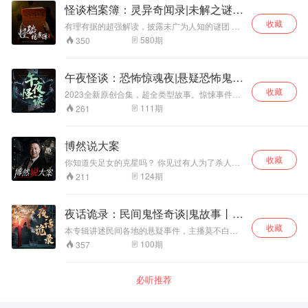
奇，建议白天收听，晚上听了甚是可怕！ 在听故
怪谈档案簿：灵异奇闻录|未解之谜|
事的同时引爆你的想象力。用的是中国人思维，
悬疑
收藏
讲述那些神怪鬼狐，在悠闲的时光中，品一杯
有理有据的超强解读，披露未广为人知的谜团 聚
茶，听拓仙人全新的经典之作，聊发怀古的幽思
焦全球猎奇档案，让埋在阴霾下的真相拨云见日
580
期
350
也是一种极大的精神享受
人死了真的能复生吗？真的有鬼怪附身吗？这样
的千古谜题存在很多，人类为之不断努力探索，
伴随着时代的进步，也让我们在有限的生命中发
午夜怪谈：恐怖惊魂夜|悬疑恐怖鬼怪
现了更多认知以外的未解之谜，了解到很多疑题
故事
收藏
答案。 主播水鬼老师搜集整编了多种不可思议的
2023全新原创合集，超全类型故事。惊悚事件刺
神秘现象，为大家多角度展示最具探索意义的世
激不断，悬疑事件层出不穷。 夜半惊魂诡谈，惊
111
期
261
界谜团，以幽默风趣的语言来呈现一桩桩全球悬
悚大门正在缓缓开启，等你来听。 一听就不寒而
疑未解之谜事件，拨开层层迷雾，直击事实真
栗的民间故事合集震撼来袭，又开始了怎样的悬
相。让你在感受各类猎奇档案的同时，颠覆你的
疑事件？离奇案件、诡异哭声，一桩桩一件件，
博然说大案
认知，打开你的脑洞，开启一段奇幻的探索之
忍不住想一探究竟。 本专辑午夜怪谈惊魂夜，恐
旅。
收藏
怖之处就在于贴近生活，让人感觉真实发生的，
你知道失足女的克星吗？ 你见过有人为了杀人，
是人们口口相传的怪谈、灵异、恐怖、不可思议
亲手打造一个龙门客栈吗？ 正义与邪恶的较量，
124
期
211
的一些小故事。你真的要听吗？心脏不好和胆子
人性与兽性的博弈。博然说大案，带你亲临现
小的人千万不要看！ 优质悬疑故事主播逗号讲故
场……
事精彩演绎，极具氛围感，全方位满足你的猎奇
夜话诡录：民间鬼怪奇谈|鬼故事丨恐
心理，带你进入恐怖惊悚世界，寻找埋在故事下
的人情冷暖。
怖悬疑
收藏
本专辑讲述民间各地的悬疑事件，主播莫不白凭
借深厚的文字功底，用低沉深厚的声音为你娓娓
100
期
357
道来，故事情节跌宕起伏，悬念迭生。 这里有坊
间传闻，有志怪传奇，有民间异事，还有人性冷
暖……这些诡异的故事总能勾起人们的好奇心，
必听推荐
让人忍不住一探究竟……然而，这些故事并不是
每个人都能够承受得住的…… 一个个故事的背
后，是人性善恶的较量，是内心深处的挣扎.....让