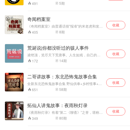
直被民间热传的五
上。
相传柳树沟是个乱
悟及处世哲学，带
5
期
491
大圣身，将汇聚本
葬岗，经常发生一
领我们踏上《道德
书齐庇金明、共佑
些稀奇古怪的吓人
经》的智慧之旅。
东北。 本书立志于
的事，所以很少有
从老子的传奇人生
奇闻档案室
教育人、感化人，
人从这里走，除了
出发，探讨为何要
收藏
《奇闻档案室》由普通话很"报准"的米老虎和发音
崇尚正义、反对邪
一些年纪大的人以
学习《道德经》。
很"曾确"的派大静共同主持，主要做一些真实案件
恶。以寓教于乐于
外，几乎没人知道
深入剖析 “什么是
8
期
405
分享
一体的传统评书艺
柳树沟通往哪里。
道”，领悟 “无为非
术形式，为您亲情
村子里只有百余户
不为” 的深意，体
讲述。 那么金明又
人家，分为上下两
会 “非淡泊无以明
荒诞说|你都没听过的骇人事件
和五家身圣有何渊
个生产队，西边
志” 的境界，感受
收藏
凌绝顶，览尽天下荒唐事。人生如戏，自己的剧
源呢？欲知后事如
的，是下生产队，
“得道者无烦恼” 的
本不够精彩？那咱来瞧瞧别人的本儿～ 更新时
14
期
172
何，听我慢慢道来
我们通常叫“下
从容，理解 “守中
间：每周2、周4定期更新；
… …
队”，下队的居民，
即是顺应规律” 的
大多是蒙古族，姓
智慧，认识 “道是
二哥讲故事：东北恐怖鬼故事合集
包的最多，是大
三观” 的内涵，品
户。而我们家住在
味 “上善若水” 的魅
收藏
全新东北恐怖鬼故事合集 野仙供奉+乡村怪事+都
东边的“上队”，大
力。
市奇闻 悬疑推理、灵异惊悚、奇闻怪谈 应有尽
58
期
651
多都姓刘，也基本
有，刺激不断 大仙守护：死去的老太太竟离奇复
上都有一些能数得
活？ 乱葬岗召魂：无名尸体神秘失踪 哭泣的古
上来的亲戚关系...
井：古宅枯井里为何传来灵异哭声？ 灵异加油
拓仙人讲鬼故事：夜雨秋灯录
站：无人车辆将驶向何方？ 高质量的恐怖故事，
收藏
开始像一片平静的湖水，隐约透露着不安，却又
《夜雨秋灯录》有着“第二《聊斋》”之誉，堪称清
毫无破绽。直到泛起丝丝涟漪，在恐惧中等待着
代文言小说的压卷之作。本张专辑一共分为八
80
期
349
难以预料的事情发生，层层递进，真相才慢慢浮
卷，内容包括民间世代流传、影响深远的灵异怪
出水面…… 看仙家手段，听民间怪事。就在今
诞故事，讲述中国古老神秘、源远流长的民间传
夜，踏上一场惊险刺激之旅。