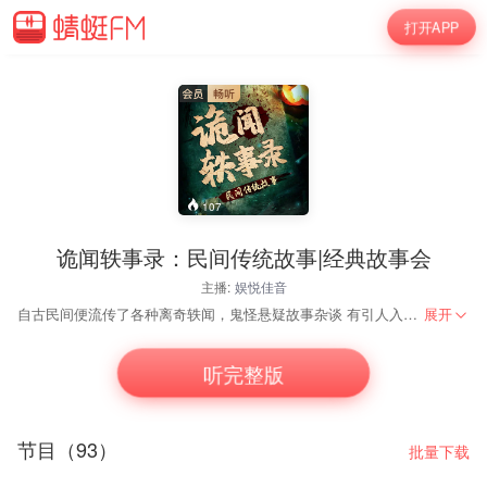
打开APP
107
诡闻轶事录：民间传统故事|经典故事会
主播:
娱悦佳音
自古民间便流传了各种离奇轶闻，鬼怪悬疑故事杂谈 有引人入胜的欢喜事，也有曲折起伏，扑朔迷离的连环案 事件发生的真相是什么，眼见是否真的为实？ 人性深处到底藏了什么秘密？你知晓的又是否真如你所知？ 喜马拉雅优质主播凌枭之声带来全新民间志怪奇闻，各种诡异的，令人难以相信的事情接连的发生。杀儿弑父，船夫害人，脸蛋鬼妻的往事背后，又有着怎样的真相？ 故事情节曲折、离奇、紧张、刺激、好玩，有趣儿，为您打造一场听觉盛宴！ 听故事的同时，感受人情冷暖，品悟人性百态。
展开
听完整版
节目（93）
批量下载