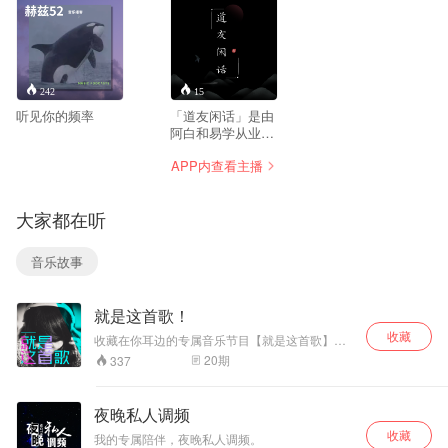
242
15
听见你的频率
「道友闲话」是由
阿白和易学从业者
梵燊开展的易经文
APP内查看主播
化节目。
大家都在听
音乐故事
就是这首歌！
收藏
收藏在你耳边的专属音乐节目【就是这首歌】，
每天为你精选一张独具标识的车载音响的歌单，
20
期
337
选取感人至深的流行中文金曲，热门劲爆的潮流
音乐。发烧的声色岁月，温暖历久弥香，紧凑、
时尚、有新有旧，做最好的音乐陪伴。让主题音
夜晚私人调频
乐给你的移动生活来最声动的世界。有歌单，不
收藏
孤单！
我的专属陪伴，夜晚私人调频。