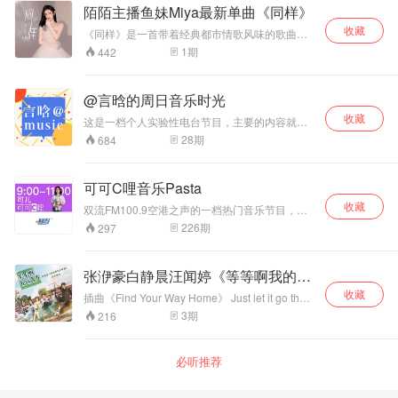
陌陌主播鱼妹Miya最新单曲《同样》
的音响来完成和古典音乐的初恋，其结果，可能
让你觉得恐惧或索然无味，因为你的耳朵会受不
收藏
《同样》是一首带着经典都市情歌风味的歌曲，
了那一大堆的乐器发出的庞大声音。你会失望于
陌陌主播鱼妹Miya动情的演绎更是赋予了这首歌
1
期
442
自己听到的不是美妙和丰富，而是繁杂和刺耳。
浓烈的情感，当一首情歌好听又充满了真情实
同样的，在开始时，就尝试聆听那些艰深得让你
意，那它就能真正走进听众的心里。 《同样》拥
觉得枯燥和不知所云的音乐，不管作曲家多么伟
有强烈的旋律记忆点，飘散在旋律里的悲情呼之
@言晗的周日音乐时光
大，你也可能就此止步于古典大门之外。而和
欲出，不忍放手的情绪带着卑微的色彩，与刻在
你“第一次亲密接触”的若是那些迷人优美、引人入
收藏
歌词里的所有的矛盾，纠缠，难平的情绪交融在
这是一档个人实验性电台节目，主要的内容就是
胜的作品，情况则可能相反。因为，感官总是比
一起，成就这首脆弱易碎的伤感情歌。歌曲的情
聊天和推荐好听的歌曲。目前没有来电咨询环节
28
期
684
认识先行，轻松而好听的声音，会将你的神经牢
绪表达细腻，层次丰富，从记忆到现实，从甜蜜
与朗读磕pao环节，也没有各种奇奇怪怪的口
牢牵住，然后让你头也不回地踏上爱乐之路。 这
到破碎，爱情像手中的流沙握得越紧流得越快，
播，大家可以放心听歌，欢迎投稿留言，切勿杠
张试音碟的选曲悉数来自美国发烧录音厂家的录
眼见着结局不可控制地滑向悲剧，怎么做都无能
上花。
音母带；内容则完全以古典音乐中精华乐段为
可可C哩音乐Pasta
为力。歌曲副歌更像是一段段反复的质问，“同样
主，分别来自斯特拉文斯基《火鸟组曲》、德沃
的字句 ，同样的情绪，同样的自己，改变不了的
收藏
双流FM100.9空港之声的一档热门音乐节目，播
夏克《新世界交响曲》、比才《卡门组曲》、柏
结局”，质问自己也质问对方，有言不由衷，有愤
出时间：工作日09:00-11:00。
辽兹的《幻想交响曲》、科普兰的《牛仔比
226
期
297
怒也有无奈。 无论你是谁，失恋的痛都是真实的
利》、维瓦尔弟的《四季》等热门的作品，想必
触痛，无论你是谁，都需要有一首歌，去记录一
专门编辑一份古典音乐入门的教科书，也不过是
次卑微却又满怀真情的失去。歌里的人生，或许
选取这些乐段做示范。音乐之好听，我不敢说百
张洢豪白静晨汪闻婷《等等啊我的青
你也经历过。
分之百的人都无法抗拒，但至少我的一个从来不
春》插曲
收藏
插曲《Find Your Way Home》 Just let it go then
听古典的朋友听到之后，就抢去听了好久都不肯
go You’ll find your way home. 考完大学以后，你
归还。
3
期
216
是否曾因为离家遥远、校风评比、喜欢的学系发
展各有利弊等因素在计算机前举棋不定，犹豫着
志愿如何选填 在毕业之后，看着同学陆续就业找
必听推荐
到心目中理想工作