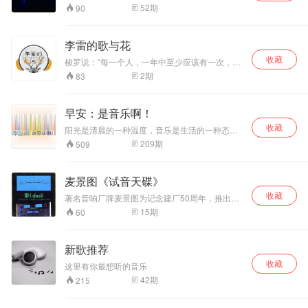
52
期
90
李雷的歌与花
收藏
梭罗说：“每一个人，一年中至少应该有一次，放
下手中的劳作，来到一片未曾受袭扰的田野或湖
2
期
83
边，静静地站上一会儿，直到清新的空气注满他
的肺部。”记得在南方，或者说在湘南，山中最早
开花的树就是檫树。黄檫花开在每根树枝的顶
早安：是音乐啊！
端，花朵就在枝头站着，分明就是树枝举着的小
收藏
拳头。初开的檫树花，是微带绿意的黄，等花瓣
阳光是清晨的一种温度，音乐是生活的一种态
全部吐出来，一簇簇的明黄，便向枝头荡漾去，
度，阳光最重要，音乐很美好。每周王小墨用音
209
期
509
你甚至可以觉察到花蕾的爆裂声——砰的一声，
乐陪伴你的早间音乐时光。
全燃放了......用声音记录和植物亲近的每一个瞬
间，《李雷的歌与花》, 和你循着植物的脉络，聆
麦景图《试音天碟》
听万物生长的脉动。
收藏
著名音响厂牌麦景图为记念建厂50周年，推出最
具纪念性金装版C2200 Gold Tube前级及
15
期
60
MC2000后级，并同时推出试音天碟。内容以管
弦乐及合唱音乐为主，尽皆雅俗共赏的古典名曲
之作，可称为近年最高素质可供入门古典及发烧
新歌推荐
测试的CD唱片，虽然价钱昂贵，但对于发烧友来
收藏
讲，这张唱片确是必备之碟。 有许多朋友问我，
这里有你最想听的音乐
怎样才能较快地激发出对古典音乐的兴趣？我觉
42
期
215
得，如果你无法经常光临音乐厅的现场，那么，
有一套较好的音响系统，或一张合适的唱片，应
该是一个很好的开始。要知道，如果用失真严重