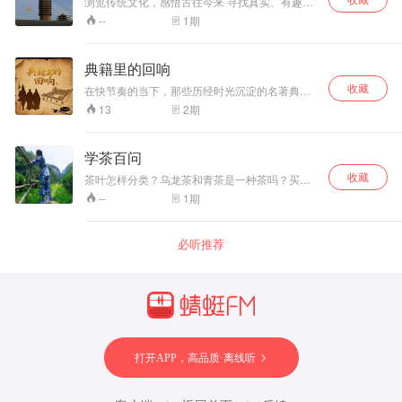
浏览传统文化，感悟古往今来 寻找真实、有趣的
传统文化，尽在古事今生
1
期
--
典籍里的回响
收藏
在快节奏的当下，那些历经时光沉淀的名著典
籍，是人类文明最珍贵的精神宝库。本专辑以“典
2
期
13
籍里的回响”为名，带你穿越古今中外的文字长廊
——从《红楼梦》的繁华落尽里品人间百态，在
《百年孤独》的魔幻叙事中悟生命轮回，于《论
学茶百问
语》的微言大义间寻处世智慧。每一篇解读都不
收藏
只是内容的复述，更是与先贤灵魂的对话，挖掘
茶叶怎样分类？乌龙茶和青茶是一种茶吗？买茶
典籍中跨越时空的思想共鸣，让经典不再是书架
一定要买春茶吗？怎样买茶不被“坑”？如何在茶桌
1
期
--
上的陈列，而是能照进当下生活的温暖回响。
上侃侃而谈？……学茶，那么多问题你都弄懂了
吗？
必听推荐
打开APP，高品质·离线听