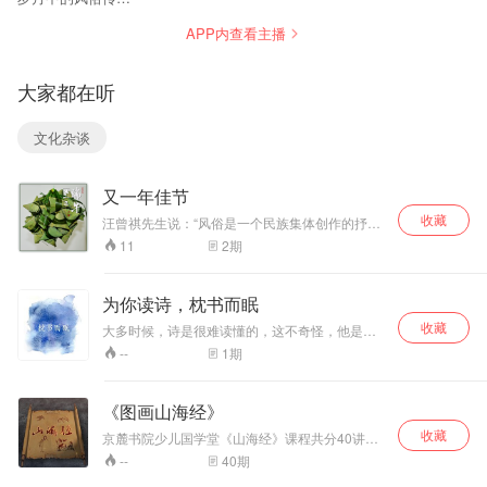
说。 每天三分钟，
APP内查看主播
一起了解民俗传说
小故事，欢迎收
听！
大家都在听
文化杂谈
又一年佳节
收藏
汪曾祺先生说：“风俗是一个民族集体创作的抒情
诗。”有些文学作品更是将这些传统风俗描绘得如
2
期
11
诗如画。本专辑将从端午开始，加上元宵、中
秋，给大家介绍文人视野下具有民族诗性的民俗
文化。
为你读诗，枕书而眠
收藏
大多时候，诗是很难读懂的，这不奇怪，他是诗
人“私人”的言语，他本来就应如此。但是，有一种
1
期
--
诗，虽然你读不太懂，却觉得有趣，而且还说不
太清到底“有趣”在哪里。这就已经算是好诗了，不
是吗，至少对你来说。
《图画山海经》
收藏
京麓书院少儿国学堂《山海经》课程共分40讲，
总时长300分钟。《山海经》是上古三大奇书“天
40
期
--
书、地书、人书”中的地书，是中国一部记述古代