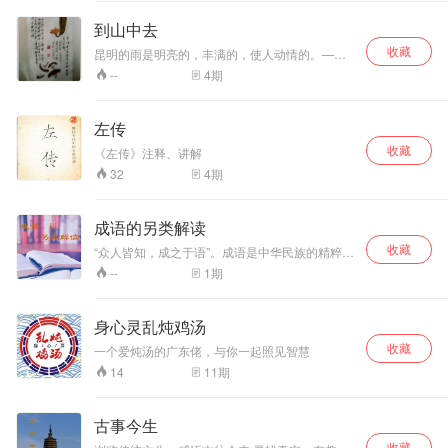
志怪的古籍，也是我国早期的一部地理著作。
到山中去
收藏
昆明的雨是明亮的，丰满的，使人动情的。——
汪曾祺
4
期
--
左传
收藏
《左传》注释、讲解
4
期
32
成语的另类解读
收藏
“众人皆知，成之于语”。成语是中华民族的精粹。
语言简洁凝练，道理众人皆知。体现了中华祖先
1
期
--
的智慧。 但是一些冷僻的成语你都知道吗？一些
鲜为人知的成语又有着什么独特的意思或者内
涵，又或者一些现在看来司空见惯的成语过去又
身心灵乱炖鸡汤
有着什么特别的意思。 这个专辑将会为你一一揭
收藏
晓哦！别忘了收听啊。
一个爱炖汤的广东佬，与你一起照见智慧
11
期
14
古事今生
收藏