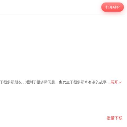
打开APP
主人公小跳跳是一个调皮又快乐的小男孩，终于从幼儿园毕业的他成功开启了自己的“大孩子”生活，成为了一名小学生。在光明里小学一年级二班，他认识了很多新朋友，遇到了很多新问题，也发生了很多新奇有趣的故事。小跳跳把所有故事都写在了自己的日记中，悄悄地藏在了抽屉的最深处。
展开
批量下载