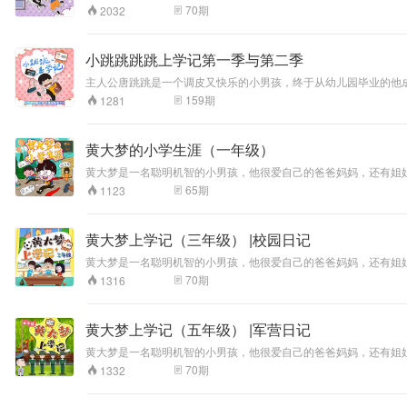
逐一呈现：自说自话的流水账，奇思怪想无边无际，搞笑幽默的调
70
期
2032
小跳跳跳跳上学记第一季与第二季
主人公唐跳跳是一个调皮又快乐的小男孩，终于从幼儿园毕业的他
事。唐跳跳把所有故事都写在了自己的日记中，悄悄地藏在了抽屉的最深处。 只要找到这本日记，你就能发现唐跳跳的小秘密。这里记录了他名不符实的好死党，写下了他们一起做过的恶
159
期
1281
行榜”的第一名，还列出了他乖巧和捣蛋的每一个瞬间。当然，日记里也少不了他对老师
的影子，毕竟你们都是一样活泼可爱的小孩子啊！希望你们在听完唐跳跳的
《唐跳跳上学记》，这里还有很多幽默搞笑的奇思妙想，让我们一
黄大梦的小学生涯（一年级）
黄大梦是一名聪明机智的小男孩，他很爱自己的爸爸妈妈，还有姐
样，都有很多莫名其妙的想法，而这些想法又被同桌徐萌萌所鄙视。 连海燕老师和胡老师都经常被黄大梦和马小波的脑洞给吓一跳……今天我们要讲的，就是一年级小学生黄大梦的趣味经历！ 没有解不开的难题
65
期
1123
黄大梦上学记（三年级） |校园日记
黄大梦是一名聪明机智的小男孩，他很爱自己的爸爸妈妈，还有姐
样，都有很多莫名其妙的想法，而这些想法又被同桌徐萌萌所鄙视
70
期
1316
黄大梦上学记（五年级） |军营日记
黄大梦是一名聪明机智的小男孩，他很爱自己的爸爸妈妈，还有姐
样，都有很多莫名其妙的想法，而这些想法又被同桌徐萌萌所鄙视
70
期
1332