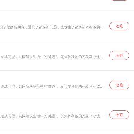
心智。 更新周期：
心，快乐成长心
智。
收藏
认识了很多新朋友，遇到了很多新问题，也发生了很多新奇有趣的故
们身上看到自己
的“贴心小宝贝”成为最好的朋友呀！ 欢迎大家来订阅
收藏
结成同盟，共同解决生活中的“难题”。黄大梦和他的死党马小波一
少得了的快乐！《黄大梦的小学生涯（一年级）》，与你一起在欢乐爆笑的氛围中探索未知的世界，解决生活中的各种难题，提升孩子们的想象力、创造力。 在欢笑之余，学会爱与责任，陪你一起度过美好的小学生涯！
收藏
结成同盟，共同解决生活中的“难题”。黄大梦和他的死党马小波一
，就是一年级小学生黄大梦的趣味经历！
收藏
结成同盟，共同解决生活中的“难题”。黄大梦和他的死党马小波一
，就是五年级小学生黄大梦的趣味经历！