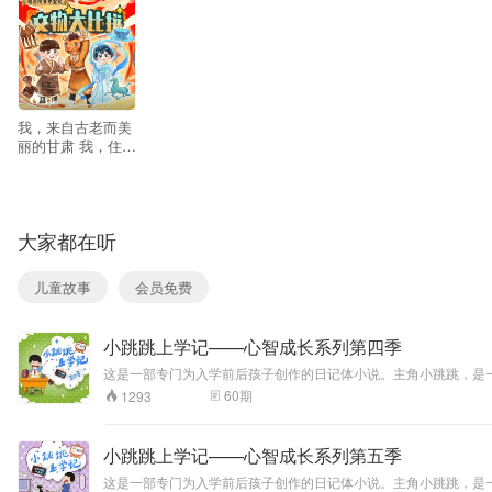
18
我，来自古老而美
丽的甘肃 我，住在
神奇的甘肃省博物
馆 我，是一只从丝
绸之路 万里迢迢来
到甘肃大地的小小
大家都在听
骆驼俑 穿越到现
在，我就是帅气的
哈驼阿甘！ 关注本
儿童故事
会员免费
专辑，您将收获：
和国宝们一起穿越
时空，揭开身世之
小跳跳上学记——心智成长系列第四季
谜！
这是一部专门为入学前后孩子创作的日记体小说。主角小跳跳，是
跳跳用他的日记，将上学后的故事，逐一呈现：自说自话的流水账
60
期
1293
小跳跳上学记——心智成长系列第五季
这是一部专门为入学前后孩子创作的日记体小说。主角小跳跳，是