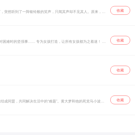
收藏
下，突然听到了一阵银铃般的笑声，只闻其声却不见其人。原来，宅
小绿实现心愿吗？
收藏
对困难时的坚强事…… 专为女孩打造，让所有女孩都为之着迷！ 与
收藏
收藏
结成同盟，共同解决生活中的“难题”。黄大梦和他的死党马小波一