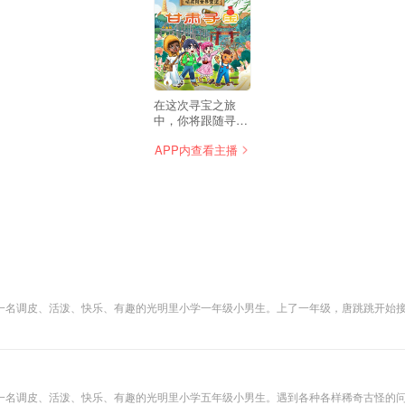
29
在这次寻宝之旅
中，你将跟随寻宝
小队开启甘陇大地
APP内查看主播
的探奇之旅，一同
去见证甘肃宝藏背
后的趣味故事。 甘
肃博物馆里的彩陶
能穿“花衣裳”啦！
一万年前就已经灭
绝的黄河象，象牙
却出现在商周时
期； 绝美的水墨丹
霞地貌是怎么形成
的？ 五泉山泉水的
一名调皮、活泼、快乐、有趣的光明里小学一年级小男生。上了一年级，唐跳跳开始
神奇传说是真的
，奇思怪想无边无际，搞笑幽默的调皮态度……让孩子在理解、共情、欢笑之中，发
吗？ 唐僧西天取经
时路过兰州了吗？
兰州中心地下藏着
一个“古代王国”？
甘肃地质博物馆内
一名调皮、活泼、快乐、有趣的光明里小学五年级小男生。遇到各种各样稀奇古怪的