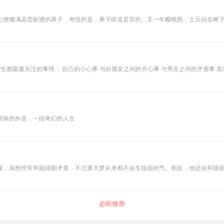
上便缀满晶莹剔透的果子，奇怪的是，果子味道是苦的。又一年樱桃熟，土豆站在树
绿因为留恋樱桃的滋味，心愿未了，在人间逗留了一百多年，不愿离开。土豆能帮助
都最最关注的事情： 自己的小心事 与好朋友之间的开心事 与男生之间的矛盾事 面
美味的外卖，一段奇幻的人生
姐，虽然经常和姐姐闹矛盾，不过黄大梦从来都不会生姐姐的气。相反，他还会和姐姐
必听推荐