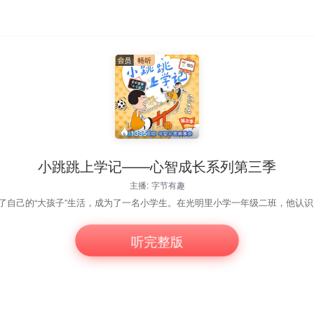
1335
小跳跳上学记——心智成长系列第三季
主播:
字节有趣
听完整版