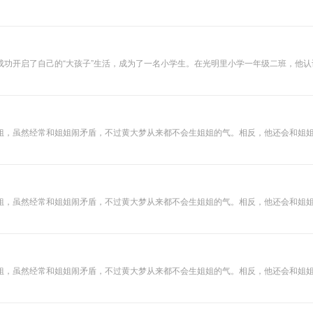
皮态度……让孩子在理解、共情、欢笑之中，发现生活密码，张扬童趣童心，快乐成长
又隐藏了哪些古生
物密码？
成功开启了自己的“大孩子”生活，成为了一名小学生。在光明里小学一年级二班，他
作剧，排出了他“最讨厌的人排
、家长和朋友们的吐槽，至于这些吐槽是对是错，就得你们自己去判断啦。 对了，你可能还会从唐跳跳和他的同学
故事后，能跟这位“厉害”的小学生、“伟大的诗人”、专业的“造句大师”以及爸爸妈妈和外公
起打开这本充满想象力的、欢乐的日记本，跟唐跳跳一起，开启你们的小学生涯吧！
姐，虽然经常和姐姐闹矛盾，不过黄大梦从来都不会生姐姐的气。相反，他还会和姐姐
，没有
姐，虽然经常和姐姐闹矛盾，不过黄大梦从来都不会生姐姐的气。相反，他还会和姐姐
。连海燕老师和胡老师都经常被黄大梦和马小波的脑洞给吓一跳……今天我们要讲的
姐，虽然经常和姐姐闹矛盾，不过黄大梦从来都不会生姐姐的气。相反，他还会和姐姐
。连海燕老师和胡老师都经常被黄大梦和马小波的脑洞给吓一跳……今天我们要讲的