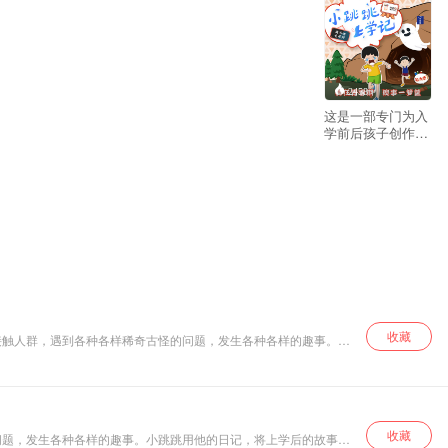
2458
这是一部专门为入
学前后孩子创作的
日记体小说。主角
小跳跳，是一名调
皮、活泼、快乐、
有趣的光明里小学
六年级小男生。遇
到各种各样稀奇古
怪的问题，发生各
种各样的趣事。小
跳跳用他的日记，
将上学后的故事，
逐一呈现：自说自
话的流水账，奇思
收藏
接触人群，遇到各种各样稀奇古怪的问题，发生各种各样的趣事。小
怪想无边无际，搞
现生活密码，张扬童趣童心，快乐成长心智。
笑幽默的调皮态
度……让孩子在理
解、共情、欢笑之
中，发现生活密
收藏
码，张扬童趣童
问题，发生各种各样的趣事。小跳跳用他的日记，将上学后的故事，