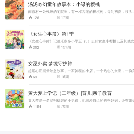
汤汤奇幻童年故事本：小绿的樱桃
南霞村一处残破的宅院里，有一棵古老的樱桃树，每到初夏，枝头
院的主人有个可爱的女儿，名叫小绿，可惜不满五岁便夭折了。小
17
期
126
《女生心事簿》第1季
《女生心事簿》记述乐多多小学五（3）班的女生小樱桃以及其他女生
此同时，让每个女孩都更自信 坚强 智慧 勇敢 快乐！
121
期
302
女巫外卖·梦境守护神
超暖心正能量治愈故事，一家神秘的小店，一个热心的女巫，一份
16
期
63
黄大梦上学记（二年级）|育儿|亲子教育
黄大梦是一名聪明机智的小男孩，他很爱自己的爸爸妈妈，还有姐
样，都有很多莫名其妙的想法，而这些想法又被同桌徐萌萌所鄙视
70
期
1154