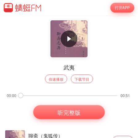
打开APP
武夷
倍速播放
下载节目
00:00
00:51
听完整版
聊斋（鬼狐传）