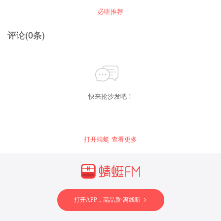
人生”包含故事：《酒狂》、《陆判》、《云翠
必听推荐
仙》、《窦氏》、《宦娘》、《姬生》。 主题“啼
笑因缘”包含故事：《婴宁》、《丑狐》、《新
郎》、《姚安》、《颜氏》。 【注】节目中所有
评论
(
0
条)
聊斋白话文稿，均为主播逐字翻译，细节见真
章，全网无二家。
快来抢沙发吧！
打开蜻蜓 查看更多
打开APP，高品质·离线听