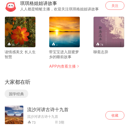
琪琪格姐姐讲故事
关注
人人都是蜻蜓主播，欢迎关注琪琪格姐姐讲故事
16
--
74
读情感美文 长人生
带宝宝进入甜蜜梦
聊斋志异
智慧
乡的睡前故事
APP内查看主播
大家都在听
国学经典
流沙河讲古诗十九首
收藏
流沙河讲古诗十九首
3
期
73