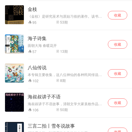
金枝
收藏
《金枝》是研究巫术与原始习俗的著作。该书研
究了原始宗教、神话、巫术、仪式和原始人的心
53
期
95
理，从中考察原始人的个体主观活动，寻找宗教
的源头。
海子诗集
收藏
面朝大海 春暖花开
13
期
57
八仙传说
收藏
本专辑主要收集，这八位神仙的各种民间传说故
事。
8
期
102
海叔叔讲子不语
收藏
海叔叔讲子不语故事，清朝文学大家袁枚作品，
讲世间事，聊鬼神语，无穷想象力，规矩在心
50
期
106
中。
三言二拍丨雪冬说故事
收藏