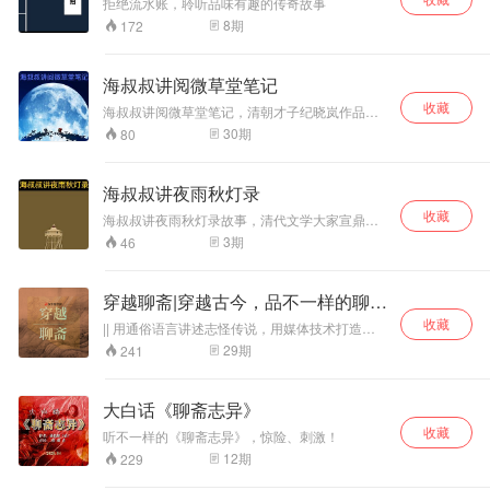
拒绝流水账，聆听品味有趣的传奇故事
8
期
172
海叔叔讲阅微草堂笔记
收藏
海叔叔讲阅微草堂笔记，清朝才子纪晓岚作品，
讲鬼说狐，幽默面对命运和人生。
30
期
80
海叔叔讲夜雨秋灯录
收藏
海叔叔讲夜雨秋灯录故事，清代文学大家宣鼎作
品，记录民间奇事，追忆市井生活，此作品被誉
3
期
46
为聊斋之后最好的志怪小说。
穿越聊斋|穿越古今，品不一样的聊斋
故事
收藏
|| 用通俗语言讲述志怪传说，用媒体技术打造沉
浸体验，用穿越手法评古论今。 围绕古典小说
29
期
241
《聊斋志异》，通过不同类型的主题讲述不同的
鬼狐志怪故事。 主题“书生与鬼狐”包含故事：
《画皮》、《娇娜》、《小倩》。 主题“前世今
大白话《聊斋志异》
生”包含故事：《三生》、《王六郎》、《王
收藏
兰》。 主题“花语情愁”包含故事：《葛巾》、
听不一样的《聊斋志异》，惊险、刺激！
《香玉》、《黄英》。 主题“反转之境”包含故
12
期
229
事：《凤阳士人》、《偷桃》、《画壁》、《姐
妹易嫁》、《侠女》、《酆都御史》。 主题“悲喜