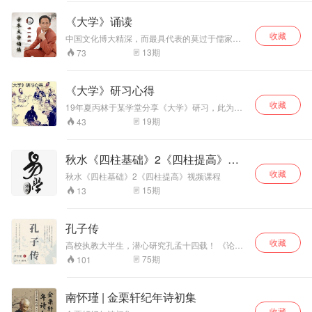
之势，通晓纵横捭
立“厚黑学”，又如何运用这一原理去分析中国历
阖之术，独具通天
史、哲学以及当时的社会现实问题，都付诸阙
《大学》诵读
如。
之智。鬼谷子是著
收藏
名的思想家、谋略
中国文化博大精深，而最具代表的莫过于儒家的
家、兵家、阴阳
经典。明一老师想通过诵读和分享儒家经典，让
13
期
73
更多人了解经典，走进经典，融入经典，让经典
家、法家、名家，
成为人生的指明灯，带领我们前行的路。诵读的
更是伟大的教育
经典主要包括：《大学》《中庸》《论语》《孝
家。鬼谷先生教育
《大学》研习心得
经》《弟子规》等，读经典可以让我们心情平
了孙膑、庞涓、苏
收藏
和、开启智慧、增强记忆、预防痴呆、增加气
19年夏丙林于某学堂分享《大学》研习，此为音
秦、张仪等众多风
质、树立正见、还可以练习普通话等等。让我们
频，祈为中国文化传播弘扬尽己之力。
云人物。
19
期
43
一起来学习经典、感悟经典、分享 经典、成就幸
福人生！ 本专辑主要诵读《大学》如果大家想 学
习大学，可以在千聊直播搜索明一智慧讲堂收
秋水《四柱基础》2《四柱提高》视
听。未来也会在蜻蜓fm做《大学》浅解的直播，
希望对大家有多帮助！
频课程
收藏
秋水《四柱基础》2《四柱提高》视频课程
15
期
13
孔子传
收藏
高校执教大半生，潜心研究孔孟十四载！ 《论语
译注评》《孟子译注评》《大学·中庸译注评》作
75
期
101
者，著名学者毕宝魁倾心为孔子立传！ 中国现代
评书表演艺术家王传林精心演绎，妙趣横生中，
系统还原历史中真实的孔子！ 至圣先师 万世师表
南怀瑾 | 金栗轩纪年诗初集
真正走进孔子的内心世界，还原孔子入世进取的
收藏
鲜活形象，观照我们现实的言行与人生选择。 打