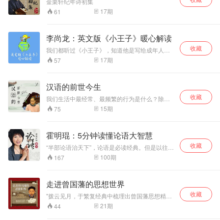
金栗轩纪年诗初集
破对孔子的平面认知、孤立解读，打破刻板印
17
期
61
象，全面了解一个有血有肉的圣人，走进孔子的
精神世界。 “天不生仲尼，万古如长夜” 将文化还
原进历史，理解孔子著作后的历史意义，走进春
李尚龙：英文版《小王子》暖心解读
秋时代，深切体悟儒家思想。 全景式地呈现孔子
一生的行迹以及周游列国、教书育人的图景和初
收藏
我们都听过《小王子》，知道他是写给成年人的
衷，涉及孔子及其弟子的言行、思想以及春秋时
童话，可又有多少人真的能读懂小王子背后的温
17
期
57
期的历史事件，并选入了《论语》中的部分章
暖，能读懂小王子真诚背后的语言，去了解长大
节，揭开《论语》的精神实质。 孔子关于“唯女子
的孤独，去明白孩子的天真。当我们慢慢长大，
与小人为难养也”一章，两千年来一直遭受诟病，
无法回到过去的童年。 不要紧，也许我们还没有
汉语的前世今生
本书在相关情节中轻轻点出，令人信服，为孔子
忘记曾经是作为孩子时的那种初心，没有忘记的
正名；楚狂接舆见孔子之背景与话语的深意，前
收藏
当初对爱和梦想的承诺，没有忘记曾经是一名孩
我们生活中最经常、最频繁的行为是什么？除了
此书中无揭示者，此书为新见且合乎逻辑与情
子时的感动。尚龙老师通过解读《小王子》与你
呼吸，大概就是说话了。说话，也就是使用语
15
期
75
理。阅读此书对于理解《论语》将有极大补益。
分享。找回我们自己最初的状态。
言，包括用语言进行无声的思考，是最为平常和
全面梳理古代典籍中有关孔子生平事迹的相关著
普通的事情，但却很少有人去想，我们为什么这
述，史诗考据，生动演绎，老少皆宜。 这是一本
么说、这么写。本栏目即是从日常生活中的语言
准备了将近四十年的书。 这是一部关于孔子的历
霍明琨：5分钟读懂论语大智慧
现象出发，揭示其背后语音、词义、文字的古今
史传记作品。 作者毕宝魁梳理了古代典籍中有关
收藏
演变，在知其然的基础上，知其所以然。 每期以
“半部论语治天下”，论语是必读经典。但是以往的
孔子生平事迹的相关著述，以传记体的形式和简
一个有趣的语言现象为主要内容，讲解其源流演
解读太概括，很多人囫囵吞枣。和霍老师一起学
明浅近的语言，系统地书写了孔子的一生，力图
100
期
167
变和演变中的语言规律，让大家更了解自己的母
《论语》，每天一则5-8分钟，轻松掌握论语精
让这位中国儒家学派的圣人的形象更清晰、更鲜
语，探索母语背后的文化特征。
华。一年时间就可以精读论语全书。 同时我们有
活，并从孔子的言行中领悟其富有哲理的思想，
微信学习群配合，每天晒作业、诵读，帮助管理
从而观照现实中我们自身的言行。 作者在高校讲
走进曾国藩的思想世界
自我，提升学习效果。
授古代文学并潜心于孔孟研究多年，出版孔孟相
收藏
"拨云见月，于繁复经典中梳理出曾国藩思想精髓
关著作多部，而这部《孔子传》正是在这样的前
高度提炼，系统阐述，全面展示曾国藩的人生经
提下写就的。本书兼有学术文本和通俗文本的双
21
期
44
验 学习曾国藩的慎独功夫，帮助逆袭人生困境与
重特点，全景式地呈现了孔子一生的行迹以及周
挫折"
游列国、教书育人的图景和初衷，涉及孔子及其