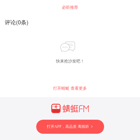
弟子的言行、思想以及春秋时期的历史事件，并
必听推荐
选入了《论语》中的部分章节如“子见南子”“宰予
昼寝”等内容，对真正认识和了解孔子以及《论
语》的精神实质将有所启迪。 ◆孔子究竟出生在
评论
(
0
条)
公历哪一年？ 孔子的生日千真万确是鲁襄公二十
一年十月庚子日，而这一天的准确日期便是公元
前552年10月9日。同时，孔子的再传弟子撰写的
著作《春秋公羊传》和《春秋穀梁传》中在同一
个位置写着“庚子，孔子生”。更关键的证据是鲁襄
公二十一年有日食，而鲁襄公二十二年（公元前
551年）没有相关的记载。这条天象的记载与科
学推断完全吻合，更是孔子生于该年的不可推翻
快来抢沙发吧！
的铁证。 ◆孔子对取舍的洞见原则 子贡出使诸侯
国赎回鲁国人，没有按照规定领取府库的补贴
金，孔子不但没有表扬反而批评了他。因为，每
个人只要对社会或他人作出贡献，就应当心安理
得地领取相应的报酬而不应当不取。如果付出劳
打开蜻蜓 查看更多
动而不要报酬，这样会给别人带来不好的影响，
或不具备示范意义。该得的就得，不该得的不苟
取，一切以合理、公平为原则。 ◆孔子为何周游
列国？ 孔子为政三年多来政绩斐然，尤其是做了
大司寇兼摄相事后的“堕三都”举措更是加强了国君
权力，凝聚了顺应民心的政治智慧。齐国感到威
胁，欲以“美人宝马计”离间，于是阴谋送给鲁国美
女、宝马，而鲁定公及“三桓”因孔子反对收受便疏
打开APP，高品质·离线听
远了孔子。自此，“堕三都”半途而废，孔子彻底失
望，于是离开鲁国开始周游列国以寻求被贤君赏
识重用的机会。 ◆孔子最早的三名学生和最得意