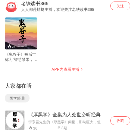
老铁读书365
关注
人人都是蜻蜓主播，欢迎关注老铁读书365
28
《鬼谷子》被后世
称为“智慧禁果，旷
世奇书”，历代列为
APP内查看主播
禁书。作者“谋
圣”鬼谷子，是著名
谋略家、纵横家的
大家都在听
鼻祖，兵法集大成
者，因隐居在云梦
山鬼谷，故自称鬼
国学经典
谷先生，是与孔
子、老子并列的学
术大家。 鬼谷子被
《厚黑学》全集为人处世必听经典
誉为千古奇人，创
建鬼谷门派，长于
收藏
李宗吾先生的《厚黑学》问世，影响巨大，但绝
持身养性，精于心
大部分版本的《厚黑学》在内容上都是大同小
3
期
36
理揣摩，深明刚柔
异，以“厚黑经”为主，而对李宗吾先生是如何创