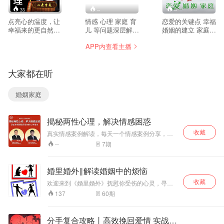
35
--
--
点亮心的温度，让
情感 心理 家庭 育
恋爱的关键点 幸福
幸福来的更自然一
儿 等问题深层解
婚姻的建立 家庭关
点……
析，修复内心，稳
系的处理 孩子教育
APP内查看主播
固关系，让幸福来
的原则
的更精彩一点。
大家都在听
婚姻家庭
揭秘两性心理，解决情感困惑
收藏
真实情感案例解读，每天一个情感案例分享，全
面提升你的婚恋情商。
7
期
--
婚里婚外‖解读婚姻中的烦恼
收藏
欢迎来到《婚里婚外》抚慰你受伤的心灵，寻找
幸福的密码，我是余和旭期待你的聆听与关注。
60
期
137
分手复合攻略丨高效挽回爱情 实战指