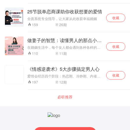
关系保鲜？如何在婚姻中如花般绽放自己？如何
当情感出现危机，如何"回春"二见钟情？ 听情感
爱人爱己？如何做一个有温暖力的爱人？如何吵
专家周卫慧 为你一一解答！
25节脱单恋商课助你收获想要的爱情
架将伤害降到最低？如何在一地鸡毛的生活里强
大起来…… 所有这些都是婚姻里需要学习的智
收藏
全面系统专业指导，让大家从此收获幸福婚姻
慧！兰心老师如知心姐姐般与你促膝相谈，帮助
26
期
159
你拨开迷雾，帮助你认清你的婚姻，帮助你修炼
爱人爱己能力，帮助你提升经营婚姻的智慧，从
而获得长久的幸福人生…… "
做妻子的智慧：读懂男人的那点小心
思！
收藏
在婚姻生活中，每个女人都会遇到各种各样的问
题，特别是有了孩子后，家庭矛盾会更为突出。
11
期
110
而一段婚姻是否幸福的关键，不是他爱你有多
深，而是你在婚姻中到底该扮演什么样角色？只
有搞清楚它，你的婚姻，才会按你所期待的样子
《情感逆袭术》5大步骤搞定男人心
发展。 王妃老师将带你走进《做妻子的智慧》，
收藏
通过11节视频课程里包含11条锦囊妙计，把经营
爱情会经历四个阶段：热恋期、冷静期、内省
婚姻的痛点和迷惑解开，从真人案例入手，深入
期、启示期 热恋期你们彼此觉得很完美，但随着
12
期
197
浅出，彻底帮助你从“好”妻子完美转型成“智慧妻
热情褪去，你们进入冷静期，各自开始看到对方
子”。
的缺点，如果这时不“管理”你们的关系，那么你们
的关系就会偏离原来的轨道...... 只有19%的聪明
必听推荐
女人，能发现问题，有效引导伴侣，让两人重新
幸福 男人的爱，只会给懂他的女人！