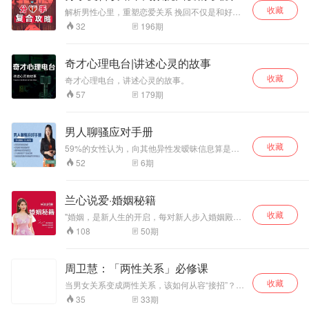
导
收藏
解析男性心里，重塑恋爱关系 挽回不仅是和好，
而是关系不再重蹈覆辙，之前问题解决，以后你
196
期
32
们幸福甜蜜，彼此珍惜，才是正确的挽回复合方
式。 情感破裂的你，是否为了以下问题彻夜难
眠?
奇才心理电台|讲述心灵的故事
收藏
奇才心理电台，讲述心灵的故事。
179
期
57
男人聊骚应对手册
收藏
59%的女性认为，向其他异性发暧昧信息算是出
轨，而男性只有42%持此意见； 70%的女性认
6
期
52
为，长期网上约会聊骚算是出轨，而只有55%的
男性同样这么认为; 不接受伴侣在外面聊骚，是大
多数人的选择， 但是当你面对伴侣喜欢聊骚的时
兰心说爱·婚姻秘籍
候， 该如何对他say no, 丁忠花老师将11年的个
收藏
案经验总结成一套高分的 男人聊骚应对手册 教你
"婚姻，是新人生的开启，每对新人步入婚姻殿
避开三大雷区，两大妙招搞定男人爱聊骚
堂，却没有人给一个说明书。每个人婚姻里，都
50
期
108
难免有迷茫和困惑，遇到各种问题，在夫妻相处
中，难免磕磕碰碰，吵吵和和，跌跌荡荡…… 婚
姻，是最好又最难的修行道场，如何在婚姻中修
周卫慧：「两性关系」必修课
正自身的缺点和不足？如何在婚姻中成长为更好
收藏
的自己？如何在夫妻相处中尽快磨合？如何改善
当男女关系变成两性关系，该如何从容“接招”？
夫妻关系、亲子关系、婆媳关系？如何在柴米油
当爱情来临，该如何在男女关系中“施受”平衡？
33
期
35
盐里内外兼修，蜕变成优雅的女神？如何让两性
当恋爱遇到“渣男”，该如何精准识别，力挽狂澜？