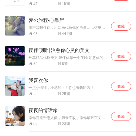
习并热爱广播的年轻人 突发奇想 要自己做一个电
15
期
47
台 于是他飞速地买了设备 用很多个夜晚和白天
思考／书写／录制／修改／制作 最终 呈现给你现
在的样子 希望你会喜欢
梦の旅程-心靠岸
收藏
用声音陪伴你，用音乐代替你的故事……这里是
声音的温暖，阅读你我他的心声之旅。
441
期
95
夜伴倾听‖治愈你心灵的美文
收藏
分享精品优质美文 陪伴你每一个夜晚 治愈你的心
灵 抚平你的忧伤
8
期
53
我喜欢你
收藏
一点小情绪，小感触！！你也来听听呗！
25
期
--
夜夜的情话箱
收藏
愿你阅览千态人间，归来不改，愿你踏破百丈红
尘，归来仍是翩翩少年。
23
期
39