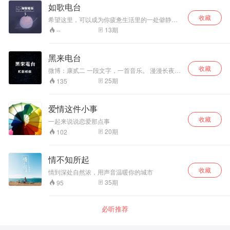
如歌电台
收藏
希望这里，可以成为你疲惫生活里的一处僻静角
落， 也希望我的声音能够温暖到每一个你。
13
期
--
黑来电台
收藏
微博：康贰二 一段文字，一首音乐。 漫漫长夜给
你最初的感动和触动内心的幸福。 黑来电台，形
25
期
135
影相依，在这漫漫长夜里.. 小伙伴儿们想要与我
交流的话或者有自己的经历想要与我分享想让你
的经历出现在节目当中
爱情这件小事
收藏
一起来说说恋爱那点事
20
期
102
情不知所起
收藏
情到深处自然浓，用声音温暖你的城市
35
期
95
必听推荐