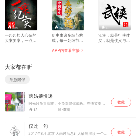
3893
302
21
一起起扣人心弦的
历史由诸多细节构
江湖，就是行侠仗
大案要案，一点点
成，每一处细节虽
义，就是侠义与邪
易于忽视的蛛丝马
然不能代表全部历
恶、好人与坏人、
APP内查看主播
迹，一个个惊险曲
史，却可以最真实
智慧与武功的较
折的侦破过程，再
的反映历史。我志
量。 天下英雄出
现警方近年抓捕百
在从细微之处入
我辈，一入江湖岁
大家都在听
名犯罪嫌疑人的真
手，搜寻历史的蛛
月催。情不知所
实情境，着力弘扬
丝马迹，反映点滴
起，一往情深，恨
了公安民警舍生忘
的历史真相，去伪
不知所终，一笑而
治愈陪伴
死的卫士风采。
存真！
泯。
落姑娘慢递
收藏
时光只负责流转，不负责陪你成长。在快节奏的
生活中 川流不息，你是否渴望在一个温暖的午
48
期
13
后，一个寂静的 夜晚，让所有的故事流转，跌入
心房？你的故事，别人 的经历，主播小落与你细
细回味，落姑娘慢递打开时空的小 信箱将回忆送
仅此一句
入你的耳边。
收藏
2017年8月 北京 大雨过后总让人醍醐灌顶 一个学