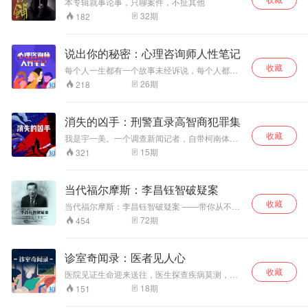
本专辑就事论事，只聊案件，不扯其他
你会收获属于自己
32
期
182
的硕果。也许终有
一日的“得意”正是
曾经的“失意”带给
说出你的秘密：心理咨询师人性笔记
你信念和勇气。 如
收藏
果你是步入社会的
每个人一生都有一个故事未经诉说，每个人都有
人士，人生在世短
一个不可言说的秘密。而正因为我们逃避这样的
26
期
218
短几十载，总有人
故事，才会让心魔掌控了我们一生的命运。在本
生低谷时期。不要
专辑中，心理咨询师卢悦用犀利入骨的视角，扎
心动人的细节，给你带来震撼心灵的感人故事。
消沉，振作起来，
消失的凶手：刑警直录高智商犯罪集
耐得住寂寞，顶得
收藏
住压力，抬头仰望
我是宇一美。一个调查新闻记者，自带柯南体
质。 每天干的事儿就是四处打听哪儿又出人命
天空，让自己的胸
15
期
321
了。如果有谁见我拿个录音笔追着人提问，那八
襟豁达乐观一些，
成是发生什么稀奇古怪的邪门事儿。 从业 14
试着从身边发现生
年，我见过数百起稀奇古怪的案件，但你要问
活的希望，重新燃
当代福尔摩斯：李昌钰智破疑案
我，最值得讲的奇案是哪个？ ——就是本专辑的
起生活的热情。 在
收藏
这 8 个，件件都是堪称「完美」的犯罪
当代福尔摩斯：李昌钰智破疑案 ——带你从不同
任何时候，我们都
的角度认识李昌钰 李昌钰先生的任何的一滴汗水
要记住，矜持不懈
72
期
454
都不会白流，每一次付出都会有回报，他先后破
的努力，别放弃，
获全美，乃至全球五十九个国家的八千多起重大
人生起起落落才是
刑事案件，并获得了八百多个奖章，以及二十多
精彩，加油！朋
诊室奇闻录：医者见人心
个荣誉博士的称号，西方媒体记者，称李博士
友！
收藏
为“当代的福尔摩斯”，还有“现场重建之王”。 精心
医院见证生命迎来送往，医生探查疾病莫测，人
选取经典案例 ——破解谜案，讲述最真实的案情
性幽微。这里有教科书中没写到的 1% 罕见情
18
期
151
碎木机灭尸案，辛普森杀妻案、女中学生焦尸
况，和人生中鲜有的悲喜得失。本专辑中，来自
案，肯尼迪遇刺案，康州祖孙三代被杀案……李
普外、妇科、ICU 的三位医生，将讲述临床上惊