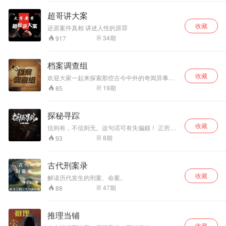
深的伤害和打击，
命，珍惜生命，珍
甚至轰动世界，成为民国时期的一个时代特色。
甚至让自己消沉下
由于案情曲折，背景复杂，有的案件则成为历史
惜当下。 希望各位
超哥讲大案
悬案和难解之谜。 《民国风云-奇案大案悬案录》
去。 可是，生活的
听众，听后有所感
收藏
的创作团队，广泛搜集了相关专业文史资料，精
不易实乃正常，不
悟，有所升华，对
还原案件真相 讲述人性的原罪
心整理，针对一些民间流传的故事版本，还原其
管面对怎样的困
生命有所新的认
34
期
917
历史真相，披露了许多鲜为人知的细节和内幕，
境，我们都应该不
知。
使得这些案件更加详细、全面、真实、生动，以
言弃不放弃，学会
飨听众朋友。 您可坐观民国风云变幻，卧听风雨
持有乐观豁达的态
档案调查组
惊雷，纵览社会人生百态，感受这个特殊历史时
度，告诉自己坚持
期的千奇万象。
收藏
欢迎大家一起来探索那些古今中外的奇闻异事以
下去，定会雨过天
及那些大案要案的还原纪实
晴。所以，当你失
19
期
85
望时，不妨读一下
这些励志的诗词，
试着用诗人的这些
探秘寻踪
态度去改变一下自
收藏
信则有，不信则无。这句话可有失偏颇！ 正所谓
己，给自己一个新
世界之大、无奇不有！ 不管你信与不信，真的就
8
期
93
的人生舞台。 如果
是真的！存在即真理！ 世界这么大，哎！哪都去
你是一名学子，人
不了…… 但是，总会有你想知道的！
生之路也如考试一
古代刑案录
般，每次的过关斩
将都是人生的一次
收藏
解读历代发生的刑案、命案。
成长和历练。当我
47
期
88
们奔赴考场时，请
放下自己的顾虑，
一颗平常心足矣。
推理当铺
不要害怕失败，坚
持下去，终有一天
收藏