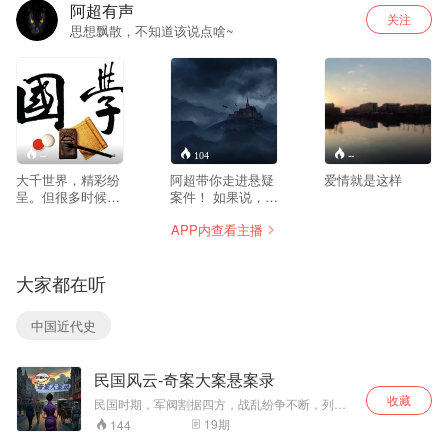
阿超有声
关注
思想飘散，不知道该说点啥~
--
104
--
大千世界，精彩纷
阿超带你走进悬疑
爱情就是这样
呈。但很多时候，
案件！ 如果说，人
我们的生活并不像
生走一遭，迟早要
APP内查看主播
想象的那么美好，
离开，或许是轰轰
总有各种小插曲在
烈烈，或许是悲怆
轮番上演，让生活
收场，但是，还有
大家都在听
变得琐碎不堪，身
一些人，不甘心的
心俱疲。每个人对
离开了人世间，他
生活的态度不同，
们，或许受尽折
中国近代史
所以面对困难时，
磨，或许百般不
当然也会有不同的
舍，人间就有恶
应对方式。乐观豁
魔，恶魔就在人
民国风云-奇案大案悬案录
达的人能看开些，
间，了解悬疑案
采取更积极的方式
件，不是为了让我
收藏
民国时期，军阀割据四方，战乱纷争不断，列强
应对，而容易悲观
胆怯，而是让我们
横行，社会动荡，风起云涌，随之，发生了一系
19
期
144
的人则可能受到更
敬畏生命，仰望生
列形形色色的大案、要案。这些案件诡谲离奇，