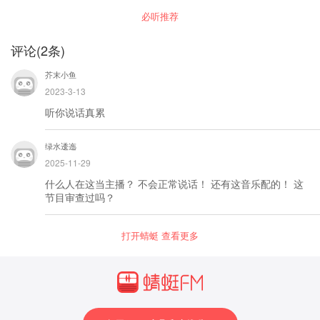
昌钰的每一次鉴识研究，重建现场，都是在彰显
心动魄、啼笑皆非的生死故事。
必听推荐
着“正义一定战胜邪恶”的公理和正义。 超值内
容，带来生活启迪 ——立体剖析，用讲故事的方
式 一个人一年都有365天，每天都有24个小时，
评论
(
2
条)
李昌钰每天只睡4到5个小时，他这样每年，就比
一般人多出了两三千个小时的工作时间。正是这
芥末小鱼
种孜孜不倦的工作态度，让李昌钰践行了“使不可
能成为可能”的人生格言。
2023-3-13
听你说话真累
绿水逶迤
2025-11-29
什么人在这当主播？ 不会正常说话！ 还有这音乐配的！ 这
节目审查过吗？
打开蜻蜓 查看更多