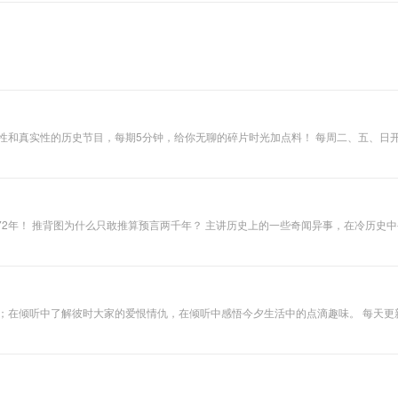
国学不枯燥，历史很有聊。 这是由华亲池独家推出的一档综合趣味性和真实性的历史节目，每期5分钟，给你无聊的碎片时
272年！ 推背图为什么只敢推算预言两千年？ 主讲历史上的一些奇闻异事，在冷历史
【八卦历史】 每天更新新鲜历史趣闻，不知不觉中