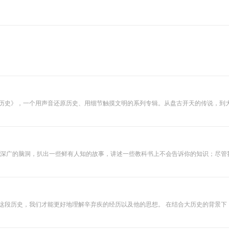
讲历史》，一个用声音还原历史、用细节触摸文明的系列专辑。从盘古开天的传说，到
全貌，是文明长河的波澜壮阔。 在《老孟讲历史》中，历史不再是冰冷的朝代更替与
器铸造时的火光，感受到长安城街市的喧嚣，看清大一统王朝的野心与挣扎。每一期
开启深广的脑洞，扒出一些鲜有人知的故事，讲述一些教科书上不会告诉你的知识；尽
只是知识和段子的搬运工。
专辑不仅能让大家对辛弃疾本人、辛弃疾作品有一个更清晰的认识，还能对宋朝的历史有一个更加全面的了解