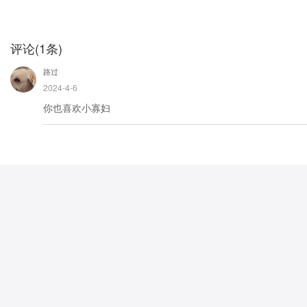
评论
(
1
条)
路过
2024-4-6
你也喜欢小寡妇