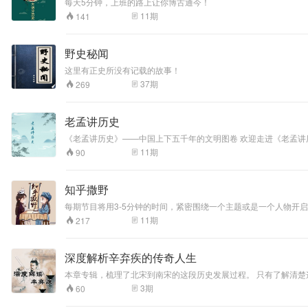
每天5分钟，上班的路上让你博古通今！
11
期
141
野史秘闻
这里有正史所没有记载的故事！
37
期
269
老孟讲历史
《老孟讲历史》——中国上下五千年的文明图卷 欢迎走进《老孟
山；从唐宋的盛世风华，到明清的王朝更迭——这里是中国历史的
11
期
90
花。老孟用故事穿透尘埃，用深度还原历史的细节，让你听到青铜
知乎撒野
每期节目将用3-5分钟的时间，紧密围绕一个主题或是一个人物
量与弘扬先进文化。当然，我们不是中国知网也不是段子手，我们
11
期
217
深度解析辛弃疾的传奇人生
本章专辑，梳理了北宋到南宋的这段历史发展过程。 只有了解清楚这段历史，我们才能更好地理解辛弃疾的经历以及他的思想。 在结合大历史的背景下，梳理辛弃疾的一生，同时再将作品结合进行解读。 辛弃疾的一
生，其实就是南宋朝廷的缩影。 希望这张
3
期
60