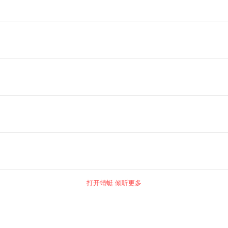
打开蜻蜓 倾听更多