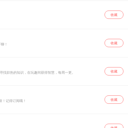
收藏
收藏
光加点料！ 每周二、五、日开聊！
收藏
中寻找炽热的知识，在玩趣间获得智慧，每周一更。
收藏
学习历史的趣事；在倾听中了解彼时大家的爱恨情仇，在倾听中感悟今夕生活中的点滴趣味。 每天更新！记得订阅哦！
收藏