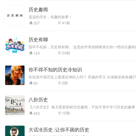
历史趣闻
遥远的历史，有趣的故事！
41
期
207
历史有聊
24
期
123
你不得不知的历史冷知识
你知道中国历史上最接近神的人吗？ 穿越的帝王 头颅被皇族收藏
2
期
50
八卦历史
15
期
423
大话冷历史 :让你不困的历史