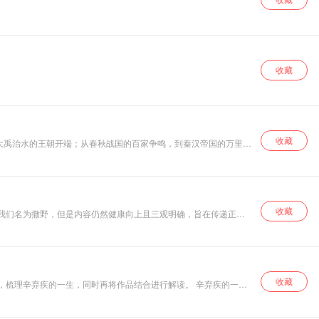
收藏
收藏
大禹治水的王朝开端；从春秋战国的百家争鸣，到秦汉帝国的万里江
年号更迭，而是一位位鲜活人物的命运抉择，是一次次文明碰撞的火
都是一次穿越，每一段都是对文明密码的破译。
收藏
管我们名为撒野，但是内容仍然健康向上且三观明确，旨在传递正能
收藏
。