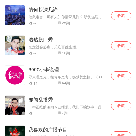
情何起深几许
收藏
治愈电台，可有人知你情深几许？ 听见温暖，这
里，有你想听的故事
25
期
--
浩然脱口秀
收藏
锁定社会热点，关注百姓生活。
12
期
--
8090小李说理
收藏
寻真理之光，担青年之责，扬梦想之帆。《8090
小李说理》由龙游县委宣传部，FM954龙游电台
64
期
14
联合播出。
趣闻乱播秀
收藏
一本正经的趣闻专业播报，我们不编故事，我们
只是奇葩二货新闻的搬运工 专注吐槽三十年的西
4
期
--
博士将和主播一起，挑逗你的爱笑底线 继《野史
曦游》后的不着调脱口秀力作
我喜欢的广播节目
收藏