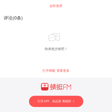
海市》单独拿出来做一个专辑，迎合热点，以肆
必听推荐
听众，嬉笑怒骂，谁是谁非，诸位莎士比亚，各
自哈姆雷特去吧，如果能够激起一小朵浪花，引
得大家热烈讨论，甚是荣幸。如果能够点燃一根
评论
(
0
条)
火柴，使得听众眼前一亮，不枉此举。
快来抢沙发吧！
打开蜻蜓 查看更多
打开APP，高品质·离线听