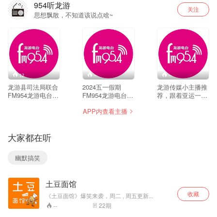
954听龙游
关注
思想飘散，不知道该说点啥~
12
--
--
龙游县司法局联合
2024五一假期
龙游传媒小主播推
FM954龙游电台联
FM954龙游电台特
荐，跟着亚运一起
合推出“龙小法”说
别策划五一 “确可
动起来
APP内查看主播
法
嘻”，每天一期带你
去龙游好玩的打卡
地。
大家都在听
幽默搞笑
土豆面馆
收藏
《土豆面馆》爆笑来袭，周二 , 周五更新...
22
期
--