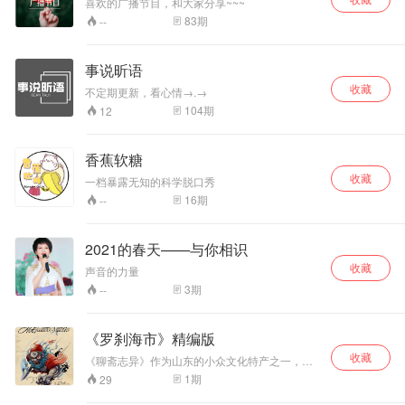
喜欢的广播节目，和大家分享~~~
83
期
--
事说昕语
收藏
不定期更新，看心情→.→
104
期
12
香蕉软糖
收藏
一档暴露无知的科学脱口秀
16
期
--
2021的春天——与你相识
收藏
声音的力量
3
期
--
《罗刹海市》精编版
收藏
《聊斋志异》作为山东的小众文化特产之一，一
直是不温不火，但是确实一直存在，小众但不乏
1
期
29
经典，在蹭淄博烧烤的热度，在蹭罗刹海市的热
度。 不论你喜不喜欢，它都在那里。今将《罗刹