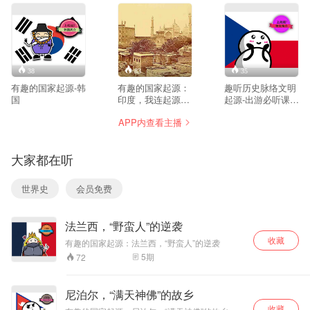
38
83
35
有趣的国家起源-韩
有趣的国家起源：
趣听历史脉络文明
国
印度，我连起源都
起源-出游必听课
很魔幻
程！
APP内查看主播
大家都在听
世界史
会员免费
法兰西，“野蛮人”的逆袭
收藏
有趣的国家起源：法兰西，“野蛮人”的逆袭
5
期
72
尼泊尔，“满天神佛”的故乡
收藏