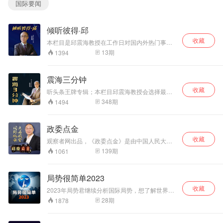
国际要闻
美四大战略包括遏制中国、本土安全、团结盟友、全球军事支持。
中俄虽有矛盾但共同利益使关系紧密。
倾听彼得·邱
收藏
本栏目是邱震海教授在工作日对国内外热门事件
的音频解析。邱震海教授会选择最近国内外发生
演讲主张中国巧用美俄，实现外交与国家发展目标，深入分析国际关系复杂性
13
期
1394
的热门事件，或对中国有影响的、但却不为国人
与中国战略定位。
知的事件进行语音解读，为您献上一份精彩的解
说，让您对国内外发生的事件有一个更加清晰的
震海三分钟
认识。
【本期要点】
收藏
听头条王牌专辑；本栏目邱震海教授会选择最近
国内外发生的热门事件，或对中国有影响的、但
348
期
1494
却不为国人知的事件进行解读，三分钟让您对国
00:00:03
国际儿童节与全球强国关系：美国日本与中国俄罗斯的战略博弈
内外发生的事件有一个更加清晰的认识。
00:02:34
美日同盟演变与对华战略调整的深层逻辑
政委点金
00:05:45
美日安保与全球战略博弈：美国遏制中国政策与盟友关系的未来走向
收藏
观察者网出品，《政委点金》是由中国人民大学
00:09:25
强国俱乐部中的中国角色与中俄美关系战略分析
国际关系学院副院长金灿荣老师主讲的一档国际
139
期
1061
关系评述类节目，聚焦热点国际话题，带来超越
传统理论的全方位解读，讲述百年未有之大变局
【以上为AI生成内容，不能保证信息完全准确】
与中国机遇。
局势很简单2023
收藏
2023年局势君继续分析国际局势，想了解世界，
就关注【局势很简单】！
28
期
1878