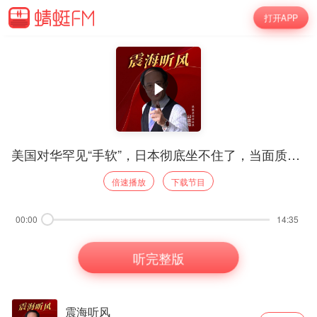
打开APP
美国对华罕见“手软”，日本彻底坐不住了，当面质问美防长
倍速播放
下载节目
00:00
14:35
听完整版
震海听风