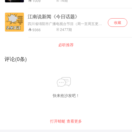
16
期
1009
江南说新闻《今日话题》
收藏
四川省绵阳市广播电视台节目（周一至周五更
新）。大事件，细解读！关注头条，评说热点！
2477
期
9366
你关注的，才是头条！
必听推荐
评论
(
0
条)
快来抢沙发吧！
打开蜻蜓 查看更多