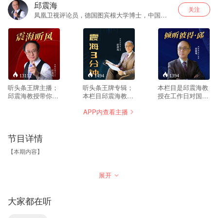
邱震海
关注
凤凰卫视评论员，德国图宾根大学博士，中国转
型和战略问题专家、观察者。著有《当务之
急》、《2020大布局》等畅销书。
13112
1494
1394
听头条王牌主播；
听头条王牌专辑；
本栏目是邱震海教
邱震海教授带你看
本栏目邱震海教授
授在工作日对国内
清国内外的风云涌
会选择最近国内外
外热门事件的音频
APP内查看主播
动，深度解析国际
发生的热门事件，
解析。邱震海教授
正在发生的热门事
或对中国有影响
会选择最近国内外
件！
的、但却不为国人
发生的热门事件，
节目详情
知的事件进行解
或对中国有影响
读，三分钟让您对
的、但却不为国人
【本期内容】
国内外发生的事件
知的事件进行语音
有一个更加清晰的
解读，为您献上一
认识。
份精彩的解说，让
演讲者祝贺儿童节，强调童心价值，引出中美日俄关系分析。
展开
您对国内外发生的
事件有一个更加清
晰的认识。
美国首次降低对中国攻击，引发日本不安，美日同盟重定义。
大家都在听