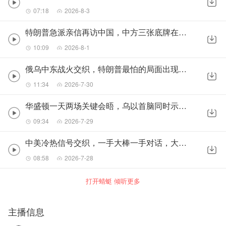
07:18
2026-8-3
特朗普急派亲信再访中国，中方三张底牌在手，美国该拿什么交换？
10:09
2026-8-1
俄乌中东战火交织，特朗普最怕的局面出现了，中国迎来关键落子
11:34
2026-7-30
华盛顿一天两场关键会晤，乌以首脑同时示好，特朗普借机重新布局
09:34
2026-7-29
中美冷热信号交织，一手大棒一手对话，大选临近特朗普能否破局？
08:58
2026-7-28
打开蜻蜓 倾听更多
主播信息