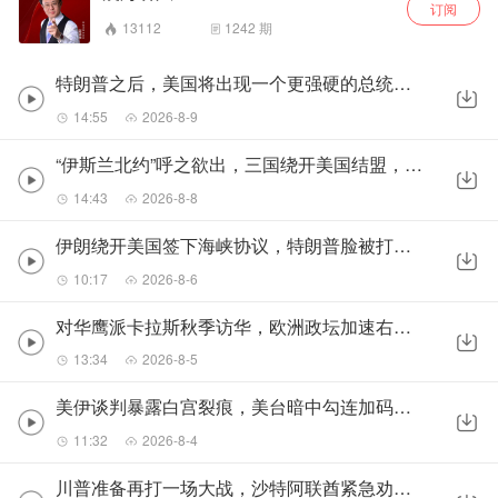
订阅
13112
1242
期
特朗普之后，美国将出现一个更强硬的总统？三位人选浮出水面
14:55
2026-8-9
“伊斯兰北约”呼之欲出，三国绕开美国结盟，特朗普彻底坐不住了
14:43
2026-8-8
伊朗绕开美国签下海峡协议，特朗普脸被打肿，不得不向中国低头
10:17
2026-8-6
对华鹰派卡拉斯秋季访华，欧洲政坛加速右转，中国反迎来新机遇？
13:34
2026-8-5
美伊谈判暴露白宫裂痕，美台暗中勾连加码，中国要做好两手准备
11:32
2026-8-4
川普准备再打一场大战，沙特阿联酋紧急劝停，美伊开启新一轮谈判