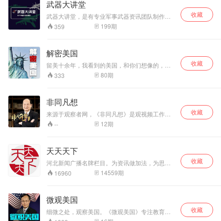
武器大讲堂
收藏
武器大讲堂，是有专业军事武器资讯团队制作的
一档军事节目，欢迎大家在：武器大讲堂里直接
199
期
359
查看！
解密美国
收藏
留美十余年，我看到的美国，和你们想像的，不
一样。
80
期
333
非同凡想
收藏
来源于观察者网，《非同凡想》是观视频工作室
和丁一凡老师合作的一档针对国内外重大新闻事
12
期
--
件和重要形势趋势进行深度解析和评论的时政类
节目。每一期都会从一个新闻事件入手，着重分
析背后的政治、经济运行逻辑，由点带面，展开
天天天下
一幅更广阔的世界大图景。丁老师擅长联系历
收藏
史，通过中欧文明层面的对比，深刻剖析由美国
河北新闻广播名牌栏目。为资讯做加法，为思想
主导的战后和平体系下，资本对于世界的影响，
做乘法。知天下，为明天。
14559
期
16960
重构传统认知下的中美，中欧等国际关系，用通
俗幽默的语言，直击问题要害，让听众可以用很
短的时间，看透世界大局，更好地定位中国。
微观美国
收藏
细微之处，观察美国。《微观美国》专注教育与
科技影响力。