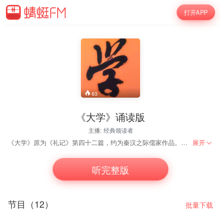
打开APP
63
《大学》诵读版
主播:
经典领读者
《大学》原为《礼记》第四十二篇，约为秦汉之际儒家作品。一说曾子作。提出明明德、亲民、止于至善的三纲领和格物、致知、诚意、正心、修身、齐家、治国、平天下的八条目。宋代程颢、程颐兄弟从《礼记》中把它抽出，以与《论语》、《孟子》、《中庸》相配合。至南宋淳熙年间（1174-—1189），朱熹撰《四书集注》，将它和《中庸》、《论语》、《孟子》合为“四书”。
展开
听完整版
节目（12）
批量下载