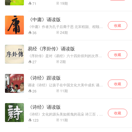
子性善、养气之论，皆前圣所未发，是对儒家乃
辑特别设计了 跟读 环节，每句话后，都预留了跟
者颇多，如孟子、
19
期
71
至中国优秀文化的重大贡献，居功至伟。 《孟
读时间，方便孩子跟读学习。 学习中文的外国朋
荀子、墨子、庄
子》一书，只是要正人心，教人存心养性，收其
友也可以跟读，既学习了语言，也能对中国文言
子、韩非子等人在
放心。
文 这一高级语言形式有所感知和了解。 读和背是
说理论证时，多引
《中庸》诵读版
中国学习的好方法，现在被有些人鄙视或者轻
述《诗经》中的句
收藏
视，斥之为 死记硬背。这就走向了另外一个极
《中庸》作者为孔子后裔子思 北宋程颢、程颐极
子以增强说服力。
端，熟读乃至背诵一些优秀的古代人文作品，可
力尊崇《中庸》。南宋朱熹又作《中庸章句》，
至汉武帝时，《诗
24
期
36
以起到洗涤心灵，开启智慧的作用，只有贮存到
并把《中庸》和《大学》、《论语》、《孟子》
经》被儒家奉为经
大脑里，就像存入电脑硬盘，到时候，需要的时
并列称为“四书”。 宋、元以后，《中庸》成为学
典，成为《六经》
候才能调出来。不是吗？
校官定的教科书和科举考试的必读书，对古代教
及《五经》之一。
易经《序卦传》诵读版
育产生了极大的影响。 程颐认为《中庸》
收藏
是“孔门传授心法”的著作，“放之则弥六合，卷之
《序卦传》是对《易经》六十四卦排列的次序的
则退藏于密”，其味无穷，都是实用的学问。善于
阐释，从天地万物说起， 然后以万物生长的过
2
期
27
阅读的人只要仔细玩味，便可以终身受用不尽。
程、事物变化的因果关系及物极必反、相反相生
中庸不是教人软弱，而是教人自立、自强、自
的运动规律等解释其它各卦的相互关系，说明六
信、自息! 《中庸》名言欣赏： 1、 上不怨天，下
十四卦排列的次序。 《序卦传》文辞优美，逻辑
《诗经》跟读版
不尤人。故君子居易以俟命，小人行险以侥幸。
清晰，如同十二因缘的论述一样，文采飞扬，循
2、凡事豫则立，不豫则废。 3、君子和而不流。
收藏
环往复，精彩纷呈。
诵读《诗经》让孩子在中国文化大美中成长 诵读
4、 好学近乎知，力行近乎仁，知耻近乎勇。
《诗经》 感悟中国文化源头美妙的风光！《诗
11
期
26
经》虽不如《弟子规》《千字文》《百家姓》等
蒙学郎朗上口，其句子长短更富有变化，韵律之
美更加馥郁芬芳，孩子诵读之，受益更大！孩子
《诗经》诵读版
天性无邪，《诗》三百，亦是无邪！以无邪启迪
收藏
无邪，岂不是一件妙不可言的事吗？
《诗经》文化的源头美如摇曳的花朵 诗三百，一
言以蔽之，曰思无邪。《诗经》是中国古代诗歌
11
期
123
开端，最早的一部诗歌总集，收集了西周初年至
春秋中叶（前11世纪至前6世纪）的诗歌，共311