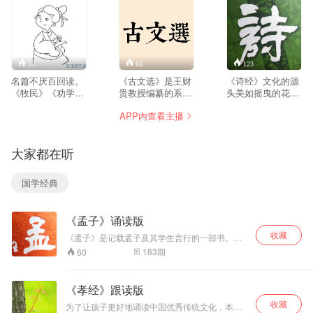
垢就会渐渐散去，光明自然彰显。
53
66
123
名篇不厌百回读。
《古文选》是王财
《诗经》文化的源
《牧民》《劝学》
贵教授编纂的系列
头美如摇曳的花朵
《离骚》《陈情
经典诵读的其中一
诗三百，一言以蔽
APP内查看主播
表》《岳阳楼记》
部，其中有《牧
之，曰思无邪。
《桃花源记》等等
民》《劝学》《离
《诗经》是中国古
穿越历史烟云，依
骚》《陈情表》
代诗歌开端，最早
大家都在听
然风采斐然，熠熠
《岳阳楼记》《桃
的一部诗歌总集，
生辉。这样的好文
花源记》等等名
收集了西周初年至
章值得读。跟读能
篇，字字玑珠，闪
春秋中叶（前11世
国学经典
正字音，找准节
闪发亮，义理通
纪至前6世纪）的
奏，是一种非常好
达，雅而信，信而
诗歌，共311篇 ，
的经典学习打开方
美。
反映了周初至周晚
《孟子》诵读版
式。
期约五百年间的社
会面貌。 孔子曾概
收藏
《孟子》是记载孟子及其学生言行的一部书。孟
括《诗经》宗旨
子是战国中期邹国（今山东邹城人），离孔子的
183
期
60
为“无邪”，并教育
故乡曲阜不远。是著名的思想家、政治家、教育
弟子读《诗经》以
家，孔子学说的集大成者，被尊称为亚圣。 程子
曰：“孟子有功于圣门，不可胜言。仲尼只说一个
作为立言、立行的
《孝经》跟读版
仁字，孟子开口便说仁义。仲尼只说一个志，孟
标准。先秦诸子
收藏
子便说许多养气出来。只此二字，其功甚多。 孟
中，引用《诗经》
为了让孩子更好地诵读中国优秀传统文化，本专