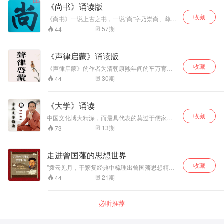
篇 ，反映了周初至周晚期约五百年间的社会面
《尚书》诵读版
貌。 孔子曾概括《诗经》宗旨为“无邪”，并教育
收藏
弟子读《诗经》以作为立言、立行的标准。先秦
《尚书》一说上古之书，一说“尚”字乃崇尚、尊崇
诸子中，引用《诗经》者颇多，如孟子、荀子、
之意。《尚书》又称《书》、《书经》，是我国
57
期
44
墨子、庄子、韩非子等人在说理论证时，多引述
第一部上古历史文件和部分追述古代事迹著作的
《诗经》中的句子以增强说服力。至汉武帝时，
汇编。《尚书》分为《虞书》、《夏书》、《商
《诗经》被儒家奉为经典，成为《六经》及《五
书》、《周书》。战国时期总称《书》，汉代改
《声律启蒙》诵读版
经》之一。
称《尚书》，即“上古之书”，是儒家五经之一。
收藏
《尚书》命运多舛，相传为孔子整理、选编成一
《声律启蒙》的作者为清朝康熙年间的车万育，
百篇，流传至今只剩28篇。该书要旨其一在明仁
字双亭，号鹤田，湖南邵阳人。 调声律，讲骈
30
期
44
君治民之道；其二，在明贤臣事君之道。 《尚
偶。美文采以赏心目，是中国文学特有之艺术，
书》所录，为虞、夏、商、周各代典、谟、训、
其道显小。亦不宜尽废也。本篇即其启蒙之作，
诰、誓、命等文献。其中虞、夏及商代部分文献
初学者熟习而玩索之，亦可以得其津要矣。 《声
《大学》诵读
是据传闻而写成，不尽可靠。“典”是重要史实或专
律启蒙》是训练儿童应对、掌握声韵格律的启蒙
题史实的记载；“谟”是记君臣谋略的；“训”是臣开
收藏
读物，分为上下卷。按韵分编，包罗天文、地
中国文化博大精深，而最具代表的莫过于儒家的
导君主的话；“诰”是勉励的文告；“誓”是君主训诫
理、花木、鸟兽、人物、器物等的虚实应对。从
经典。明一老师想通过诵读和分享儒家经典，让
13
期
73
士众的誓词；“命”是君主的命令。自汉以来，《尚
单字对到双字对，三字对、五字对、七字对到十
更多人了解经典，走进经典，融入经典，让经典
书》一直被视为中国社会的政治哲学经典，既是
一字对，声韵协调，琅琅上口，从中得到语音、
成为人生的指明灯，带领我们前行的路。诵读的
帝王的教科书，又是贵族子弟及士大夫必修书
词汇、修辞的训练。
经典主要包括：《大学》《中庸》《论语》《孝
走进曾国藩的思想世界
目，在历史上很有影响。 《尚书》文字古奥迂
经》《弟子规》等，读经典可以让我们心情平
涩，所谓“周诰殷盘，诘屈聱牙”，就是指这个特
收藏
和、开启智慧、增强记忆、预防痴呆、增加气
"拨云见月，于繁复经典中梳理出曾国藩思想精髓
点。《尚书》 最引人注目的思想倾向，是以天命
质、树立正见、还可以练习普通话等等。让我们
高度提炼，系统阐述，全面展示曾国藩的人生经
21
期
44
观念解释历史兴亡，以为现实提供借鉴。 《尚书·
一起来学习经典、感悟经典、分享 经典、成就幸
验 学习曾国藩的慎独功夫，帮助逆袭人生困境与
大禹谟》：“人心惟危，道心惟微；惟精惟一，允
福人生！ 本专辑主要诵读《大学》如果大家想 学
挫折"
执厥中。”这出自《尚书》的十六个字，被称为儒
习大学，可以在千聊直播搜索明一智慧讲堂收
家心法。
必听推荐
听。未来也会在蜻蜓fm做《大学》浅解的直播，
希望对大家有多帮助！