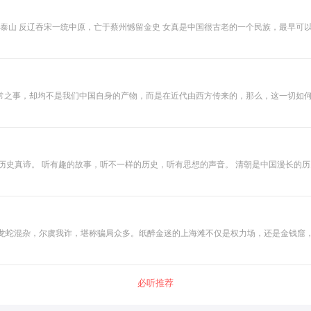
如泰山 反辽吞宋一统中原，亡于蔡州憾留金史 女真是中国很古老的一个民族，最早可以
出了“中华一统”的传奇朝代。 正因为这段历史悠久，所以导致现在全面介绍女真金
国历史的一部分，了解金国的百年历史，更能了解当初那个岁月，曾经那段历史。 本
金国，打破固有思维，让你了解一个最真实，最有深度，最有趣味的女真族。
常之事，却均不是我们中国自身的产物，而是在近代由西方传来的，那么，这一切如
，这本身就是个不容忽视的大问题。 不仅如此，西医东来，携解剖学、人种学等现代
，西医竟具有了“政治正确性”而登堂入室成为国家医疗现代化的首选。 所以，西方医学
族认同和国家观念等诸种因素形成了错综复杂的暧昧关系？这都是重要而有趣的话题
，听有思想的声音。 清朝是中国漫长的历史长河中最后的一个封建王朝，因为离现代近，也就成为了后人来
，再现了一个真实的清朝，又生动有趣地讲述了康熙、雍正、乾隆、左宗棠、曾国藩
似野史的胡编乱造，内容别具风采，今天就让老王带大家看看有关清朝的一些奇闻趣史。 适合谁听 1历史爱好者：
候，龙蛇混杂，尔虞我诈，堪称骗局众多。纸醉金迷的上海滩不仅是权力场，还是金钱
仅经历了太多骗局，被骗多次，而且还曾精心设计骗局，去欺骗他人。 精心选取69
用手中的力量与资源，以控制全局，一步步层层递进，谁又能真正看穿这一切背后的真
民国上海滩出现过。一些低级的骗局，只要心里不贪，确实比较好预防，可是一些高级
止被骗，这是一个用心琢磨，仔细体会，最后做出选择的大课题。
必听推荐