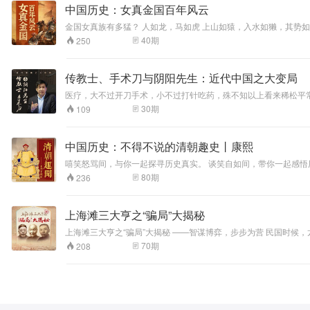
中国历史：女真金国百年风云
金国女真族有多猛？ 人如龙，马如虎 上山如猿，入水如獭，其势
一统女真部落，建立金国，揭开了历史新篇章，这也是史上第一次提
40
期
250
他们从哪里来，他们的归宿在哪里？众说纷纭，扑朔迷离。作为中
究最透彻的内容，为大家用通俗易懂的语言呈现。重回金戈铁马的
传教士、手术刀与阴阳先生：近代中国之大变局
医疗，大不过开刀手术，小不过打针吃药，殊不知以上看来稀松平
开我们古训中“不可损伤”的身体的同时，又令我们感到习以为常的
30
期
109
医渐成迷信糟粕。在“东亚病夫”的刺激及“亡国灭种”的威胁之下
为？这个过程本身，又怎样和政治局势、文化思潮、社会形态、民
中国历史：不得不说的清朝趣史丨康熙
嘻笑怒骂间，与你一起探寻历史真实。 谈笑自如间，带你一起感悟历史真谛。 听有趣的故事，听不一样的历史
窥视神秘的封建王朝的通道。 期间既有康乾盛世独步天下的辉煌，也有道咸衰世彷徨无奈的屈辱；既有和珅贪污富可敌国、科举考试黑幕重重，也有纪晓岚清明铁齿铜牙、李鸿章英勇杀伐决断...... 全书既有生动的故事和
80
期
236
真实的历史，又有颇具见识的评点，以颠覆性的观点，谐趣的文字
上海滩三大亨之“骗局”大揭秘
上海滩三大亨之“骗局”大揭秘 ——智谋博弈，步步为营 民国时
青帮大亨杜月笙，流氓大亨张啸林，还有黑道大亨黄金荣。这三人不
70
期
208
的“骗局”中，三大亨的智慧与谋略无疑是关键。他们究竟是如何运
骗城堡 太阳底下没有新鲜事，现代发生的骗局，都在龙蛇混杂的
局骗人，可以说都上了一条不归路，我们做为一个平常人，如何防