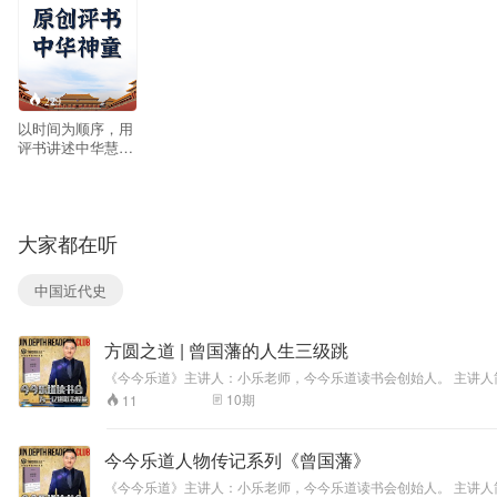
229
以时间为顺序，用
评书讲述中华慧
童、神童的故事 启
发小朋友喜欢历
史，刻苦学习
大家都在听
中国近代史
方圆之道 | 曾国藩的人生三级跳
《今今乐道》主讲人：小乐老师，今今乐道读书会创始人。 主讲人
家，曾任香港上市公司HK0082 第一视频新闻网CEO的决策者
10
期
11
老师陪你拆书，如需更好体验，请下载今今乐道App。
今今乐道人物传记系列《曾国藩》
《今今乐道》主讲人：小乐老师，今今乐道读书会创始人。 主讲人