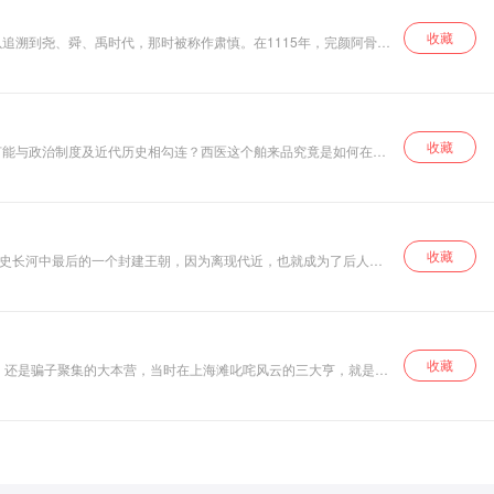
收藏
追溯到尧、舜、禹时代，那时被称作肃慎。在1115年，完颜阿骨打
国的书籍甚少，这段精彩的过往始终盖有一层神秘面纱，他们是谁，
专辑由著名历史学家搜集多年女真金国资料，严磕历史，将该领域研
收藏
何能与政治制度及近代历史相勾连？西医这个舶来品究竟是如何在切
科学话语及诸多技术优势，令开堂坐诊的中医及走街串巷的草医、巫
进入中国之后，如何促使我国社会重新界定身体、疾病、卫生观念和行
。
收藏
、李鸿章等诸多历史人物的奇闻趣事，既不像正史的艰深枯燥，又不
博古通今，增加谈资 2职场人士：缓解疲劳，释放压力 3在读学生：听故事，爱上历史
收藏
窟，还是骗子聚集的大本营，当时在上海滩叱咤风云的三大亨，就是指
个精彩瞬间 ——三大亨鼎立，权谋如影随形 在一场又一场心机暗藏
相？ 骗局渐显真相：权谋背后的故事 ——抓住心中的弱点，建立防
的骗局，却让人防不胜防，上海滩三大亨从一开始被人骗，到后来设