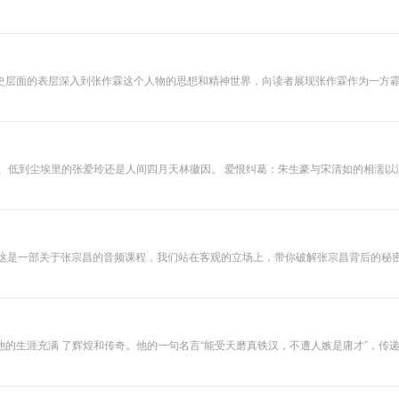
，创办高端社群双志精英会的社群领袖。 下载“今今乐道”APP，跟着小乐老师一起读《
史层面的表层深入到张作霖这个人物的思想和精神世界，向读者展现张作霖作为一方
业大亨纷纷登场亮相，上演着一幕幕江湖传奇。 本张专辑选取三十位民国时期叱诧风云的著名人物，另辟蹊径从爱恨纠
感，还原他们光环之下有血有肉的真实精彩人生。
的生涯充满 了辉煌和传奇。他的一句名言“能受天磨真铁汉，不遭人嫉是庸才”，传
没有通过科举的选拔，而是 凭借自身独有处事能力得以升迁。回顾其人生历程就会发
传记，也是一部职场秘籍，左宗棠不仅在政治军事上颇有建树，他 的为人处世谋略智