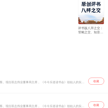
1317
评书版八拜之交：
管鲍之交、知音之
交、刎颈之交、舍
命之交、 胶漆之
交、鸡黍之交、忘
年之交、生死之
交。
收藏
业客。现任双志伟业董事局主席， 《今今乐道读书会》创始人的实战
曾国藩》，每天一本书，为一亿进取者赋能，让阅读更有效果。 听小乐
收藏
业客。现任双志伟业董事局主席， 《今今乐道读书会》创始人的实战