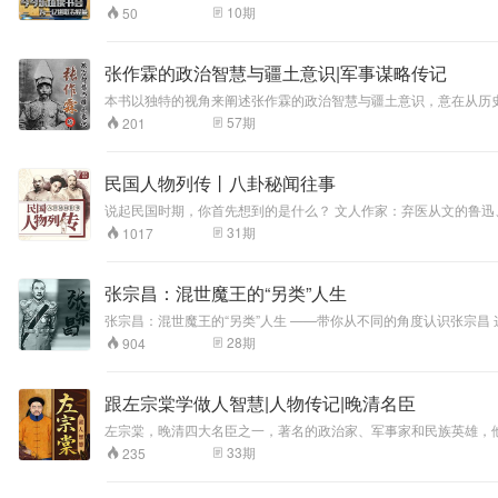
家，曾任香港上市公司HK0082 第一视频新闻网CEO的决策者
10
期
50
老师陪你拆书，如需更好体验，请下载今今乐道App。
张作霖的政治智慧与疆土意识|军事谋略传记
本书以独特的视角来阐述张作霖的政治智慧与疆土意识，意在从历
57
期
201
民国人物列传丨八卦秘闻往事
说起民国时期，你首先想到的是什么？ 文人作家：弃医从文的鲁迅、低到尘埃里的张爱玲还是人间四月天林徽因。 爱恨纠葛：朱生豪与宋清如的相濡以沫、张爱玲与胡兰成的爱恨纠缠抑，或杨绛与钱钟书伉俪相守。 民
国它既有小家碧玉的清秀气质，也有豪放不羁的洒脱。 在这个时代的舞台上，文人、才女佳人、商
31
期
1017
葛的角度揭秘他们不为人知的情感轶事，让他们模糊的身影清晰可
张宗昌：混世魔王的“另类”人生
张宗昌：混世魔王的“另类”人生 ——带你从不同的角度认识张宗昌 这是一部关于张宗昌的音频课程，我们站在客观的立场上，带你破解张宗昌背后的秘密。历史解密坊将一人分饰多角，生动演绎不同场景，了解这位充满
传奇，充满争议的民国军阀。
28
期
904
跟左宗棠学做人智慧|人物传记|晚清名臣
左宗棠，晚清四大名臣之一，著名的政治家、军事家和民族英雄，他
的生动写照。 左宗棠早年的人生经历和一般的达官贵人不同，他并
33
期
235
后凭着自己的实力，屡建奇功，获 得提升和重用。 这是一部人物
最终位极人臣的升迁之道。