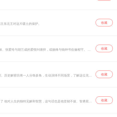
曾国藩》，每天一本书，为一亿进取者赋能，让阅读更有效果。 听小乐
收藏
霸主东北王对这片疆土的保护。
收藏
收藏
收藏
递了 他对人生的独特见解和智慧，这句话也是他坚韧不拔、智勇双全
现，他总能敏锐地抓住 各种机会，一次又一次为上司解决难题，然
慧也一直让人津津乐道，在这里您将全面了解到，大器晚成的 左宗棠