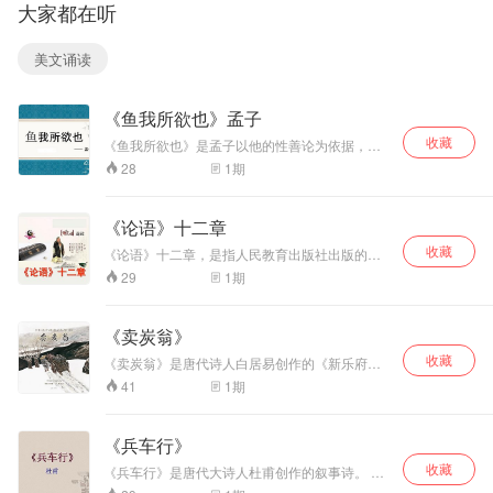
大家都在听
风貌，表现了梅花
是“曲儿小腔儿
位，然有感于宦海
坚强不屈，不畏寒
大”，暗示小人得意
沉浮，政治改革艰
冷对春天充满信心
的情状；第二层说
难，故心情苦闷，
美文诵读
和谦虚的风格，塑
喇叭、唢呐的用
乃以“悲秋”为主
造了梅花俊美而坚
途，是为来往如麻
题，抒发人生的苦
韧不拔的形象，鼓
的官船抬声价，即
闷与感叹。全文
《鱼我所欲也》孟子
励人们要有威武不
为官方所用；第三
以“秋声”为引子，
屈的精神和革命到
层展示喇叭、唢呐
抒发草木被风摧折
收藏
《鱼我所欲也》是孟子以他的性善论为依据，对
底的乐观主义精
用途的另一面：为
的悲凉，延及更容
人的生死观进行深入讨论的一篇代表作。强调“正
1
期
28
神。全词运用逆向
害军民，即在为官
易被忧愁困思所侵
义”比“生命”更重要，主张舍生取义。孟子性善，
思维来立意，融合
船抬声价的同时，
袭的人，感叹“百忧
自认为“羞恶之心，人皆有之”，人就应该保持善良
象征、拟人、衬
的本性，加强平时的修养及教育，不做有悖礼仪
肆意侵害军民的利
感其心，万事劳其
《论语》十二章
的事。孟子对这一思想，认为是中华民族传统道
托、比喻、夸张等
益，让老百姓一听
形”，也是作者自己
收藏
德修养的精华，影响深远的事。
手法，读来含蓄蕴
到喇叭、唢呐之声
对人生不易的体
《论语》十二章，是指人民教育出版社出版的
藉，耐人寻味。
《语文》（新版）为教育部组织编写的教材“部编
就不寒而栗，胆战
悟。全文立意新
1
期
29
版”教材，分为六三制七年级上册和五四制七年级
心惊；最后一层写
颖，语言清丽，章
上册，课本上的十二章论语 [1-2] ，其中多为孔子
喇叭、唢呐吹奏的
法多变，熔写景、
的言行，一部分是孔子弟子的言孔丘及其一部分
结果：吹翻了这
抒情、记事、议论
《卖炭翁》
弟子言行的语录体文集，儒家的重要经典之一，
家，吹伤了那家，
为一炉，显示出文
收藏
选自《论语译注》（杨伯峻译注，中华书局1980
《卖炭翁》是唐代诗人白居易创作的《新乐府》
直吹得民穷财尽，
赋自由挥洒的韵
年版）《论语》儒家经典著作，是记录孔子及其
组诗中的一篇。
家破人亡。曲中表
致。
1
期
41
弟子言行的一部书。共20篇。与《大学》《中
面上写的是喇叭和
庸》《孟子》合称“四书”。
唢呐，实则处处写
的都是宦官。全曲
《兵车行》
借物抒怀，虽然没
收藏
《兵车行》是唐代大诗人杜甫创作的叙事诗。 全
有正面提到宦官的
诗以“道旁过者问行人”为界分为两段：首段摹写送