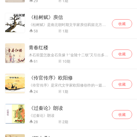
1
期
29
字样，却活画出了
别的惨状，是纪事；次段传达征夫的诉苦，是纪
他们的丑态，讽刺
言。此诗具有深刻的思想内容，借征夫对老人的
和揭露了明代宦官
答话，倾诉了人民对战争的痛恨，揭露了唐玄宗
《枯树赋》庾信
狐假虎威、残害百
长期以来的穷兵黩武，连年征战，给人民造成了
姓的罪恶行径，表
收藏
巨大的灾难。全诗寓情于叙事之中，在叙述次序
《枯树赋》是南北朝时期文学家庾信羁留北方时
达了人民对他们的
上参差错落前后呼应，变化开阖井然有序，并巧
抒写对故乡的思念并感伤自己身世的作品，全篇
1
期
58
痛恨情绪。
妙运用过渡句和习用词语，造成了回肠荡气的艺
荡气回肠，亡国之痛、乡关之思、羁旅之恨和人
术效果。诗人自创乐府新题写时事，为中唐时期
事维艰、人生多难的情怀尽在其中，劲健苍凉，
兴起的新乐府运动作出了开创性的贡献。
忧深愤激。 [1] 文章从殷仲文“见庭槐而叹”写起，
青春红楼
先侧面写树的茂盛高大“声含嶰谷，曲抱云门”，再
收藏
正面写其形象“熊彪顾盼，鱼龙起伏”；由盛而衰，
木石前盟怎敌金石良缘？“金陵十二钗”又引出多少
便写到“鸟剥虫穿”、“膏流断节”、“百围冰碎”、“千
少男少女的喜怒哀乐？《红楼梦》， 一部古典名
10
期
61
寻瓦裂”。最后归到“羁旅无归”的感伤：“木叶落，
著、一本人生教科书。这个300年前发生在南京
长年悲”，“树犹如此，人何以堪！”作者以枯树自
的青春故事，究竟能为后人带来怎样的人生思
比，寄乡关之思于枯树之景，悲切之情尽在其
索？ 红楼一梦，百年常新。这些年轻的生命，穿
《伶官传序》欧阳修
中。
越灿若星河的文学史，闪耀着青春的光芒，留给
收藏
世人诉说不尽的传世经典。 市民学堂播出十集特
《伶官传序》是宋代文学家欧阳修创作的一篇
别节目...
序。《伶官传》是《新五代史》中的一篇合传，
1
期
24
记载伶人（古代音乐工作者和演员的称号）景
修、史彦琼、郭门高等人的事迹。本文通过对后
唐庄宗得天下、失天下的典型事例，阐述了国家
《过秦论》朗读
盛衰主要是由人事决定的道理，旨在告诫当时北
收藏
宋王朝执政者：要吸取历史教训，居安思危，防
《过秦论》朗读
微杜渐，甄别人才，励精图治，不应满足表面的
2
期
28
虚荣。