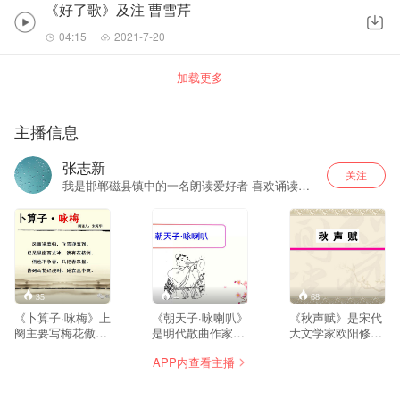
《好了歌》及注 曹雪芹
04:15
2021-7-20
加载更多
主播信息
张志新
关注
我是邯郸磁县镇中的一名朗读爱好者 喜欢诵读佛
经和古诗 这些都是用手机录的音 效果不佳 请谅
解
35
--
68
《卜算子·咏梅》上
《朝天子·咏喇叭》
《秋声赋》是宋代
阕主要写梅花傲寒
是明代散曲作家王
大文学家欧阳修的
开放的美好身姿，
磐的代表作品。这
辞赋作品。此赋作
APP内查看主播
描写梅花的美丽、
首小令可分四层，
于宋仁宗嘉祐四年
积极与坚贞；下阕
第一层说喇叭、唢
秋，欧阳修时年五
主要写梅花的精神
呐最突出的特征
十三岁，虽身居高