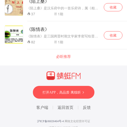
《陌上桑》
收藏
《陌上桑》是汉乐府中的一首乐府诗，属《相和
歌辞》。又名《艳歌罗敷行》、《日出东南隅
1
期
37
行》。这首诗第一段，写秦罗敷的美貌；第二
段，写使君觊觎罗敷的美色，向她提出无理要
求；第三段，写罗敷拒绝使君，并盛夸丈夫以压
《陈情表》
倒对方。这首诗以幽默诙谐的风格和喜剧性艺术
收藏
手法，刻画了一个既美丽坚贞，又聪明的采桑女
《陈情表》是三国两晋时期文学家李密写给晋武
子形象，洋溢着“爱美之心人皆有之”的民间风情，
帝的奏章。文章从自己幼年的不幸遭遇写起，说
1
期
82
同时也反映出汉代贵族官僚仗势调戏民女的社会
明自己与祖母相依为命的特殊感情，叙述祖母抚
现实。全诗情节逼真、语言华丽、形象生动，虽
育自己的大恩，以及自己应该报养祖母的大义;除
经文人修饰加工，仍体现出浓烈的民间歌谣风
了感谢朝廷的知遇之恩以外，又倾诉自己不能从
必听推荐
味。 [1]
命的苦衷，辞意恳切，真情流露，语言简洁，委
婉畅达。此文被认定为中国文学史上抒情文的代
表作之一，有"读诸葛亮《出师表》不流泪不忠，
读李密《陈情表》不流泪者不孝"的说法。相传晋
武帝看了此表后很受感动，特赏赐给李密奴婢二
人，并命郡县按时给其祖母供养。
打开APP，高品质·离线听
客户端
返回首页
反馈
沪ICP备06026464号-4
网络文化经营许可证