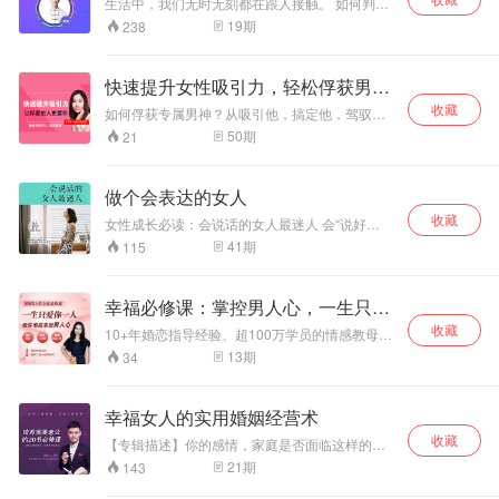
交主动权
生活中，我们无时无刻都在跟人接触。 如何判断
把他们当成过眼云烟而一笑而过，漂亮的终点才
对方是否能健康长寿与你白头到老？ 为什么有些
19
期
238
是我们生命的使命，如同广阔的晴空挡不住突来
人运气很好却容易早逝？ 那些人容易遇到桃花
的风暴，突来的风暴也挡不住你远行的背影； 也
劫，命中注定会出轨？ 如何读懂他人，知人知
无论我们遇到任何艰难困苦，还是拥有柳暗花
己，让自己在相亲、恋爱、婚姻、职业、交友中
快速提升女性吸引力，轻松俘获男人
明，我们都应该保持乐观淡定的心态去面对一切
掌握主动权呢？ 《婚恋面相识人术》，19招教你
得失。 本专辑的目的是希望帮助那些想要奋斗或
心
收藏
看透人心，掌握人际交往主动权
如何俘获专属男神？从吸引他，搞定他，驾驭
正在奋斗的时候却遇到人生的各种沟沟坎坎的朋
他，到让他一辈子爱你。还有搞不定的男人，就
50
期
21
友们，能在他们失意彷徨时为他们点亮一根蜡
来学习这50个策略。本课试用与单身和恋爱中的
烛，借助本专辑微薄的力量助他们照亮前方的
你！结过婚的也可以学习其中吸引力和搞定男友
路，让他们走得更稳、更快，早日实现自己心中
父母的部分。
做个会表达的女人
的理想！
收藏
女性成长必读：会说话的女人最迷人 会“说好
话”“说对话”的女人，机会就会自动找上门。 ● 遮
41
期
115
掩锋芒适度装傻，让你说话更灵活 ● 会撒娇的女
人最好命; ● 经常赞美老公，他开心你也快乐 “会
表达”的女人最有力！ ● 耐心倾听＋将心比心＋幽
幸福必修课：掌控男人心，一生只爱
默风趣＝女人拓展人脉的法宝 ●柔软身段＋甜言
你一人
收藏
蜜语＋傻里傻气＝女人无法招架的魅力 ● “会说
10+年婚恋指导经验、超100万学员的情感教母，
话”的女人，男人就会心甘情愿为你做牛做马。 想
手把手教你秒懂男人喜好和弱点，破除身边复杂
13
期
34
让生活变得更美好、更快乐的女人一定要知道
关系，让他只钟爱你一人
的“说话技巧” “说好话” “说对话”，会说话的女人就
能这样“过生活”：人际关系进退得宜；事业发展蒸
幸福女人的实用婚姻经营术
蒸日上；爱情学分永远满分；家庭生活幸福美
满。 教你用“说话”打造出女人独特的个人魅力！
收藏
【专辑描述】你的感情，家庭是否面临这样的问
说出一生快乐，话出一世幸福。
题？无效沟通、无主见、成长不同步、婆媳大
21
期
143
战、 激情不再、 感情不和 、冷暴力、异地分
局、孩子教育纠纷....等等问题。 生活场景结合心