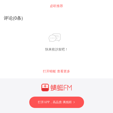
理学，教你学会读心术，避开感情减分项、看透
必听推荐
他的软肋、 识破他的谎言让他对你温柔，引导对
家负责。资深两性情感专家许川首度揭秘男人思
考方式，为亲密关系提供切实可行的指导方案，
评论
(
0
条)
让你拥有小女人的风情大女人的智慧。
快来抢沙发吧！
打开蜻蜓 查看更多
打开APP，高品质·离线听