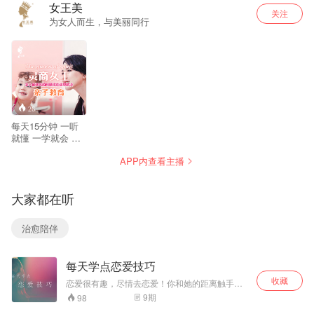
女王美
关注
为女人而生，与美丽同行
26
每天15分钟 一听
就懂 一学就会 你
将高效陪伴，享受
APP内查看主播
亲情，牛娃学 习
好，能独立，高情
商，变成了你的骄
大家都在听
傲！ 你将轻松搞
定，父母，朋友，
同事， 领导，伴
治愈陪伴
侣，孩子 各种人际
关系 你将成为万人
迷般的灵商女王!
每天学点恋爱技巧
收藏
恋爱很有趣，尽情去恋爱！你和她的距离触手可
及！ 公*众*号【趣恋情感】，关注获取更多恋爱
9
期
98
技巧，不断进步，早日找到真爱！ 适合人群： 有