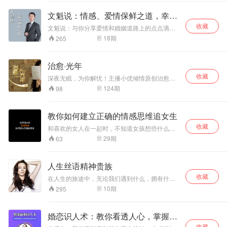
任何情感问题的成年男性。如一直单身、感情破
裂、聊天平淡、约会失败、缺乏魅力、形象糟
文魁说：情感、爱情保鲜之道，幸福
糕、缺乏自信心等。 在本次专辑课程里可以获得
密码！
收藏
什么？ 1. 一整套恋爱框架及体系，从容面对交往
文魁说：与你分享爱情和婚姻道路上的点点滴
过程中的层层阻碍 2. 将自己打造成魅力男神，绽
滴，让你收获爱情，在婚姻的路上更幸福！ 节目
18
期
265
放属于你的无尽吸引力 3. 遇到真命就能把握真爱
《文魁说：情感、爱情保鲜之道，幸福密码！》
的能力 4. 高效实用的约会技巧，关系升级不再是
是中国著名教育专家、情感心理研究学者张文魁
问题 5. 不再为追求女性而困扰，改变成一块强力
老师主讲，主要是分享关于如何经营爱情，经营
治愈·光年
的磁铁，吸引你想吸引的异性 6. 提升社交能力，
婚姻的幸福之道。 张文魁老师著有情感课《爱的
成为全场亮点，在任何场合都能让在场的人为你
收藏
五种语言》、《非暴力沟通》、《恋爱二十戒
深夜无眠，为你解忧！主播小优倾情原创治愈系
喝彩 7. 处理长期关系，应对分手挽回，笑对情敌
律》、《婚姻心理学》等。再过去的十多年里，
正能量情感解忧系列专辑，每晚九点在这里与你
124
期
98
的能力
帮助了无数学员经营爱情和婚姻，找回的幸福生
不见不散！
活。
教你如何建立正确的情感思维追女生
收藏
和喜欢的女人在一起时，不知道女孩想些什么，
喜欢什么，不知道自己和她说啥。自己就开始有
29
期
63
点急，越急越不知道说什么。为什么不能像和自
己的兄弟讲话一样轻松自如呢？简单的原因是我
们太在乎女生对你的看法。一个能被别人任意左
人生丝语精神贵族
右摆布的男人不是吸引女人的男人。女人的确有
收藏
所谓的第六感，如果女人察觉出她的一言一行能
在人生的旅途中，无论我们遇到什么，拥有什
够影响到你的心情，那么你对她的吸引，哪怕之
么，失去什么，都不要忘记启程，忘记赶路。无
10
期
295
前有，也会急剧下降。这里教你如何追女孩子
论我们遇到多少辛酸坎坷，拥有多少掌声欢笑，
它们都只是路途中的一点插曲，不能影响我们坚
定的走下去，如同险峻的高山挡不住汹涌的波
婚恋识人术：教你看透人心，掌握社
涛，汹涌的波涛也挡不住你前行的孤舟； 又无论
收藏
我们遇到什么挫折，拥有什么成就，我们都应该