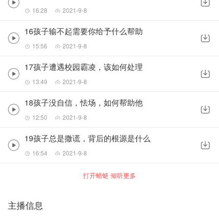
16:28
2021-9-8
16孩子输不起需要你给予什么帮助
15:56
2021-9-8
17孩子遭遇校园霸凌，该如何处理
13:49
2021-9-8
18孩子没自信，怯场，如何帮助他
12:50
2021-9-8
19孩子总是撒谎，背后的根源是什么
16:54
2021-9-8
打开蜻蜓 倾听更多
主播信息