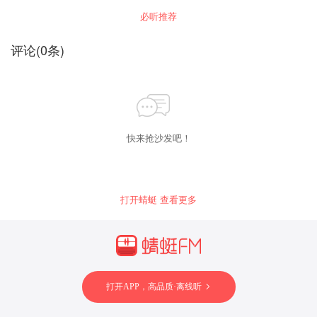
角，定受益颇丰，知弱水三千，将开启崭新世
必听推荐
界。 主播介绍 柯医生：房事养生专家，两性性心
理咨询师，性商导师 你将获得 1、对自己:补上最
该学习的一堂生理卫生课,保养好我们的私处。明
评论
(
0
条)
显延长性爱时间,提高性魅力 2、对家庭:夫妻生活
满足,让你的伴侣更爱你 3、对爱人:征服爱人,让Ta
房事中得到至高体验 4、对身体:从消耗变为双修,
用房事来强身健体
快来抢沙发吧！
打开蜻蜓 查看更多
打开APP，高品质·离线听