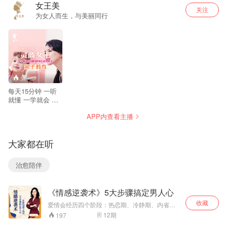
女王美
关注
为女人而生，与美丽同行
36
每天15分钟 一听
就懂 一学就会 你
将高效陪伴，享受
APP内查看主播
亲情，牛娃学 习
好，能独立，高情
商，变成了你的骄
大家都在听
傲！ 你将轻松搞
定，父母，朋友，
同事， 领导，伴
治愈陪伴
侣，孩子 各种人际
关系 你将成为万人
迷般的灵商女王!
《情感逆袭术》5大步骤搞定男人心
收藏
爱情会经历四个阶段：热恋期、冷静期、内省
期、启示期 热恋期你们彼此觉得很完美，但随着
12
期
197
热情褪去，你们进入冷静期，各自开始看到对方