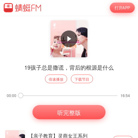
打开APP
19孩子总是撒谎，背后的根源是什么
倍速播放
下载节目
00:00
16:54
听完整版
【亲子教育】灵商女王系列