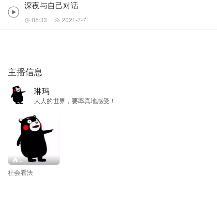
深夜与自己对话
05:33
2021-7-7
主播信息
琳玛
大大的世界，要率真地感受！
--
社会看法