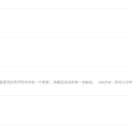
柔情的男声陪伴你每一个夜晚”，唤醒您身体的每一份触动。（wechat：陪你六分