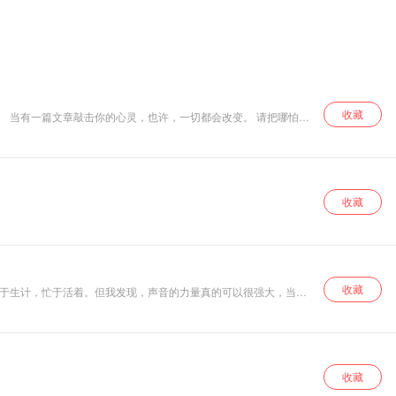
收藏
。 当有一篇文章敲击你的心灵，也许，一切都会改变。 请把哪怕五
收藏
收藏
忙于生计，忙于活着。但我发现，声音的力量真的可以很强大，当我
你们都能在平凡的生活中，勇敢的去追寻属于自己的不平凡，共勉，
收藏