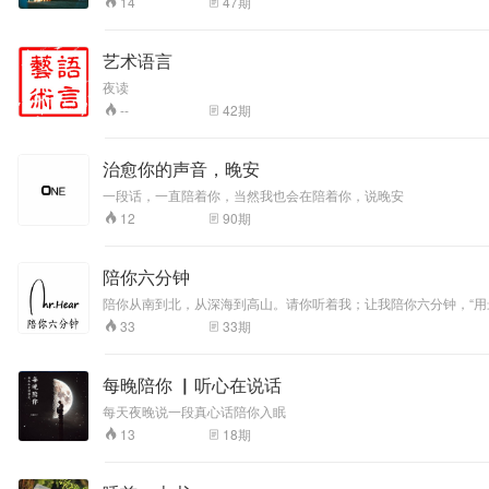
47
期
14
艺术语言
夜读
42
期
--
治愈你的声音，晚安
一段话，一直陪着你，当然我也会在陪着你，说晚安
90
期
12
陪你六分钟
陪你从南到北，从深海到高山。请你听着我；让我陪你六分钟，“用最
33
期
33
每晚陪你 ▏听心在说话
每天夜晚说一段真心话陪你入眠
18
期
13