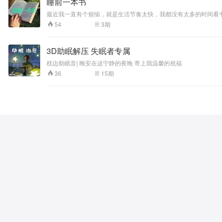
睡前一本书
最近我一直有个烦恼，就是生活节奏太快，我都没有太多的时间看书
3
期
54
3D助眠解压 失眠者专属
枕边助眠音|​ 晚安在这宁静的夜晚 寄上我温馨的祝福​
15
期
36