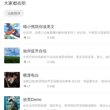
大家都在听
治愈陪伴
喵小熊陪你读美文
你记得，清晨六点被晨曦叫醒的惬意吗？ 你记得，午夜零点望着星
分钟留给我们，跟我们一起畅游。 你说，路漫漫。 我说，随着声音轻扬
6
期
20
如何提升自信
大部分的你我都有不自信的感受或情绪，甚至深受其害。那么，或
9
期
15
横渡电台
温暖治愈|希望我的声音温暖你的夜晚 你们好，我是横先生，很高
因为生活的压力在夜晚里焦虑不安的时候，一段声音可以让我迅速
6
期
47
加油。
拾荒Demo
你在这里和我相遇，我好幸运，希望我的声音能够温暖你，微信公众号