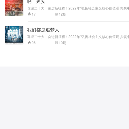
啊，延安
喜迎二十大，奋进新征程！2022年“弘扬社会主义核心价值观 共
极开展抗日民族统一战线工作，协助输送大批进步青年奔赴延安、
12
期
17
记使命，奋进新时代，开创新辉煌。
我们都是追梦人
喜迎二十大，奋进新征程！2022年“弘扬社会主义核心价值观 共
青年带来的全新机遇， 看他们如何把个人理想融入国家发展大局，
10
期
96