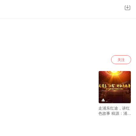
关注
--
走浦东红途，讲红
色故事 稿源：浦东
学习平台