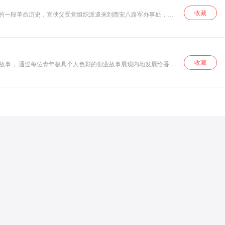
收藏
年代的一段革命历史，宣侠父受党组织派遣来到西安八路军办事处，积
，致敬革命先烈，激励今天的人们要听党话、跟党走，不忘初心、牢
收藏
活故事， 通过每位青年极具个人色彩的创业故事展现内地发展给香港