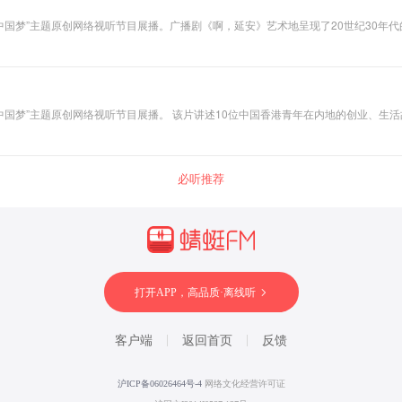
筑中国梦”主题原创网络视听节目展播。广播剧《啊，延安》艺术地呈现了20世纪30
为八路军抗日前线筹集枪支弹药、为陕甘宁边区转送大量物资等。该剧缅怀革命前辈
筑中国梦”主题原创网络视听节目展播。 该片讲述10位中国香港青年在内地的创业、生
让自我价值得以实现。
必听推荐
打开APP，高品质·离线听
客户端
返回首页
反馈
沪ICP备06026464号-4
网络文化经营许可证