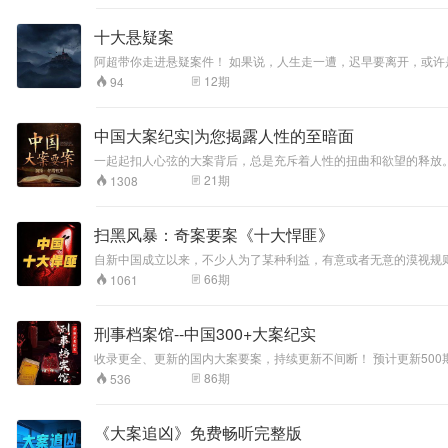
十大悬疑案
阿超带你走进悬疑案件！ 如果说，人生走一遭，迟早要离开，或许是轰轰烈烈，或许是悲怆收场，但是，还有一些人，不甘心的离开了人世间，他们，或许受尽折磨，或许百般不舍，人间就有恶魔，恶魔就在人间，了解
12
期
94
中国大案纪实|为您揭露人性的至暗面
一起起扣人心弦的大案背后，总是充斥着人性的扭曲和欲望的释放
21
期
1308
扫黑风暴：奇案要案《十大悍匪》
自新中国成立以来，不少人为了某种利益，有意或者无意的漠视规
犯，被称之为中国十大悍匪。那么，新中国十大悍匪到底是谁呢？
66
期
1061
万不要走上歪路，让自己后悔，让家人追悔莫及。
刑事档案馆--中国300+大案纪实
收录更全、更新的国内大案要案，持续更新不间断！ 预计更新500
86
期
536
《大案追凶》免费畅听完整版