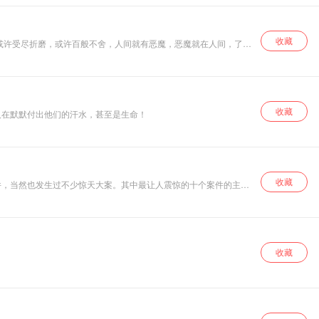
收藏
的认知。
收藏
人在默默付出他们的汗水，甚至是生命！
收藏
件，当然也发生过不少惊天大案。其中最让人震惊的十个案件的主
匪，以及他们犯罪事迹的案件详情。以此作为警戒，做人要正直，千
收藏