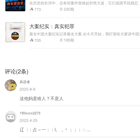
在历史的长河中，总有些案件曾掀起轩然大波，它们或因手段残忍，或因情节曲折
案。每一个案件都是一个复杂的迷宫，而我们要做的，就是跟随历史的线
230
期
773
发现场，感受那份紧张与悬疑；也会剖析犯罪动机，思考人性的善
团。
大案纪实：真实犯罪
最全中国大案纪实记录最全大案 从今天开始，我打算给大家讲中国大案要案，不论是杀人还是放火,抢劫还是强奸、贪污还是受贿。都无法逃脱我人民警察的天网，高举法律的利剑！斩杀世间一切罪犯，为建设社会主义
法治社会贡献绵薄之力！！！！！大案纪实记录最全大案。 人性本恶？我们与恶的距离究竟有多远 也许你听过大案纪实，但大多数都是隔靴搔痒？ 也许你看过犯罪档案，但大部分都是寥寥数笔？ 光明之下隐藏的犯罪，
195
期
705
我们该怎样防备？ 罪恶来到的措不及防，我们该怎样预警？ 爆炸
大案。
评论
(
2
条)
风语者
2025-8-9
这他妈是啥人？不是人
150xxxx2273
2022-4-25
辽〈：占～一：：l。，丶；；：：…