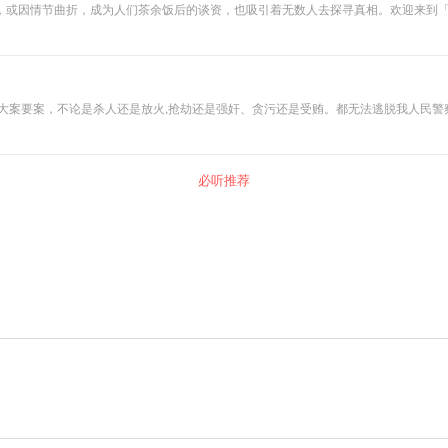
，成为人们茶余饭后的谈资，也吸引着无数人去探寻真相。欢迎来到「大案追凶」，我是阿东。 在这
索，抽丝剥茧，一步步接近真相。从犯罪现场的蛛丝马迹，到侦探们的逻辑推理，再到嫌犯的
恶。无论你是悬疑爱好者，还是想通过案件了解历史，「大案追凶」都将带你踏上一段
，凶杀，强暴，复仇，难道真是人性本恶？ 老崔带你细细探究那些震惊中外的大案要案
必听推荐