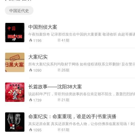
中国近代史
中国刑侦大案
41
期
1196
大案纪实
所有大案纪实系列均取材于网络 如有侵权请联系立即删除! 旨在警
26
期
1090
长篇故事——沈阳38大案
说起83年严打，常听刑侦类故事的各位肯定都不陌生，轰轰烈烈的
年头大家在工作学习当中被猪队友坑的人应该都比比皆是，这个故
21
期
1739
命案纪实：命案重现，谁是凶手|书童演播
真实还原命案 真实还原案件各色人物，让你仿佛亲临案发现场！刺激紧张、悬疑烧脑的真实案件，让你一听上瘾！ 网罗中国经典、热点刑侦大案，全方位还原案情，配套案件真实图片，每个案件都来源于一手官方信息
和结案呈词，不胡乱捏造证据，不刻意渲染情节，力求真实可信。
61
期
1095