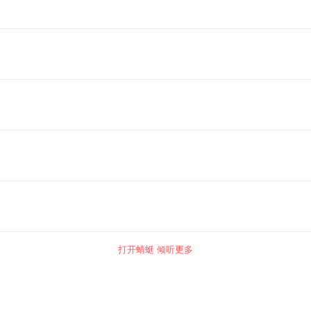
打开蜻蜓 倾听更多