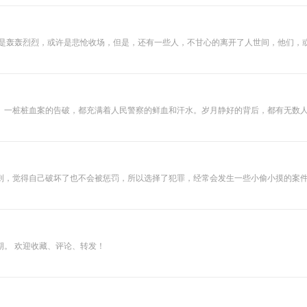
悬疑案件，不是为了让我胆怯，而是让我们敬畏生命，仰望生命，珍惜生命，珍惜当下。 希望各位听众，听后有所感悟，有所升华，对生命有所新
。一桩桩血案的告破，都充满着人民警察的鲜血和汗水。岁月静好的背后，都有无数
则，觉得自己破坏了也不会被惩罚，所以选择了犯罪，经常会发生一些小偷小摸的案
有些网友们或许有所耳闻，今天，就由主播沫儿，为大家讲述传说中的新中国十大悍
期。 欢迎收藏、评论、转发！