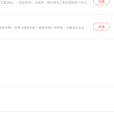
收藏
里，我们将深入那些震惊世人的大
心理博弈，每一个细节都不放过。 我们会一起回到案
充满刺激与惊喜的音频之旅 ，一起揭开那些被时间尘封的大案谜
收藏
。 比小说更精彩，比电影更复杂。 看中国神探如何抽丝剥茧，破获