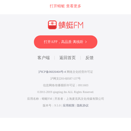
打开蜻蜓 查看更多
打开APP，高品质·离线听
客户端
返回首页
反馈
沪ICP备06026464号-4
网络文化经营许可证
沪网文[2014]0587-137号
信息网络传播视听许可证：0911603
©2011-2019 qingting.fm ALL Rights Reserved.
应用名称：蜻蜓FM | 开发者：上海麦克风文化传媒有限公司
版本号：9.5.0 |
应用权限
|
隐私协议