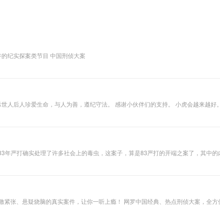
午夜拍案惊奇 记录那些发生在中国的大案要案 敬请收听 由超哥播讲的纪实探案类节目 中国刑侦大案
示世人后人珍爱生命，与人为善，遵纪守法。 感谢小伙伴们的支持。 小虎会越来越好
83年严打确实处理了许多社会上的毒虫，这案子，算是83严打的开端之案了，其中
事炸子鸡只想告诉各位听众，和猪当队友，着实挺上头。