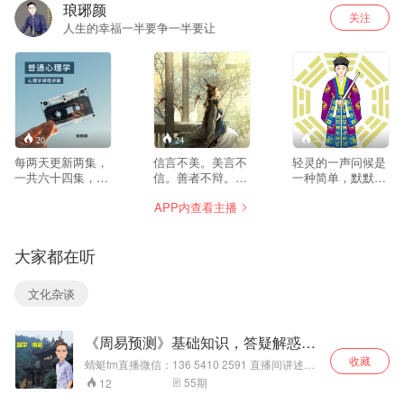
琅琊颜
关注
人生的幸福一半要争一半要让
20
24
--
每两天更新两集，
信言不美。美言不
轻灵的一声问候是
一共六十四集，欢
信。善者不辩。辩
一种简单，默默的
迎喜欢心理学，普
者不善。知者不
伸手相牵也是一种
APP内查看主播
通心理学的人收
博。博者不知。
简单;转身的一回眸
听。
是一种简单，温馨
的一句话也是一种
大家都在听
简单;温馨如故的家
是一种简单，默默
无语的凝望也是一
文化杂谈
种简单;冷寒中的一
件薄衣是一种简
单，燥热时的一杯
《周易预测》基础知识，答疑解惑，
凉水也是一种简单;
为您排忧解难，，，
相逢的开口一笑是
收藏
蜻蜓fm直播微信：136 5410 2591 直播间讲述
一种简单，岁月的
《周易预测》基础知识，经典事例，答疑解惑，
55
期
12
长相厮守也是一种
为您排忧解难，，，