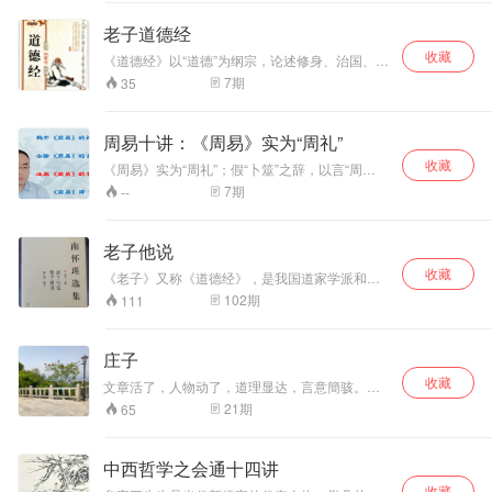
简单;岁月里的相随
是一种简单，光阴
老子道德经
中的等待也是一种
收藏
简单……
《道德经》以“道德”为纲宗，论述修身、治国、用
兵、养生之道，而多以政治为旨归，乃所谓“内圣
7
期
35
外王”之学，文意深奥，包涵广博，被誉为万经之
王。
周易十讲：《周易》实为“周礼”
收藏
《周易》实为“周礼”；假“卜筮”之辞，以言“周
礼”。 1、 “卜筮”与“礼乐”的目的相同，都为趋吉
7
期
--
避凶，行事顺利。 2、“礼”有统一的标准，能弥合
不同派宗以及同宗派之间解读的分歧；能有效的
统一不同版本《周易》之间的字、词、辞之间的
老子他说
不同。 3、以“礼”解之通俗易懂，可读、易读、易
收藏
懂。 总之，“礼”才是《周易·易经》所要言的“本
《老子》又称《道德经》，是我国道家学派和道
义”、“原意”。
教最著名的一部经典。他综罗百代，广博精微，
102
期
111
短短的五千文，以“道”为核心，建构了上至帝王御
世，下至隐世修身，蕴涵无比丰富的哲理体系。
本书是著名学者南怀瑾先生关于《老子》的讲
庄子
记。作者以深厚的文史功底，敏锐的社会洞察
收藏
力，对《老子》的内涵做了充分的阐解、辩正和
文章活了，人物动了，道理显达，言意簡骇。在
引述。具有深入浅出、明白通畅的特点。
巨人的肩膀上站着在前人的脚印上前进，与心灵
21
期
65
中碰撞，从思考中漫步。
中西哲学之会通十四讲
收藏