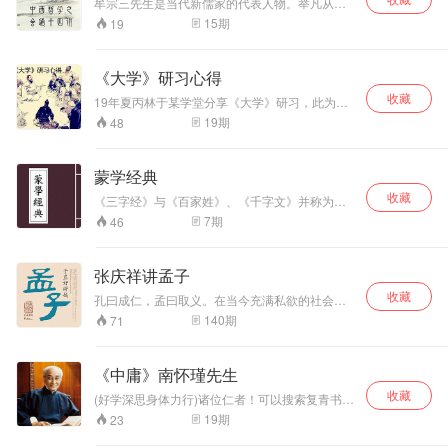
牟宗三先生是当代新儒家的代表人物。举凡从古
希腊哲学到西方近现代哲学，牟先生皆有论涉与
15
期
19
深见，无不具专业水平。而与中国哲学相会通，
则是其哲学工作旨趣之一，牟宗三哲学思想体系
正是其会通中西哲学的硕果。本书是牟先生消化
《大学》研习心得
西方哲学的结晶，它直接展述了牟先生对中西哲
收藏
学的会通理路，是牟先生治西方哲学史的简明读
19年夏丙林于某学堂分享《大学》研习，此为音
本。
频，祈为中国文化传播弘扬尽己之力。
19
期
48
蒙学经典
收藏
《三字经》与《百家姓》、《千字文》并称为三
大国学启蒙读物。《三字经》是中华民族珍贵的
7
期
46
文化遗产，它短小精悍、琅琅上口，千百年来，
家喻户晓。其内容涵盖了历史、天文、地理、道
德以及一些民间传说，所谓“熟读《三字经》，可
张庆祥讲孟子
知千古事”。 《百家姓》与《三字经》、《千字
收藏
文》并称为三大蒙学读物。《百家姓》成书于北
孔曰成仁，孟曰取义。在当今充满私欲的社会，
宋初年，原收集中文姓氏411个，后增补到504
重新认识和提倡“义”之德迫在眉睫！ 《孟子》洋
140
期
71
个，其中单姓444个，复姓60个。《百家姓》读
洋洒洒三万余言，针砭时弊，说尽“义”之道理，教
来顺口，易学好记。《百家姓》并不依照各姓氏
人如何在事理上明辨大小先后。所谓“养其小者为
的人口数量排序，“赵钱孙李”成为《百家姓》前四
小人，养其大者为大人”，天下皆大人，则天下自
《中庸》南怀瑾先生
姓是因为百家姓形成于宋代吴越钱塘地区，故而
平矣~ 除了教我们事理的圆满之外，《孟子》中
宋朝皇帝赵氏、吴越国国王钱氏、吴越国王钱俶
收藏
还有安顿心灵之秘诀，“我知言，我善养吾浩然之
(好学深思身体力行)诸位仁者！可以搜索复青书院
正妃孙氏以及南唐国王李氏成为百家姓前四位。
气”直指心性解脱之根本，令人拍案叫绝！
于正原。于正原先生对南师的开示点出(重点)(要
19
期
23
另有作为儿童读物的同名图书。千字文，即由一
点)及诸明朗见解。
千字组成的韵文（在隋唐之前，不押韵、不对仗