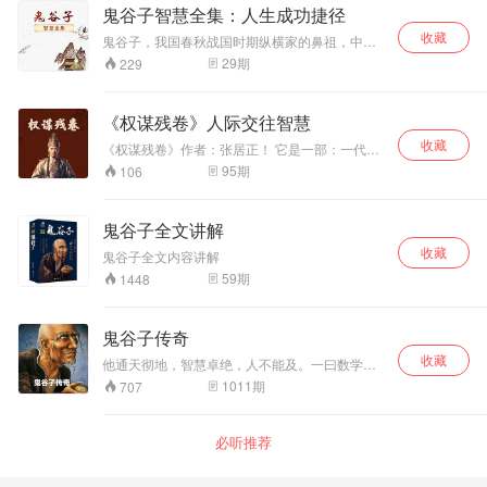
的！ 要图谋私利也可以，但一定要，明白掌握图
鬼谷子智慧全集：人生成功捷径
谋公利的诀窍！ 所谓打着图谋公利的旗号去给自
收藏
己谋利益。 如果你能做到这个境界！你就成功
鬼谷子，我国春秋战国时期纵横家的鼻祖，中国
了。厚黑学很复杂，也很灵活，想要学厚黑学，
文化史上充满神秘色彩的人物之一。《鬼谷子》
29
期
229
建议先读读道德经，战国策，孙子兵法，哦对了
又称作《捭阖策》，是中国传统兵法著述中少数
还有三国演义等等一些书籍！厚黑学是很难掌
精品中的一种，侧重于权谋策略及言谈辩论技
握，也很难运用的学问！ 有人说厚黑学很简单，
巧。本书力求讲中国民族的优秀文化继承发扬、
《权谋残卷》人际交往智慧
我不敢说人家不对！但我个人认为不是那么简单
古为今用。
的！ 欢迎订阅~~
收藏
《权谋残卷》作者：张居正！ 它是一部：一代名
相的处世绝学！ 谋权术是应用于人际关系中的一
95
期
106
些策略和手段， 如果运用得好，权谋术就是智
慧，甚至是一门艺术， 令人赏心悦目。 权谋术无
处不在，从古到今，一直起着重要的作用， 只不
鬼谷子全文讲解
过，人们对此避而不谈罢了。 在中国文化起着主
收藏
导作用的，一是儒家思想； 儒家主要讲的是道
鬼谷子全文内容讲解
义，它强调的是以仁孝治天下。 而权谋术，则为
59
期
1448
道家、法家所重用。 二是，权谋术也是一把双刃
剑，它能克敌制胜， 但是，如果你不与理想和道
义相连，那么就会给自己挖坑！ 所以我们学习，
鬼谷子传奇
必须反复多次的去学习和思考，加上运用，才能
为我们所用。 包括历史上那些政治家们，他们为
收藏
他通天彻地，智慧卓绝，人不能及。一曰数学，
什么能够多次打胜仗，就是因为他们经常深入钻
日星象纬，在其掌中，占往察来，言无不验；二
1011
期
707
研，并且把权谋术运用得炉火纯青！ 想要做一个
曰兵学，六韬三略，变化无穷，布阵行兵，鬼神
成功的领导，必看《权谋残卷》这本书！ 让你少
不测；三曰言学，广记多闻，明理审势，出辞吐
走弯路，少踩坑！
辩，万口莫当；四曰出世，修真养性，祛病延
必听推荐
年，服食导引，平地飞升。 二千多年来，兵法家
尊他为圣人，纵横家尊他为始祖，算命占卜的尊
他为祖师爷，谋略家尊他为谋圣，名家尊他为师