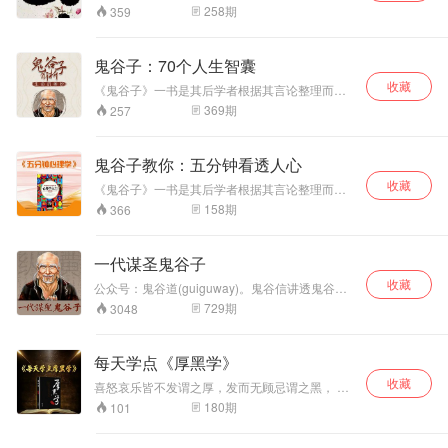
余！
博大精深的辩证法哲学书。包括《连山》《归
258
期
359
藏》《周易》三部易书，其中《连山》和《归
藏》已经失传，现存于世的只有《周易》。 《易
经》蕴涵着朴素深刻的自然法则和和谐辨证思
鬼谷子：70个人生智囊
想，是中华民族五千年智慧的结晶。 其从整体的
收藏
角度去认识和把握世界，把人与自然看做是一个
《鬼谷子》一书是其后学者根据其言论整理而成
互相感应的有机整体，即"天人合一"。 《易经》
的，这部两千多年前的谋略学巨著，是中国传统
369
期
257
长期被用作"卜筮"。"卜筮"就是对未来事态的发展
文化中的奇葩，历来被人们称为“智慧之禁果，旷
进行预测，而《易经》便是总结这些预测的规律
世之奇书”。其思想内容十分丰富，涵盖了哲学、
理论的书。 《易经》被誉为诸经之首大道之源，
政治学、军事学、心理学、社会学、文学、情报
鬼谷子教你：五分钟看透人心
是中华传统文化的总纲领。含盖万有，纲纪群
学等多种学科，是一部可以被广泛解读的著作。
伦，是中华文化的杰出代表;广大精微，包罗万
收藏
它一直为中国乃至世界军事家、政治家和外交家
《鬼谷子》一书是其后学者根据其言论整理而成
象，亦是中华文明的源头。其内容涉及哲学、政
所研究，现又成为当代商家的必备之书。它所揭
的，这部两千多年前的谋略学巨著，是中国传统
158
期
366
治、生活、文学、艺术、科学等诸多领域，是
示的智谋权术的各类表现形式，被广泛运用于内
文化中的奇葩，历来被人们称为“智慧之禁果，旷
儒、道等各家共同的经典
政，外交、战争、经贸及公关等领域，其思想深
世之奇书”。其思想内容十分丰富，涵盖了哲学、
深影响今人，享誉海内外。 如果说，儒家解决的
政治学、军事学、心理学、社会学、文学、情报
一代谋圣鬼谷子
是人与人的关系，道家解决的是人与规律的关
学等多种学科，是一部可以被广泛解读的著作。
系， 那么，鬼谷子的纵横之术就是让你建功立
收藏
它一直为中国乃至世界军事家、政治家和外交家
公众号：鬼谷道(guiguway)。鬼谷信讲透鬼谷
业、真正充满权谋策略的智慧。
所研究，现又成为当代商家的必备之书。它所揭
子，助你人生少走弯路。
729
期
3048
示的智谋权术的各类表现形式，被广泛运用于内
政，外交、战争、经贸及公关等领域，其思想深
深影响今人，享誉海内外。 如果说，儒家解决的
每天学点《厚黑学》
是人与人的关系，道家解决的是人与规律的关
系， 那么，鬼谷子的纵横之术就是让你建功立
收藏
喜怒哀乐皆不发谓之厚，发而无顾忌谓之黑， 请
业、真正充满权谋策略的智慧。
注意脸皮厚和心黑都要图谋公利，不能图谋私
180
期
101
利！否则越厚黑越失败。但有人问了如果不图谋
私利，我学厚黑还有什么意思？ 其实这是很灵活