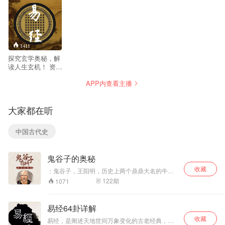
行的奥秘。
1411
探究玄学奥秘，解
读人生玄机！ 资深
风水学老师用最通
APP内查看主播
俗的话语带你一起
走进易学风水世
界。 听众朋友大家
大家都在听
好，我是一个传统
文化国学爱好者，
多年研究儒家，道
中国古代史
家，风水周易知
识，能在这里和大
家相遇，相信是冥
鬼谷子的奥秘
冥之中的一种缘
分，一切相遇相
收藏
：鬼谷子，王阳明，历史上两个鼎鼎大名的牛
识，都是人世间最
人，一个擅长玩阴谋，一个擅长玩阳谋。我们想
122
期
1071
好的缘分。欢迎结
在社会上立足，成大事，就必须两手都要抓，两
缘 再接下来的日子
手都要硬！仅仅靠阴谋，难成大业，仅仅靠阳
里会带大家一起走
谋，难以应付身边的小人。本节目就是结合鬼谷
易经64卦详解
子和王阳明二者的思想精华，帮助大家更好的获
进神奇的易学世
收藏
得处世智慧，让您在社会上左右逢源，游刃有
界！感恩结缘！
易经，是阐述天地世间万象变化的古老经典，是