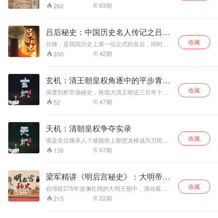
还逐章对相应的经
口地道老北京话，保证您听着过瘾
走向劳务市场，最
63
期
262
典思想进行了活学
终重拾手艺；年轻
活用。阅读《道德
一代的刘天光与孙
经全集》，能更深
小雨在书信往来中
吕后秘史：中国历史名人传记之吕雉
刻地认识《道德
互勉，在时代变局
传
收藏
吕雉，是我国历史上第一位正式的皇后，同时她
经》中所蕴涵的思
中追寻求学与成长
也是秦始皇建立皇帝制度以来，女性临朝称制的
想，《道德经全
的出路。老槐树、
42
期
350
第一人，且看大汉皇后吕雉是如何从一个贤良淑
集》更是现代人修
厂区烟囱、公共水
德的小女人演变成一位杀伐果断的政治家的！ 说
身处世的必备宝
房等场景串联起日
到我国古代的女性政治家，大家第一印象一定是
典。
常烟火，邻里间的
玄机：清王朝皇权角逐中的平步青云
唯一的女皇帝武则天，但是殊不知在武则天之前
互帮互助、夫妻间
者
收藏
的 1000 多年前，就有一位权力已经盖过了武则
深度剖析官场秘史，再现大清王朝近三百年十二
的相濡以沫、两代
天的女政治家，这位就是西汉开国皇帝刘邦的皇
位高官的发迹历程。权力是最富魔性的东西！清
47
期
52
人间的理解与碰
后吕雉，为人有谋略而性坚忍，对巩固汉朝统一
王朝官场上的为官者，与历代王朝为官者一样，
撞，交织成一幅充
政权起了重要作用。 实事求是地说，在她执掌大
为了攀登权力的阶梯，实现一人之下万人之上的
满温度的时代画
权时期，尚能推行“休养生息”的政策，使汉皇朝的
权坛梦想，各施绝技，跨越千坎万坷，历尽千难
天机：清朝皇权争夺实录
卷，既记录了国企
政治、经济和文化均得以稳步发展，为后来的文
万险。他们大多平民出身，书生起步，却以过人
改革的阵痛，也彰
景之治奠定了政治和物质的基础。然而她为了以
收藏
之处，赢得上司青睐，官运亨通，平步青云，成
谁是皇位继承人？谁能坐上那把龙椅成为万民景
显了普通人在命运
吕氏取代刘氏不择手段地篡权窃国、擅权自恣、
为位高权重的当朝红人。他们工于心计，精于谋
仰的皇帝，这是天下最有魅力的悬念。拨开历史
67
期
136
转折中不屈的生命
凶残诡诈、结党营私的政治品行，却使她无可争
划，为官之奇、为道之深，听来令人震惊、瞠目
迷雾，揭秘大清王朝近三百年一位大汗、十一位
议地站到了我国古代阴谋家的行列。
力。
结舌。成功者背后究竟有着怎样的玄妙奥秘？是
皇帝在皇权交接过程中最富玄机的内幕。孤家寡
借鉴，是批判，还是回味一笑、云淡风轻？且听
人，身在明处；而众多政敌遍布朝野，躲在暗
梁军精讲《明后宫秘史》：大明帝后
《玄机:清王朝皇权争夺中的平步青云者》，作
处。为了争夺至高无上的统治权，为了干掉磨刀
者：高冕。
全传
收藏
霍霍的政敌，老蜘蛛精们总是精心运筹、巧织罗
在绵延276年波澜壮阔的大明王朝中，涌动着一
网，对政敌进行无情猎杀！父子兄弟相残、叔侄
幅波云诡谲的宫廷秘史。这是一部由阴谋、政
22
期
215
后妃倾轧、臣属家人遭殃，阴谋与智慧、亲情与
治、爱情交织而成的隐秘历史，千百位佳人身不
利欲、悬念与诡谲，一个个惨烈的权力争夺事
由己跌入其中的阴谋磁场，在巍巍后宫内扭曲了
件，听来令人唏嘘深思，拍案叹息！这是一场残