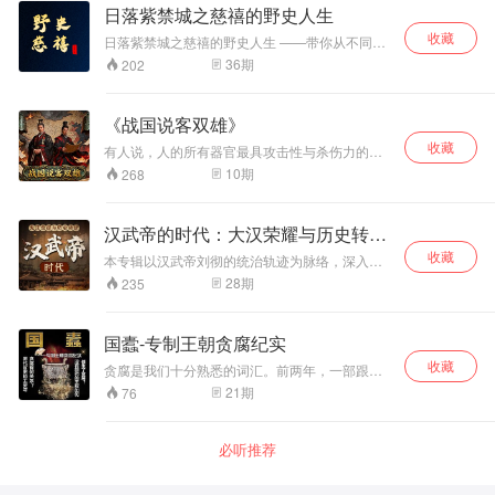
心灵，在勾心斗角和阴谋算计中耗尽一生。出身
日落紫禁城之慈禧的野史人生
酷的游戏，只能有一个赢家。帝王权术、官垄名
低微的宫女如何登上后位？千年一见的帝后深情
门、家族利益，激起无数刀光剑影、腥风血雨，
收藏
结局究竟如何？宫女们为何舍命勒死帝王？半老
日落紫禁城之慈禧的野史人生 ——带你从不同的
皇位背后充满沉重的血色故事！这十一位皇帝到
徐娘如何邀得皇帝终生宠爱？作家梁军，精心研
角度认识一位“另类”清朝太后 这是一部关于慈禧
36
期
202
底有着怎样的魅力，能让身边这些权贵一个个铁
读明史、从浩瀚的史料中拨开尘封，为您讲述明
的音频课程，我们选用36个慈禧不为人知的野史
血忠心，不惜冒着杀头之罪也要拥戴他坐上皇帝
朝后宫争斗的权谋诡计。君不见，芙蓉帐下深宫
秘闻。历史解密坊将一人分饰多角，生动演绎不
宝座？！且听《天机：清朝皇权争夺实录》，作
泪，权力之巅血染尘。
同场景，让你了解到慈禧背后隐藏的秘密，如：
《战国说客双雄》
者:高冕
慈禧在金銮殿上议事，太监在她的眼前赚外快 ？
收藏
慈禧去世要用青玉做棺床，为何天公不作美？慈
有人说，人的所有器官最具攻击性与杀伤力的，
禧太去世后，竟创造五个大清第一……
不是尖牙利爪、不是拳脚而是舌头；世界上最让
10
期
268
人提心吊胆的不是刀剑、不是枪弹也是舌头。被
称为中国纵横家鼻祖的张仪，就是一位将口舌之
功发挥得淋漓尽致、无以复加的说客。从公元前
汉武帝的时代：大汉荣耀与历史转折|
328年开始，张仪运用纵横之术游说于魏、楚、
历史
收藏
韩等国之间，利用各个诸侯国之间的矛盾，或为
本专辑以汉武帝刘彻的统治轨迹为脉络，深入探
秦国拉拢使其归附于秦国，或拆散其连盟使其力
寻中国封建盛世在辉煌与变革之际所发生的诸
28
期
235
量削弱。在整个秦惠王时期，他不仅使秦国在外
事。汉武帝当政的五十载岁月，宛如一座巍峨的
交上连连取得胜利，而且帮助秦国开拓了疆土，
桥梁，连接着大汉的初兴与鼎盛，是中国封建王
为秦国的强大和以后统一中国立下了汗马功劳。
朝走向成熟与强大的关键转折阶段。这个时期所
国蠹-专制王朝贪腐纪实
秦惠王念张仪功劳卓著，封他为“武信君”并赐封给
遭遇的重重挑战，以及应运而生的应对智慧，如
他五座城邑。就在张仪功成名就、春风得意的时
收藏
同璀璨的星辰，不仅照亮了当时的历史天空，更
贪腐是我们十分熟悉的词汇。前两年，一部跟贪
候，一件大事的发生改变了他的人生轨迹，那
成为中国后世诸多王朝治国理政的导航灯塔，为
腐有关的影视剧《人民的名义》成为了当时最热
21
期
76
么，张仪将如何去应对命运的变故？本期节目
其提供了取之不尽的借鉴与发人深省的思考源
门的社会话题。而贪腐问题本身也是困扰中国专
中，深圳大学的姜安教授讲对此进行解读。深圳
泉，引领着后世不断探索国家治理与发展的康庄
制王朝上千年的问题。 历代皇帝为了惩治贪腐可
大学教授姜安介绍了苏秦被燕昭王派往齐国进行
大道，让历史的车轮在智慧的轨道上滚滚向前，
谓绞尽脑汁，想尽办法。严刑峻法、道德宣教、
必听推荐
谋反的过程，在苏秦的策划下，齐国出兵攻打宋
留下永不磨灭的辙印。
高薪养廉，酷吏政治、砍头流放等等、但始终效
国，最终导致齐国走到了风口浪尖之上。
果不佳。 究其问题本身，一方面出在没有限制的
皇权制度自身的上，另一方面贪腐的问题其实也