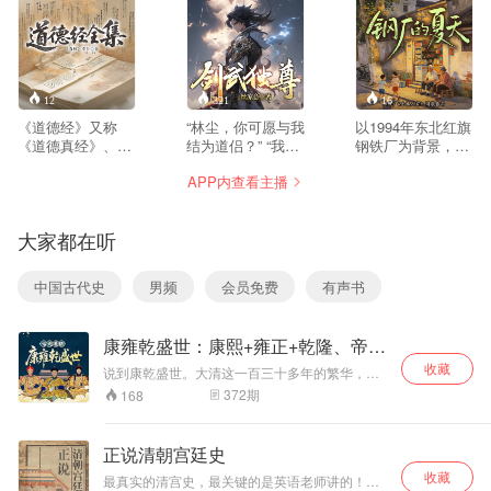
12
321
16
《道德经》又称
“林尘，你可愿与我
以1994年东北红旗
《道德真经》、
结为道侣？” “我拒
钢铁厂为背景，聚
《老子》，分《道
绝！” 少年林尘惨
焦国企改革浪潮下
APP内查看主播
经》和《德经》上
遭红颜背刺，武魂
的普通工人命运。
下两篇。分书共计
被废，机缘巧合之
八级钳工刘铁军与
八十一章，文约五
下开启神秘小塔，
家人、新邻居孙建
大家都在听
千言，涉及到哲
进入塔内世界，结
国一家的生活交
学、伦理学、政治
识绝美女帝！ 却没
织，围绕最后一批
学、军事学等诸多
想到女帝凶猛，予
福利分房、下岗分
中国古代史
男频
会员免费
有声书
学科，历来被学人
取予求，林尘被迫
流、买断工龄等时
们称为“哲理诗”。
沦为炉鼎！ 绝望之
代事件展开，勾勒
《道德经》道出了
际，林尘觉醒至尊
出转型期工人的坚
康雍乾盛世：康熙+雍正+乾隆、帝王
天地万物变化的玄
神龙武魂，收获绝
守与挣扎。故事里
传奇
机，更指出了处世
世神剑，从此逆天
有分房竞争的暗流
收藏
说到康乾盛世。大清这一百三十多年的繁华，离
的方略。《道德经
改命，剑武双修，
涌动，有下岗失业
不开康熙、雍正、乾隆三位帝王的接力打拼。他
372
期
168
全集》提供了《道
万界独尊！一剑在
的迷茫无助，也有
们一个是在位最久的守成开拓者，一个是九子夺
德经》的原著实
手，任你漫天仙
创业谋生的坚韧拼
嫡的铁血胜利者，一个是见证盛世从巅峰跌落的
录，对原文进行了
争议帝王。三位帝王各有千秋，各有传奇，到底
魔，我自一剑斩
搏——刘淑英摆摊
正说清朝宫廷史
谁的功绩更胜一筹？接下来跟随珺月一一为您解
经典解读，并进行
之！
开店成为“万元
收藏
析~
了说文释文，最后
户”，刘铁军从车间
最真实的清宫史，最关键的是英语老师讲的！一