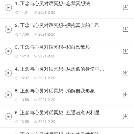
1. 正念与心灵对话冥想--忘我冥想法
14:01
2021-2-20
2. 正念与心灵对话冥想--拥抱真实的自己
17:06
2021-2-20
3. 正念与心灵对话冥想--和自己散步
14:13
2021-2-20
4. 正念与心灵对话冥想--从虚假的身份中撤离
15:37
2021-2-20
5. 正念与心灵对话冥想--消解自我形象
13:58
2021-2-20
6. 正念与心灵对话冥想--互通潜意识和显意识
13:58
2021-2-20