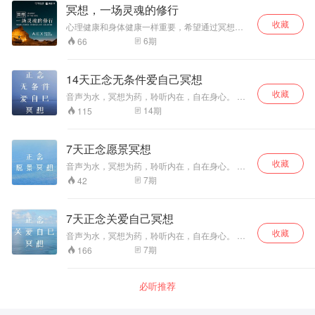
冥想，一场灵魂的修行
收藏
心理健康和身体健康一样重要，希望通过冥想，
帮助我们排除一切外部的杂念，回归最原始的内
6
期
66
心世界，改善我们的心理亚健康。
14天正念无条件爱自己冥想
收藏
音声为水，冥想为药，聆听内在，自在身心。 将
正念冥想带入生活，让正念冥想成为一种生活方
14
期
115
式。 遇见更好的自己。
7天正念愿景冥想
收藏
音声为水，冥想为药，聆听内在，自在身心。 将
正念冥想带入生活，让正念冥想成为一种生活方
7
期
42
式。 遇见更好的自己。
7天正念关爱自己冥想
收藏
音声为水，冥想为药，聆听内在，自在身心。 将
正念冥想带入生活，让正念冥想成为一种生活方
7
期
166
式。 遇见更好的自己。
必听推荐