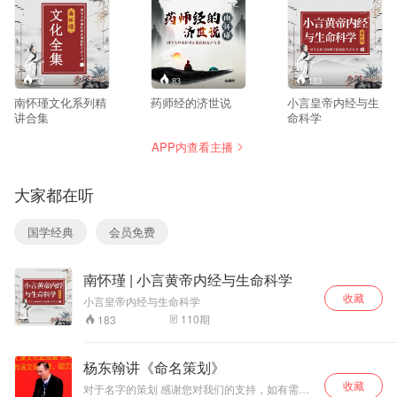
52
83
183
南怀瑾文化系列精
药师经的济世说
小言皇帝内经与生
讲合集
命科学
APP内查看主播
大家都在听
国学经典
会员免费
南怀瑾 | 小言黄帝内经与生命科学
收藏
小言皇帝内经与生命科学
110
期
183
杨东翰讲《命名策划》
收藏
对于名字的策划 感谢您对我们的支持，如有需要