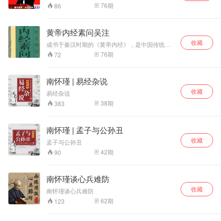
可以与我们联系；微信17151097444
76
期
86
黄帝内经素问吴注
收藏
成书于秦汉时期的《黄帝内经》，是中国传统医
学的渊源，几千年来它在防病治病、保健养生方
76
期
72
面，为中华民族的繁衍昌盛，做出了卓越的贡献;
它那博大精深的内涵，丰富辩证的哲理，培育出
一代代著名的医学大师。故本套选刊从历代《素
南怀瑾 | 易经杂说
问》注释家中，挑选出最有影响、最有代表、最
收藏
有权威的专著，给今天的研究者导航引路，指迷
易经杂说
破疑
38
期
383
南怀瑾 | 孟子与公孙丑
收藏
孟子与公孙丑
42
期
90
南怀瑾谈心兵难防
收藏
南怀瑾谈心兵难防
62
期
123