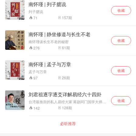
南怀瑾 | 列子臆说
收藏
列子臆说
157
期
71
南怀瑾 | 静坐修道与长生不老
收藏
南怀瑾谈长生不老的秘密
61
期
276
南怀瑾 | 孟子与万章
收藏
孟子与万章
26
期
97
刘君祖逐字逐爻详解易经六十四卦
收藏
台湾最推崇的私人易经大家 蒋勋同门国学大师，
带你细品易经的现世智慧 零基础一样可以入门的
128
期
142
扎实课程 《易经》其实是亲切宽厚的老朋友，充
满智慧的老师。它的最大价值恰恰是让人走出困
惑迷茫，超越凶吉启示给人安身立命之道。 全辑
必听推荐
128期，刘君祖为你逐一解码六十四卦。