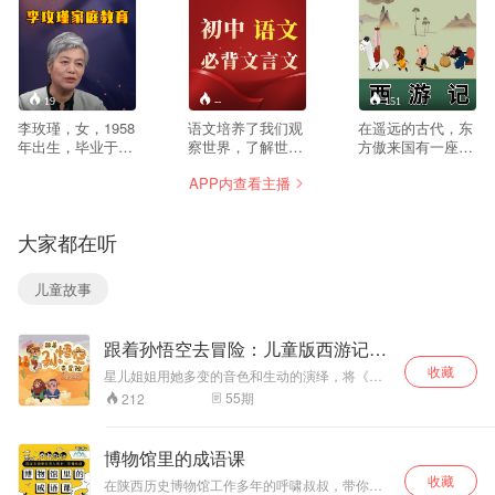
19
--
151
李玫瑾，女，1958
语文培养了我们观
在遥远的古代，东
年出生，毕业于中
察世界，了解世界
方傲来国有一座花
国人民大学，现为
的能力，在我们的
果山，山上有一块
APP内查看主播
中国人民公安大学
语文课本中无论是
仙石吸收日月精
教授，研究生导
祖国的大好河山，
华，内育仙胞，一
师。 长期从事犯罪
还是古今中外的名
日迸裂，产一个石
大家都在听
心理和青少年心理
人事例都让我们增
猴。这石猴同一群
问题研究，曾对许
长了知识开阔了眼
猴子在山中避暑，
多个案进行过详细
界，所以让我们好
无意之间发现了一
儿童故事
调查，由此提出预
好学习语文，不仅
股飞瀑从山顶流
防犯罪要从未成年
仅是为了考试，更
下。石猴自告奋
人教育抓起。
重要的是学会做
勇，钻入飞瀑，发
跟着孙悟空去冒险：儿童版西游记奇
1977年就读于中国
人！ 语文朗读、记
现里面竟然是一个
幻之旅
人民大学哲学系，
忆强化、随时收
宽敞、幽静的石
收藏
星儿姐姐用她多变的音色和生动的演绎，将《西
1982年1月至今在
听、随时学习，让
洞，众猴拜石猴为
游记》中的奇幻故事娓娓道来。在她的讲述中，
55
期
212
中国人民公安大学
语文时时刻刻陪伴
王，称他美猴王。
一个个鲜活的角色跃然耳畔，紧张刺激的冒险情
任教。 长期从事犯
在您的身边！
美猴王为能够长生
节与温暖感人的师徒情谊相互交融。让孩子们在
罪心理和青少年心
聆听中感受正义的力量、团队的协作以及面对困
不死，远离花果山
博物馆里的成语课
难时的勇敢与智慧。 快来一起开启这场耳朵里的
理问题研究，担任
去寻仙访道。在一
收藏
奇幻冒险，在西游世界中感受中华经典神话的无
过公安大学犯罪心
位樵夫的指引下他
在陕西历史博物馆工作多年的呼啸叔叔，带你听