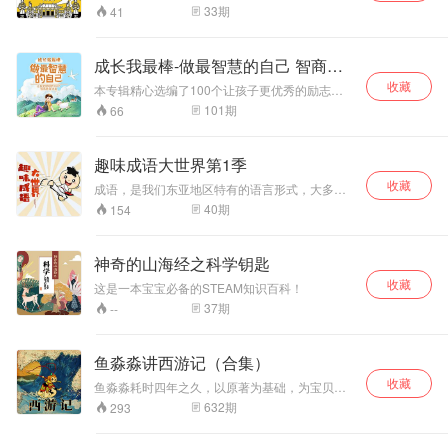
穷魅力
理学学科带头人，
成语故事，学历史文物。 积累大语文写作素材，
来到灵台方寸山，
33
期
41
提升传统文化修养，感受中国文化的魅力。成语
后晋升为专业技术
须菩提祖师收他为
是语言的艺术，是从古至今生活智慧的结晶；文
二级警监。 主要研
徒弟，赐名孙悟
物是千年流传的老物件儿，它们见证着历史的过
究领域犯罪心理
空。须菩提祖师认
成长我最棒-做最智慧的自己 智商教
往；通过历史学成语， 从生活出发，用故事承载
学；犯罪心理画
为他有灵性教授悟
育
收藏
知识，用国宝级文物引导孩子运用成语，孩子的
本专辑精心选编了100个让孩子更优秀的励志成
像；公安社会心理
空七十二种变化和
思想有了落脚点，所能得到的不再只是简单的成
长小故事，通过“一句话点拨+故事+感悟”的形
调查研究；未成年
一个 跟 头可以翻
101
期
66
语，还有它们背后复活的2000年趣味历史。
式，告诉孩子如何面对冷落，面对忽视，面对欺
人犯罪心理及预
十万八千里的筋斗
负，面对拒绝，面对误解，面对批评，帮助孩子
防；有组织犯罪问
云。功夫学成，孙
消除内心的负面情绪。让孩子从故事中汲取成长
题等。 研究特长：
悟空回到了花果
趣味成语大世界第1季
的力量，学会自信，学会乐观，学会勇敢，学会
犯罪心理分析及画
山。为操练群猴，
收藏
坚持，强大自己的内心，做一个更优秀的人。
成语，是我们东亚地区特有的语言形式，大多数
像研究；未成年人
悟空使起法术，将
是由四个字组成的。它是一个固定的短语，常常
40
期
154
犯罪心理预防研
傲来国的兵器摄上
是从古代寓言，神话故事，历史典故中总结和衍
究；公安社会心理
了花果山，山中的
化出来的，往往带有哲学和教育意义。成语，是
调查研究；有组织
妖、兽全拜在了悟
汉文化的一大特色，不仅存在于汉语中，日本
神奇的山海经之科学钥匙
犯罪问题等。 中国
空足下。后来，悟
语，朝鲜语，越南语中也是有成语的。 成语成
青少年犯罪研究会
空入东海龙宫借
收藏
语，众人皆说，成之于语---就是说，成语是从人
这是一本宝宝必备的STEAM知识百科！
副会长；中国心理
宝，讨得了定海神
民说话的语言环境中总结出来的。结构紧密，简
37
期
--
学会法制心理学专
针做兵器，即重达
练，并且常常带有感情色彩，或者是褒义或者是
业委员会委员；中
一万三千五百斤的
贬义，当然，也有一些中性的成语。听到这里，
国社会心理学会常
如意金箍棒。不
是不是觉得很好奇，很有意思呀？小朋友们，跟
鱼淼淼讲西游记（合集）
务理事；北京市未
久，他又大闹地
我一起去趣味成语大世界看看吧，有很多有趣的
成年人法学研究会
成语故事在等待着你们呢！
府，在生死簿上涂
收藏
鱼淼淼耗时四年之久，以原著为基础，为宝贝们
常务理事等。
掉了所有猴子的名
讲述整本《西游记》！ 故事从孙悟空的出生说
632
期
293
字。东海龙王和阎
起，再到金蝉转世、水陆大会引出西天取经；一
王表奏玉帝，请伏
直到师徒齐心降魔除怪，直至到达西天取得真经