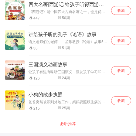
妖猴。 预知后事如
为止！ 喜欢《西游记》的宝贝们可不要错过哦~
四大名著|西游记 给孩子听得西游故
何，敬请期待.......
事
收藏
《西游记》是中国四大古典名著之一，也是优秀
的章回体神话小说。它以神奇的笔墨，讲述了孙
50
期
447
悟空护送唐僧西天取经的曲折经历，表现了惩恶
扬善的古老主题。 《西游记》是我国文学史上
首部浪漫主义长篇神魔小说，主要写孙悟空、猪
讲给孩子听的孔子《论语》故事
八戒、沙僧三人保护唐僧西行取经的故事。 师徒
收藏
们行程十万八千里，历经九九八十一难，一路降
语文老师们的老师——孟琢教授《论语》故事50
妖除魔，最后终于到达西天，取得真经。书中运
讲
51
期
36
用奇特大胆的想象，描绘了一个色彩缤纷、神奇
瑰丽的幻想世界，创造了一系列曲折纷呈、妙趣
横生的神话故事，并在奇幻世界中折射出世态人
三国演义动画故事
情和世俗情怀，表现了鲜活的人间智慧，在奇幻
中透出浓郁的生活气息。
收藏
让孩子有滋有味听三国演义，激发孩子学习和探
索传统文化的兴趣，提高语言水平和文学底蕴！
24
期
126
小狗的散步执照
收藏
爸爸突然被派到外地工作，妈妈要照顾生病的爷
爷，香织和弟弟健太养狗的计划落空了。 在公园
25
期
215
里，香织捡到一张“小狗的散步*”。因为这张“散步
*”，她在新学校被同学当成骗子，只有“坏学生”阿
哲相信她。为了化解同学们的误解，香织和阿
必听推荐
哲、健太当起了遛狗实习生……经过不懈努力，
香织获得了真正的“小狗的散步*”，而阿哲在帮助
香织的过程中，也不知不觉在成长…… 日本著名