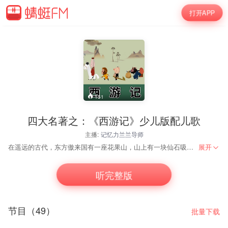
打开APP
151
四大名著之：《西游记》少儿版配儿歌
主播:
记忆力兰兰导师
在遥远的古代，东方傲来国有一座花果山，山上有一块仙石吸收日月精华，内育仙胞，一日迸裂，产一个石猴。这石猴同一群猴子在山中避暑，无意之间发现了一股飞瀑从山顶流下。石猴自告奋勇，钻入飞瀑，发现里面竟然是一个宽敞、幽静的石洞，众猴拜石猴为王，称他美猴王。 美猴王为能够长生不死，远离花果山去寻仙访道。在一位樵夫的指引下他来到灵台方寸山，须菩提祖师收他为徒弟，赐名孙悟空。须菩提祖师认为他有灵性教授悟空七十二种变化和一个 跟 头可以翻十万八千里的筋斗云。功夫学成，孙悟空回到了花果山。为操练群猴，悟空使起法术，将傲来国的兵器摄上了花果山，山中的妖、兽全拜在了悟空足下。后来，悟空入东海龙宫借宝，讨得了定海神针做兵器，即重达一万三千五百斤的如意金箍棒。不久，他又大闹地府，在生死簿上涂掉了所有猴子的名字。东海龙王和阎王表奏玉帝，请伏妖猴。 预知后事如何，敬请期待.......
展开
听完整版
节目（49）
批量下载