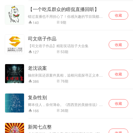
【一个吃瓜群众的瞎侃直播回听】
收藏
错过直播也不用担心了！你感兴趣的节目我都帮
你收集起来了！直播时间周一到周三，还有周六
9
期
140
周天哟！欢迎前来调戏！
司文痞子作品
收藏
【司文痞子作品】精彩笑话段子大合集
53
期
127
老沈说案
收藏
抽丝剥茧还原案件真相，追根问底探寻正义本
源。
76
期
386
复杂性别
收藏
卿本佳人，奈何薄命。《西西里的美丽传说》里
男人把堕落的原因都归结于女主的美丽，却没有
36
期
166
人知道多少男人打着正义的旗帜逼近女人。——
女人不舒服的社会，是所有人都不舒服的社会。
新闻七点整
收藏