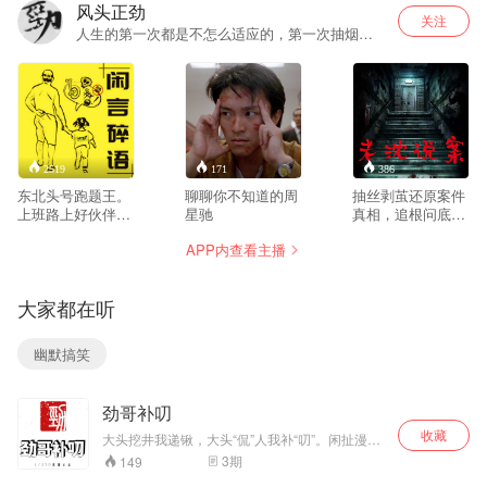
风头正劲
关注
人生的第一次都是不怎么适应的，第一次抽烟，
第一次喝酒，包括第一次……听我的音频，坚持
收听，你会爱上我的
2519
171
386
东北头号跑题王。
聊聊你不知道的周
抽丝剥茧还原案件
上班路上好伙伴，
星驰
真相，追根问底探
睡前催眠小助手！
寻正义本源。
APP内查看主播
大家都在听
幽默搞笑
劲哥补叨
收藏
大头挖井我递锹，大头“侃”人我补“叨”。闲扯漫
唠，说点儿大头侃剩下的，大家不知道的名人轶
3
期
149
事。啥也不图，就图个乐儿。