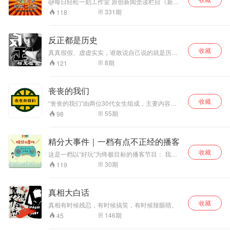
@每日轻松一刻工作室 原创新闻歪读栏目《新闻
七点整》，网易新闻客户端轻松一刻频道首播，
331
期
118
微信公众号“网易每日轻松一刻”，欢迎广播电台加
盟，合作推出各地方言版！
反正都是历史
收藏
真真假假、虚虚实实，谁敢说自己说的就是历史
的真相，史籍只记录故事，历史的真相都隐藏在
8
期
121
人性里！管它真假对错，反正都是历史！！
丧丧的我们
收藏
“丧丧的我们”由两位30代女生组成，主要内容涵
盖读书、观影、社会热点事件的讨论，希望借助
55
期
98
这个节目去记录30代的所思所想
精分大事件｜一档有点不正经的播客
收藏
这是一档以“好玩”为终极目标的播客节目： 我们
会邀请到不同领域的朋友，分享Ta们的精彩生
30
期
119
活； 也会用声音带你去环游世界，感受别样的风
土人情； 我们会讲八卦，也会聊感情。 在搞笑之
余，我们也会偷偷的走个心。 我们不在乎表达方
真相大白话
式够不够专业，内容有没有深度。 我们只想做一
收藏
档“好玩的播客节目”。 如果你喜欢我们的节目，
真相有时候残忍，有时候搞笑，有时候辣眼睛。
还请帮忙订阅、分享。 对我们有任何建议或是吐
146
期
45
槽，都可以给我们留言。（有夸赞更好，hhh）
希望能遇见更多和我们一样“贪玩”的小伙伴。