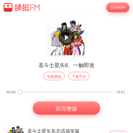
打开APP
圣斗士星矢6、一触即发
倍速播放
下载节目
00:00
13:01
听完整版
圣斗士星矢东北话搞笑版