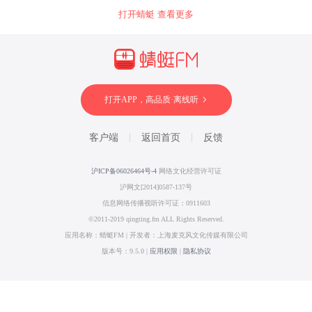
打开蜻蜓 查看更多
打开APP，高品质·离线听
客户端
返回首页
反馈
沪ICP备06026464号-4
网络文化经营许可证
沪网文[2014]0587-137号
信息网络传播视听许可证：0911603
©2011-2019 qingting.fm ALL Rights Reserved.
应用名称：蜻蜓FM | 开发者：上海麦克风文化传媒有限公司
版本号：9.5.0 |
应用权限
|
隐私协议