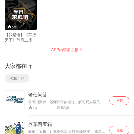
一个/自己明白了才说给你听
203
【我是谁】《车行
天下》节目主播，
操着播音腔的知识
APP内查看主播
分享者 【能给用户
带来什么】实用、
真实、易懂的用车
大家都在听
干货 【价值观】车
界乱相太多，真相
只有一个/自己明白
汽车百科
了才说给你听。
老任问答
收藏
最懂消费者，最懂汽车的老任，解答观众最关心
的问题！
52
期
14
养车百宝箱
收藏
养车百宝箱，让车更健康 玩转驾驶绝技， 刷新保