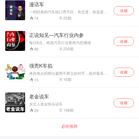
漫话车
收藏
一档经典的汽车脱口秀节目，有态度、有温度、
有角度。用观察家的眼光关注车坛热点新闻事
25
期
74
件，用独特视角解读当前热门车型，不要人云亦
云，拒绝千篇一律！
正说知见—汽车行业内参
收藏
每日8点，精选汽车行业要闻为您播报
230
期
96
强秃K车掐
收藏
来自电台的两位最势不两立的对手，面对最具争
议的话题，开始长达一个小时撕扯。而声音那头
16
期
13
的你，将能决定他们二人的输赢与话题的生死，
你的言论，也可能成为他们的有力证明，并为你
自己赢得奖赏。《强秃K车掐》，秃子与强夫，汽
老金说车
车与你我，对与错，你来定夺。
收藏
东北人老金快乐说车
188
期
29
必听推荐