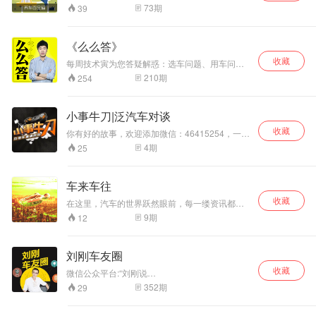
养秘密， 发现护车定律。 极端天气应急攻略; 复
73
期
39
杂路况驾驶技巧； 汽车硬件大科普； 行车知识全
包； 你想要的，这里全都要。 养车百宝箱，让车
更健康。
《么么答》
收藏
每周技术寅为您答疑解惑：选车问题、用车问
题、玩车问题……
210
期
254
小事牛刀|泛汽车对谈
收藏
你有好的故事，欢迎添加微信：46415254，一起
聊聊。主播新浪微博：百车全说三刀
4
期
25
车来车往
收藏
在这里，汽车的世界跃然眼前，每一缕资讯都散
发着新鲜油墨的香气。专业的笔触，如同匠人雕
9
期
12
琢，将汽车评测细细剖析，展现其内在的魅力与
灵魂。而那些好玩的汽车活动，则如同星辰点缀
夜空，为这趟旅程增添无限乐趣与惊喜。不必四
刘刚车友圈
处寻觅，你所渴望的新鲜汽车资讯、深度专业评
收藏
测、趣味盎然的活动，皆汇聚于此，宛如一场盛
微信公众平台:“刘刚说
大的汽车盛宴，只待你来，共赴这场速度与激情
车”（fmliugangshuoche），欢迎关注。吉林省
352
期
29
的邀约。在这里，每一刻都是探索的开始，每一
内广播汽车直播节目主持人，刘刚，节目中为您
次点击都是新知的启航！
选车，用车，养车，修车，与您解惑答疑。