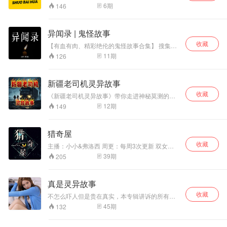
秀、灵异、访谈、案件等类型的杂烩陪伴型播
6
期
146
客。如果您喜欢我们的节目欢迎大家投稿自己的
身边好玩的事、或者想让我们讲的案件、或者是
灵异故事，我们都欢迎大家踊跃投稿。 邮箱地
异闻录 | 鬼怪故事
址：KKshuobaihua@163.com
收藏
【有血有肉、精彩绝伦的鬼怪故事合集】 搜集原
汁原味的传奇故事和志怪故事，进行合理化编写
11
期
126
后进行播讲。 每天更新一集，大量故事等你来
听！ 如果你有故事，也可以联系主播，主播写了
给你播！
新疆老司机灵异故事
收藏
《新疆老司机灵异故事》带你走进神秘莫测的新
疆大地，聆听老司机们那些令人胆寒的奇遇。在
12
期
149
广袤的新疆，道路蜿蜒，风景壮美，却也隐藏着
无数不为人知的神秘角落。老司机们以亲身经
历，讲述一个个充满悬疑与惊悚的灵异故事。这
猎奇屋
里有在无人区的深夜，莫名出现的神秘光亮，仿
收藏
佛在召唤着过往的车辆；有独自行驶在沙漠公路
主播：小小&弗洛西 周更：每周3次更新 双女主
时，突然听到的诡异声响，却找不到声音的来
播带你进入神奇灵异世界，和都市传说，未解之
39
期
205
源；还有在古老的城镇边缘，遭遇的无法解释的
谜，鬼怪奇谈一起谈古论今。此番倾心之作，让
幻影，让人陷入深深的恐惧之中。每一个故事都
您领略更有深度的人心，残酷的世界，奇妙的物
是老司机们在漫长的旅途中积累的神秘体验，充
语，反转的结局。
真是灵异故事
满了新疆独特的地域风情和文化底蕴。准备好跟
随这些故事，一起探索新疆的神秘与未知，挑战
收藏
不怎么吓人但是贵在真实，本专辑讲诉的所有事
你的胆量极限。
件都是真人真事
45
期
132