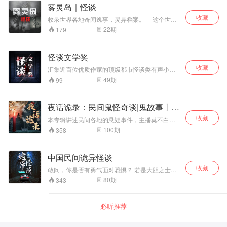
雾灵岛｜怪谈
收藏
收录世界各地奇闻逸事，灵异档案。 —这个世界
的另一种可能性，让我来告诉你答案。
22
期
179
怪谈文学奖
收藏
汇集近百位优质作家的顶级都市怪谈类有声小说
故事跌宕起伏，中短篇幅，不费时，轻松听取，
49
期
99
随意点开，即可享受精彩故事 在这里，有都市奇
闻、有离奇案件、有仙精鬼怪、有科幻星空……
「怪谈文学奖」，向全球征集精彩怪谈故事，万
夜话诡录：民间鬼怪奇谈|鬼故事丨恐
中选一，一听就上瘾，听了还想听！ 听，某个你
怖悬疑
收藏
不了解的存在，正在敲你的门！
本专辑讲述民间各地的悬疑事件，主播莫不白凭
借深厚的文字功底，用低沉深厚的声音为你娓娓
100
期
358
道来，故事情节跌宕起伏，悬念迭生。 这里有坊
间传闻，有志怪传奇，有民间异事，还有人性冷
暖……这些诡异的故事总能勾起人们的好奇心，
中国民间诡异怪谈
让人忍不住一探究竟……然而，这些故事并不是
收藏
每个人都能够承受得住的…… 一个个故事的背
敢问，你是否有勇气面对恐惧？ 若是大胆之士，
后，是人性善恶的较量，是内心深处的挣扎.....让
那就跟随主播进入这个惊悚诡异的世界！ 胆小
80
期
343
我们一同走进这些细思恐极、结局难猜的异闻怪
者，请绕行。 你是否经历过？ 空无一人的街道上
谈，去一同体验这些鬼怪奇谈，一同去思考人
背后传来若有若无的脚步声； 夜深时窗外出现像
性、拷问人心。
小孩儿哭声的猫叫； 已空置多年的楼上传来诡异
必听推荐
莫名的弹珠落地声； 学校厕所被封掉的楼层惊现
朵朵白纸花； 睡前不得不听的鬼故事，本专辑包
含了乡村、学校、医院等多种场合，多种时空惊