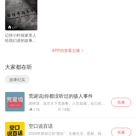
177
记得小时候家里人
给我们讲的故事
么？记得大家茶余
APP内查看主播
饭后讨论的灵异事
件么？专辑为大家
播报各种灵异小故
大家都在听
事，专门收录各种
刺激的民间邪门事
情，每个小故事都
故事纪实
精彩绝伦，听完都
浑身起鸡皮疙瘩，
后背冒凉风。
荒诞说|你都没听过的骇人事件
收藏
凌绝顶，览尽天下荒唐事。人生如戏，自己的剧
本不够精彩？那咱来瞧瞧别人的本儿～ 更新时
14
期
170
间：每周2、周4定期更新；
空口说百话
收藏
2024年新创立的“团伙”，主做生活、悬疑、脱口