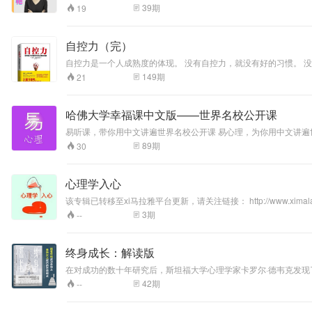
为
39
期
19
自控力（完）
自控力是一个人成熟度的体现。 没有自控力，就没有好的习惯。 没有好的习惯，就没有好的人生。 最易干成大事的是那些能掌控自己的人。 缺乏自控力却在妄谈成功，就像盲人在谈论颜色。 但是自控力是一个相对的范
畴，如果一个人时时刻刻要想控制自己，按照完美的标准来要求自
149
期
21
哈佛大学幸福课中文版——世界名校公开课
易听课，带你用中文讲遍世界名校公开课 易心理，为你用中文讲遍世界名校心理 本课程原课程为哈佛大学的幸福课：《积极心理学》 这门幸福课在哈佛大学最受欢迎的课程，23%的哈佛大学学生认为这门课改变了他们
的一生，本门课的授课导师泰本也被誉为哈佛大学最受欢迎的导师
89
期
30
心理学入心
该专辑已转移至xi马拉雅平台更新，请关注链接： http://www.ximalaya.com/6792053/album/12509698/ 身边有一些朋
忆的规律制作了这个专辑，希望对你有帮助。
3
期
--
终身成长：解读版
在对成功的数十年研究后，斯坦福大学心理学家卡罗尔·德韦克发现
介绍了两种思维模式:固定型与成长型，它们体现了应对成功与失
42
期
--
的思维模式看待问题，才能更好地达成人生和职业目标。 德韦克揭示的成功法则已被很多具有发展眼光的父母、老师、运动员和管理者应用，并在实践中得到了验证。通过了解自己的思维模式并做出改变，人们能以最简
单的方式培养对学习的热情，和在任何领域内取得成功都需要的抗