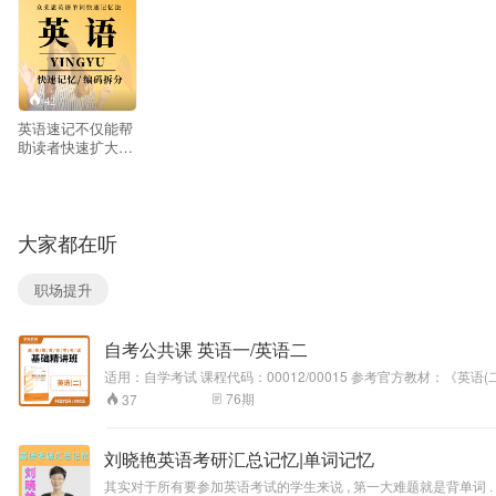
42
英语速记不仅能帮
助读者快速扩大词
汇量，最重要的是
能够自动矫正英语
发音，对参加词汇
考试，特别是参加
大家都在听
TOEFL和GRE考试
的有一定的帮助。
尤其对初学英语
职场提升
者，有很大帮助!
自考公共课 英语一/英语二
76
期
37
刘晓艳英语考研汇总记忆|单词记忆
其实对于所有要参加英语考试的学生来说 , 第一大难题就是背单词 . 因为单词似乎总是背了 就忘，好像网上人们调侃地那样：“因为单词，不会轻易悲伤，所以一切都是当初的摸样 ; 因为单词，基本不生长，尽管每天都在