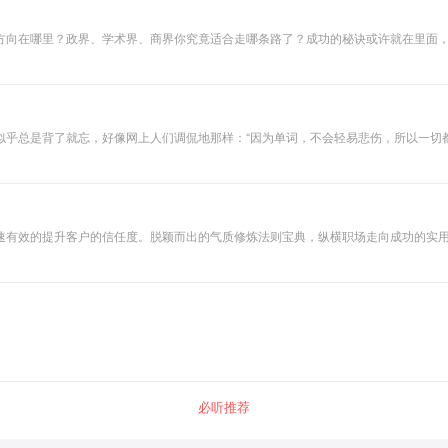
哪里？政界、学术界、商界你究竟适合走哪条路了？成功的秘诀或许就在里面，你所有的疑
似乎总是背了就忘，好像网上人们调侃地那样：“因为单词，不会轻易悲伤，所以一切
经常回去那里游荡，还是背完就忘。” 有句汉语叫:浓缩的就是精华。有句英文叫:I like it 
蕴含的三个品质。
速有效的提升客户的信任度。脱颖而出的气质修炼法则宝典，纵横职场走向成功的实
必听推荐