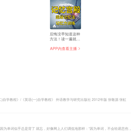
--
后悔没早知道这种
方法！读一遍就能
记住一首诗的学习
APP内查看主播
方法！高效学习
法、超级记忆力训
练、记忆宫殿、快
速记忆法! 快速记
忆法，遵循"人类
左右脑机能分担
论"，把人的左脑
的逻辑思维与右脑
的形象思维相结
合，把人的注意
力、想象力、记忆
适用：自学考试 课程代码：00012/00015 参考官方教材：《英语(二)自学教程》/《英语(一)自学教程》 外语教学与研究出版社 2012年版 张敬源 张虹
力、创造力和自信
心，转化为强大的
学习动力。