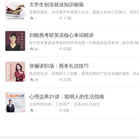
大学生创业就业知识秘籍
亲爱的朋友，当你离开学校进入社会，面临人生的三岔路口，你的方向在
学习的你
17
期
--
刘晓燕考研英语核心单词精讲
对于所有要参加考研的同学来说第一大难题就是背单词，因为单词
因为单词，怎么会不沧桑，所以我们还是辛苦的模样;因为单词，在那个地方，就算
53
期
40
而具表现力。)考研英语核心单词这套专辑正体现了上述两句话中所
张骊讲职场：商务礼仪技巧
良好的礼仪，高雅的个人形象，展现优秀的产品与卓越的服务，快
22
期
25
心理边界21讲：聪明人的生活指南
让你情绪自由、工作高产、关系轻松又稳定
8
期
--