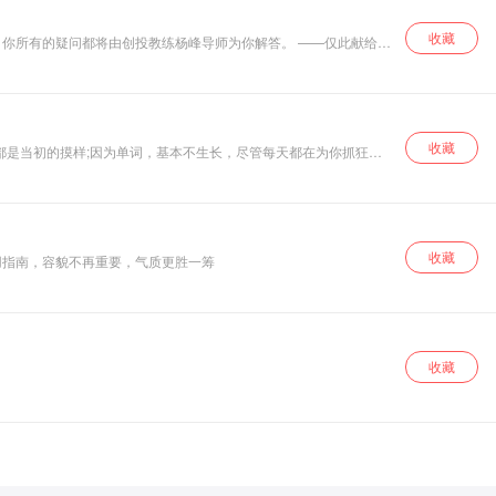
收藏
问都将由创投教练杨峰导师为你解答。 ——仅此献给来
收藏
都是当初的摸样;因为单词，基本不生长，尽管每天都在为你抓狂。
approachable and expressive. (我爱它平易近人
收藏
用指南，容貌不再重要，气质更胜一筹
收藏