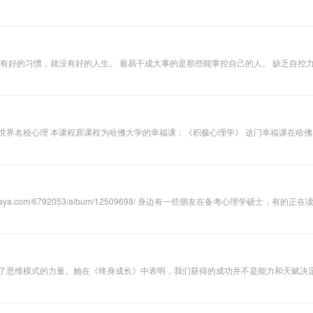
你抓狂。因为单词，怎么会不沧桑，所以我们还是 辛苦的模样 ; 因为单词，在那个地方，就算经常回去那里游荡，还是背完就忘。”
己，那么这个人个人也容易走向极端。
。
友在备考心理学硕士，有的正在读大学本科，有的已步入职场。为了提高大家的备考效率，我遵循记
了思维模式的力量。她在《终身成长》中表明，我们获得的成功并不是能力和天赋决定
败、成绩与挑战时的两种基本心态。你认为才智和努力哪个重要，能力能否通过努力改
压力