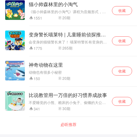
有各自奇特的个性和不可思议的能力。机器小狗
猫小帅森林里的小淘气
剧通过精彩的故事内容诠释了小恐龙们的友谊，
们和浩奇一起跨越时空的限制，在神奇的冒险旅
团队协作，勇于运用想象力的探险故事！
收藏
途上，他们一起探索世界的过去、现在和未来，
《猫小帅森林里的小淘气》课程为音频形式，本
一起获得成长、感动与友谊。
课程采用寓教于乐的方式，将儿童行为好习惯与
20
期
1551
生动有趣的故事相结合，让孩子边听故事边掌握
基本的生活技能，引导孩子轻松养成良好的生活
习惯。
变身警长喵莱特 | 儿童睡前侦探推理
故事
收藏
会变身的猫猫警长来了！ 喵莱特警长有变身的超
能力，只要拔下猫毛，就可以变成任何想要的样
265
期
1775
子！神奇动物城怪案频发：首富失踪，银行被
抢，怪兽出没…… 跟变身警长喵莱特一起观察！
分析！推理！变身！在破案过程中，了解各种人
神奇动物在这里
文社科知识！
收藏
动物也有很多小秘密
20
期
150
比说教管用一万倍的好习惯养成故事
收藏
不爱睡觉的小熊、赖床的小兔子、偷懒的大公
鸡、逞强的青蛙，这些可爱的小动物们没有养成
30
期
341
好的习惯会发生怎样的故事呢？ 让宝宝跟着故事
养成好习惯比说教管用100倍。听完这30个故
事，宝贝就能养成30个好习惯，早上起床，晚上
必听推荐
刷牙，不拖拉不发脾气的好宝宝。