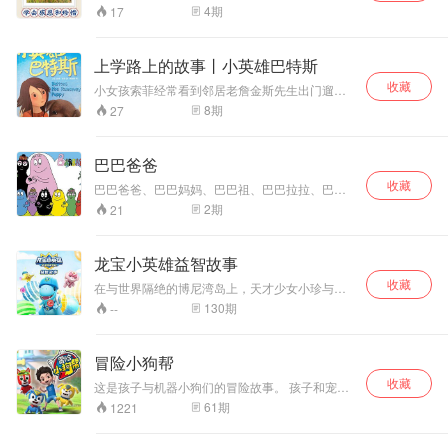
子推荐最滋养心灵的宝藏绘本。 本专辑大多为单
4
期
17
本绘本合集。 感谢你是那么优秀的父母，还来关
注我。
上学路上的故事丨小英雄巴特斯
收藏
小女孩索菲经常看到邻居老詹金斯先生出门遛狗
——一只名叫巴特斯的拉布拉多犬。索菲也想有
8
期
27
一直这样的狗狗。活泼的巴特斯非常喜爱户外运
动，它总是不停地跑着，跑来跑去，有时还独自
跑出家门。尽管它知道自己不该这样乱跑。 有一
巴巴爸爸
天，索菲看见巴特斯独自在大街上乱跑。她以为
收藏
巴特斯又偷偷跑出来啦，但这一次索菲错了。巴
巴巴爸爸、巴巴妈妈、巴巴祖、巴巴拉拉、巴巴
特斯并非是为了出门玩——家里发生了一件大
利波、巴巴伯、巴巴贝尔、巴巴布莱特、巴巴布
2
期
21
事…… 究竟是什么事呢？巴特斯究竟要怎样做才
拉伯~
能让索菲明白呢？
龙宝小英雄益智故事
收藏
在与世界隔绝的博尼湾岛上，天才少女小珍与她
的冒险家爷爷和一群恐龙们一起和睦的生活在这
130
期
--
里。恐龙们不分年代，食性，大小都在这片土地
上友好相处，这些恐龙拥有智慧，能和人类对
话。天才少女小珍考虑到恐龙们的安全和生活的
冒险小狗帮
便利，就建造了最尖端的城市“恐龙小镇”，可是在
收藏
恐龙小镇上其实还生活着另一个人，那就是坏蛋
这是孩子与机器小狗们的冒险故事。 孩子和宠物
科学家阿麦。他为了捉到恐龙，惹出了各种事
之间的羁绊是特别的……特别是当这些宠物是机
61
期
1221
端。于是这个小镇上有一支由五只不同种类的小
器宠物狗的时候。浩奇有三只神奇的机器小狗，
恐龙组成的救援队，在每次危险时刻他们都义无
它们可以变身成人形机器人。每只机器小狗都拥
反顾们挺身而出，解决了一个又一个的难关，本