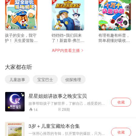
蒙”的理念，量身定制产品。
4725
8969
1218
孩子的安全，我守
铛铛铛~我们回来
有理有趣有科普，
护！ 天生爱冒险，
了！新篇章-弗兰熊
简单易懂好吸收。
好奇心爆棚 不是在
科学大挑战重磅上
欢迎来到宝宝巴士
APP内查看主播
大马路上比赛跑 就
线！每周三、五、
科普小讲堂，生活
是踩着椅子上下跳
六、日为你更新！
与自然的奥秘都在
我的孩子 怎样才能
宝宝巴士首部大型
这里哦。 《奇妙大
大家都在听
保护你，平安长
原创侦探推理故事
百科》涉及自然知
大？ 听啦咘啦哆警
《猴子警长探案
识科普、日常物品
长讲安全故事 提升
记》新篇章等你收
认知、传统民俗学
儿童故事
宝宝巴士
侦探推理
孩子安全意识 学会
听哦~ 这次，又有
习等多个方面，打
保护自己！很重
什么样的案件在等
开孩子的探索科学
要！
着我们呢？ 各位小
之门，帮助孩子全
星星姐姐讲故事之晚安宝贝
小侦探，赶快加入
方位认知世界！ 听
我们，和猴子警长
《奇妙大百科》，
收藏
故事帮助孩子了解世界，了解自己，感受爱的喜
一起解开谜题，探
解答孩子的十万个
悦。一天一个睡前故事，伴宝贝入眠，只愿宝贝
28
期
14
寻真相吧！
为什么！ 亲爱的用
拥有一个彩色而甜蜜的梦。
户，感谢收听宝宝
巴士奇妙大百科，
3岁＋儿童宝藏绘本合集
您可以通过评论给
收藏
我们留言。
一张用心推荐的专辑，扒开繁华的爆款，只为孩