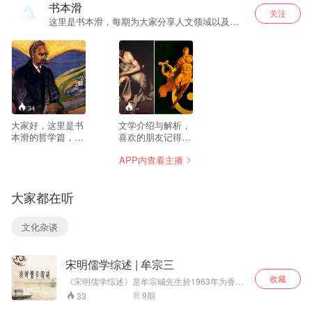
书本滑
关注
这里是书本滑，每期为大家分享人文领域以及生
活的点滴
34
--
大家好，这里是书
文学介绍与解析，
本滑的哲学篇，在
喜欢的朋友记得收
哲学篇中，我将会
藏
APP内查看主播
和大家介绍哲学史
有名的哲学家及其
观点，并和大家互
大家都在听
动，针对每个人所
有可能遇到的问题
进行哲学解答。
文化杂谈
宋明儒学综述 | 牟宗三
收藏
《宋明儒学综述》是牟宗碱先生於1963年为香港
大学校外课程部讲授[宋明儒学]课程之讲辞。
9
期
33