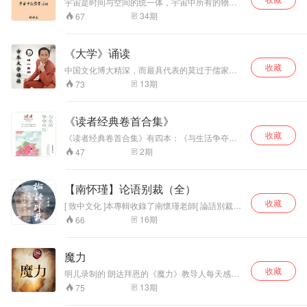
宇宙是时间与空间的统一体，宇宙中所有的物质
和所有的意识都是随着时间和空间的变化，由无
34
期
67
到有，从有到无，无限循环，无穷无尽。无：就
是0，就是无极，有：就是1和-1，就是太极，就
是矛盾，1和-1，如同太极中的阴和阳，矛盾中的
《大学》诵读
矛和盾。宇宙就是从0开始，从无极开始，到太
收藏
极，到物质和意识组成的矛盾的世界，最后又结
中国文化博大精深，而最具代表的莫过于儒家的
束于0。无限循环。所有的物质存在和意识存在，
经典。明一老师想通过诵读和分享儒家经典，让
13
期
73
都是矛盾的统一体，矛盾双方同时产生，同时存
更多人了解经典，走进经典，融入经典，让经典
在，同时消亡。
成为人生的指明灯，带领我们前行的路。诵读的
经典主要包括：《大学》《中庸》《论语》《孝
《读者经典卷首合集》
经》《弟子规》等，读经典可以让我们心情平
收藏
和、开启智慧、增强记忆、预防痴呆、增加气
《读者经典卷首合集》有四本：《与生活争夺自
质、树立正见、还可以练习普通话等等。让我们
己》《你，是否敢于梦想》《站在烦恼里仰望幸
2
期
47
一起来学习经典、感悟经典、分享 经典、成就幸
福》《你激起的水花可以掀动世界》。这是一套
福人生！ 本专辑主要诵读《大学》如果大家想 学
感悟人生，抒发生活体验和生命认知的书，富有
习大学，可以在千聊直播搜索明一智慧讲堂收
情感，饱含哲思，让读者学会从新的角度看待和
【南怀瑾】论语别裁（全）
听。未来也会在蜻蜓fm做《大学》浅解的直播，
体验庸碌的日常，进而让生活更富色彩和意义，
希望对大家有多帮助！
收藏
生命更加厚重和饱满。本套书的内容，堪称《读
[ 致中文化 ]本專輯收錄了南懷瑾老師[ 論語別裁 ]
者》创刊三十余年的的精华，《读者》创刊三十
講課的所有音頻，欢迎大家学习下載。 [ 尋根中
16
期
66
余年，发行600余期，成为国人的心灵读本，这
國文化太美 ] [ 微信公眾號 致中文化 ]關注微信公
是首次将《读者》最精华的卷首语进行分类编
眾號，回復“中醫”“國學”即可獲取中醫、國學書籍
排，集结出版。内容以散文和诗歌为主，既有中
個一套。感恩。
魔力
外著名作家和诗人的作品，也有平民作家的作
品，但是无一例外，每一篇文章、每一首诗，都
收藏
明儿录制的 朗达拜恩的《魔力》教导人每天感恩
非常精要、优美、真挚，相信读者们一定会感受
功课 魔力中文版有声书
13
期
75
到好文字的温度和力度。