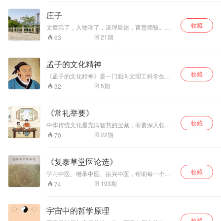
庄子
收藏
文章活了，人物动了，道理显达，言意簡骇。在
巨人的肩膀上站着在前人的脚印上前进，与心灵
21
期
63
中碰撞，从思考中漫步。
孟子的文化精神
收藏
《孟子的文化精神》是一门面向文理工科学生的
文化素质教育类专题课程，也是致力于弘扬中国
5
期
32
优秀传统文化的专题课程。
《常礼举要》
收藏
中华传统文化是充满智慧的宝藏，而要深入领悟
其中的智慧，我们得先打好基础。就像种花一
22
期
70
样，没有根，怎么能开花结果呢？那么在如此浩
瀚的中华文化中，我们应该从哪里开始呢？孔子
说：“博我以文，约我以礼”，意思是学习要
《复泰草堂医论选》
从“礼”开始。 现在，许多人忽视了礼的重要性。
收藏
李炳南老先生为了弥补这一缺失，从《周礼》、
学习中医、继承中医、振兴中医，帮助每一个中
《仪礼》、《礼记》中，挑选出与我们现代生活
国人了解并接受这个一祖先留传下来的伟大精神
193
期
74
息息相关、简单实用的规范，编成了《常礼举
财富。
要》。只要认真学习它，李老师说：“你在社会
上，至少会得到别人的尊重。”
宇宙中的哲学原理
收藏