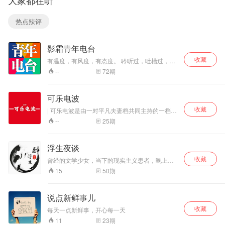
大家都在听
热点辣评
影霜青年电台
收藏
有温度，有风度，有态度。 聆听过，吐槽过，感
动过。 相随似影，诚如凝霜，这里是影霜青年电
72
期
--
台。 主编：繁星 主播：子鹤 烨辰 墨菲 唯尔 小凛
编导：一文 阿牛 伊晨
可乐电波
收藏
| 可乐电波是由一对平凡夫妻档共同主持的一档主
聊电影，兼聊柴米油盐的脱口秀杂谈类播客节
25
期
--
目。 | 主播二人既不是电影行业人士，也不是资
深媒体从业人员，纯粹是兴趣使然的一次即兴尝
试。 | 那么，大家一起来玩吧~
浮生夜谈
收藏
曾经的文学少女，当下的现实主义患者，晚上和
你碎碎念，那些曾经无法释怀的事……
50
期
15
说点新鲜事儿
收藏
每天一点新鲜事，开心每一天
23
期
11