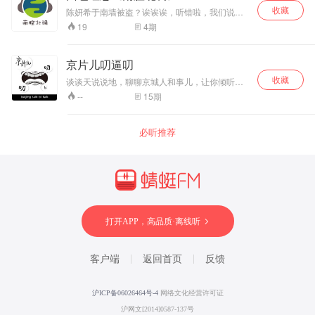
收藏
陈妍希于南墙被盗？诶诶诶，听错啦，我们说的
可是东言西语，南腔北调。 听错也正常 ，东南西
4
期
19
北，方言各异，有时就像摩斯电码一样令人费
解。 蹩担心! 来面包吐思最新方言介绍节目【南
腔北调】，和我们一起跟各地嘉宾即兴唠嗑，飙
京片儿叨逼叨
方言，用三十分钟，探索方言那些事。
收藏
谈谈天说说地，聊聊京城人和事儿，让你倾听地
道京片子。欢迎收听京片儿叨逼叨~！
15
期
--
必听推荐
打开APP，高品质·离线听
客户端
返回首页
反馈
沪ICP备06026464号-4
网络文化经营许可证
沪网文[2014]0587-137号