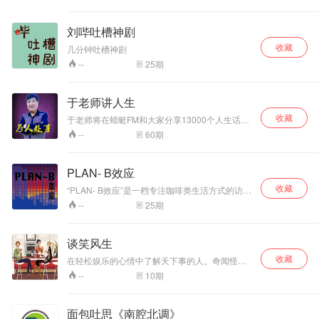
刘哔吐槽神剧
收藏
几分钟吐槽神剧
25
期
--
于老师讲人生
收藏
于老师将在蜻蜓FM和大家分享13000个人生话
题。每周日晚8点和您相约。
60
期
--
PLAN- B效应
收藏
“PLAN- B效应”是一档专注咖啡类生活方式的访谈
闲聊类播客节目，由PLAN-B COFFEE出品主
25
期
--
持，每期畅聊热点设计摄影各类话题，分享旅行
美食消费时尚生活方式。我们相信要热爱生活，
热爱音乐，追求时尚，努力工作，享受咖啡。 让
谈笑风生
PLAN- B事件发生，真实的思考和观点的输出不
收藏
断变化与更新，奇妙的效应不论好坏，都要做大
在轻松娱乐的心情中了解天下事的人。奇闻怪
胆的人生体验派。
事，搞笑娱乐
10
期
--
面包吐思《南腔北调》