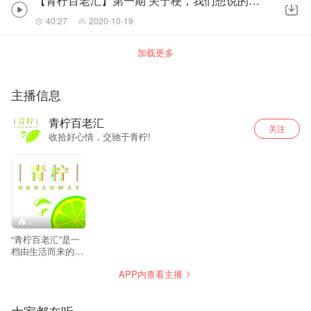
【青柠百老汇】第一期 关于梗，我们想说的还有很多
40:27
2020-10-19
加载更多
主播信息
青柠百老汇
关注
收拾好心情，交驰于青柠!
--
“青柠百老汇”是一
档由生活而来的脱
口秀节目。一起分
APP内查看主播
享你我身边的故
事，有悲有喜，有
乐有泣。收拾好心
情，交驰于青柠！