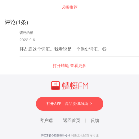
是大多数人的刚需。钱从哪里来，钱到哪里去？
必听推荐
回答了这个问题，就能看清个人发展，社会动向
与国家竞争。
评论
(
1
条)
该死的猫
2022-9-6
拜占庭这个词汇。我看说是一个伪史词汇。😃
打开蜻蜓 查看更多
打开APP，高品质·离线听
客户端
返回首页
反馈
沪ICP备06026464号-4
网络文化经营许可证