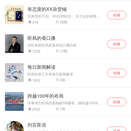
对于价值投资的践
作品，他认为中国
导、人民网出品的系列短视频。该系列短视频以
立体情境化的舞台表现形式， 邀请嘉宾担任“信件
行者而言，最好的
在当今世界的竞争
有态度的XX杂货铺
诵读人”或“文物讲解员”。
时代已经来临！陈
中，一定要大力发
收藏
欣教授将采用理论
展工业文化，所以
非典型的70后、80后和90后； 非大众的视角和
观点； 非权威的生活和吐槽； 非一般的疑问和思
结合案例的教学与
他在讨论社会人文
38
期
418
考； …… 有态度的XX杂货铺，为你打开生活的
分享方式，为价值
等共有价值类话题
雷达，复眼看天下。
投资者提供一个系
时，往往能给出更
统性。 主讲人介
硬核更本质的视角
听风的蚕口播
绍：陈欣 陈欣教授
和观点。评讲深入
收藏
实时更新听风的蚕原创口播内容
现任上海交大上海
浅出，幽默风趣，
高级金融学院会计
深受年轻读者的喜
12
期
7239
学，教授、博士生
爱。
导师，于2005年获
明尼苏达大学金融
每日新闻解读
学博士学位，曾在
收藏
听风的蚕工作室每日新闻解读
世界银行、中国人
4
期
1902
民大学、中欧国际
工商学院、麻省理
工学院、奥胡斯大
跨越100年的布局
学、上海交通大学
安泰经管学院、 云
收藏
军事博主听风的蚕蜻蜓FM播客，聊跨越100年
南大学等机构工作
的“布局”
1
期
2642
或访问。
刘言匪语
收藏