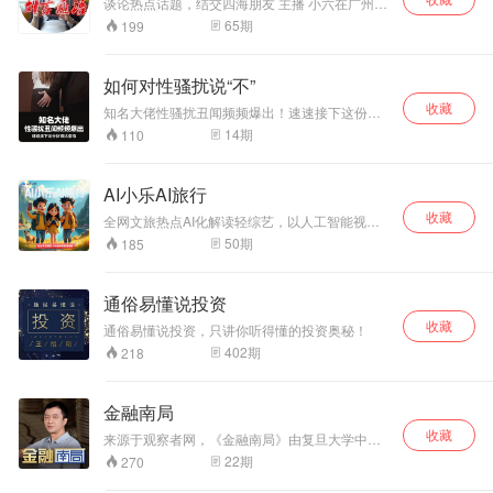
谈论热点话题，结交四海朋友 主播 小六在广州恭
候各位！
65
期
199
如何对性骚扰说“不”
收藏
知名大佬性骚扰丑闻频频爆出！速速接下这份防
骚扰指南
14
期
110
AI小乐AI旅行
收藏
全网文旅热点AI化解读轻综艺，以人工智能视角
解构旅行新鲜事，用多角色声线演绎趣味观点，
50
期
185
打造"资讯+脑洞+陪伴感"的日更轻量化内容。
通俗易懂说投资
收藏
通俗易懂说投资，只讲你听得懂的投资奥秘！
402
期
218
金融南局
收藏
来源于观察者网，《金融南局》由复旦大学中国
研究院中国新政治经济学研究中心研究员唐毅南
22
期
270
主讲。教育、养老、贷款、股票，金融在影像我
们生活的方方面面。金融不是少数人的游戏，而