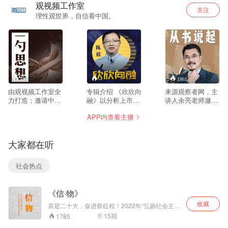
观视频工作室
关注
理性观世界，自信看中国。
47
--
1861
由观视频工作室全
专辑介绍 《欣欣向
来源观察者网，主
力打造；邀请中外
融》以分析上市公
讲人余亮老师邀请
顶级专家学者，提
司为主，结合热点
你我进入阅读的世
APP内查看主播
炼对变化时代的所
经济新闻，为粉丝
界，书中自有颜如
思所想；囊括政
解读大公司背后的
玉，为中华崛起读
治、经济、文艺、
商业模式和价值博
书。 评读题材广
大家都在听
科技等领域；打造
弈。 近年来，国家
泛，从文学，历
10分钟深度学习，
还对证券法、民
史，社科类到政
是这个时代最值得
法、刑法以及股票
经，科工类等。 作
社会热点
倾听的声音。
市场规则进行了一
为中文系数学最
系列基础制度改
好，数学系文学最
革，目的是充分发
好的余亮老师，兼
《信·物》
挥股票市场优化资
具文艺情怀 和理工
源配置的作用，促
素养，善于从作
收藏
喜迎二十大，奋进新征程！2022年“弘扬社会主义
进科技创新，加大
者，作品，读者三
核心价值观 共筑中国梦”主题原创网络视听节目展
15
期
1785
直接融资的比重。
个维度全方位解读
播。《信·物》是中共中央党史和文献研究院指