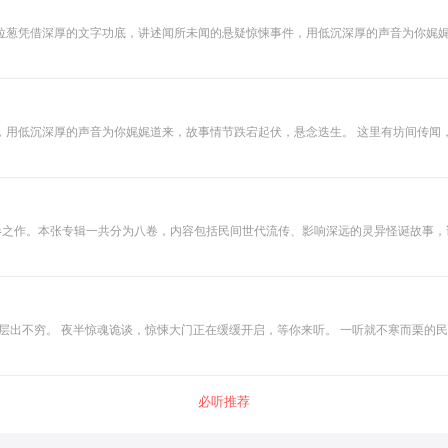
折，环环相扣，惊险刺激不停歇。
节跌宕起伏，悬念迭生。 这里有坊间传闻，有志怪传奇，有民间异事，还有人性冷暖……这些诡异的故事总能
挣扎.....让我们一同走进这些细思恐极、结局难猜的异闻怪谈，去
压卷之作。本张专辑一共分为八卷，内容包括民间世代流传、影响深远的灵异怪诞故事
维，讲述那些神怪鬼狐，在悠闲的时光中，品一杯茶，听拓仙人全新的经典之作，聊发
件层出不穷。 夜半惊魂诡谈，惊悚大门正在缓缓开启，等你来听。 一听就不寒而栗的
夜，恐怖之处就在于贴近生活，让人感觉真实发生的，是人们口口相传的怪谈、灵异、
围感，全方位满足你的猎奇心理，带你进入恐怖惊悚世界，寻找埋在故事下的人情冷暖
必听推荐