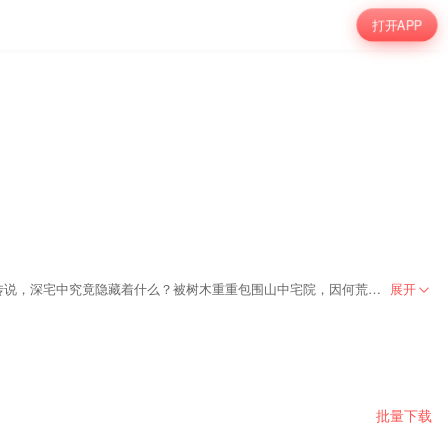
打开APP
好奇心是人类抑制不住的本能，口口相传的民间奇闻中，究竟隐藏着怎样的秘密！千百年来，人们不断追述着这些奇闻怪事背后的真相。神秘离奇的古老传说，深宅中究竟隐藏着什么？被树木重重包围山中宅院，因何荒废在山中，一群不速之客闯入深宅，到底是为了什么？漫天飘舞的白纸究竟有什么样的含义？
展开
批量下载