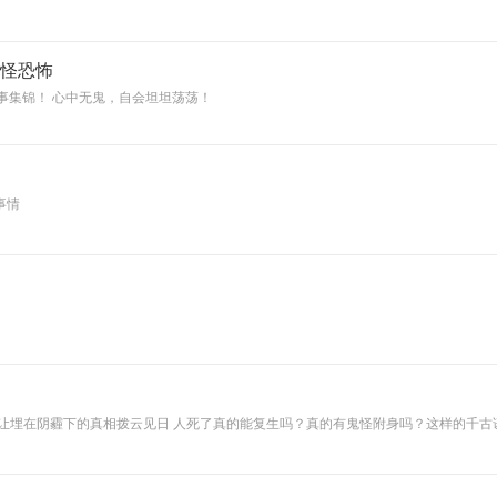
相传柳树沟是个乱
葬岗，经常发生一
些稀奇古怪的吓人
的事，所以很少有
志怪恐怖
人从这里走，除了
事集锦！ 心中无鬼，自会坦坦荡荡！
一些年纪大的人以
外，几乎没人知道
柳树沟通往哪里。
村子里只有百余户
人家，分为上下两
个生产队，西边
事情
的，是下生产队，
我们通常叫“下
队”，下队的居民，
大多是蒙古族，姓
包的最多，是大
户。而我们家住在
东边的“上队”，大
多都姓刘，也基本
上都有一些能数得
上来的亲戚关系...
古谜题存在很多，人类为之不断努力探索，伴随着时代的进步，也让
疑题答案。 主播水鬼老师搜集整编了多种不可思议的神秘现象，为大家多角度展示最
档案的同时，颠覆你的认知，打开你的脑洞，开启一段奇幻的探索之旅。