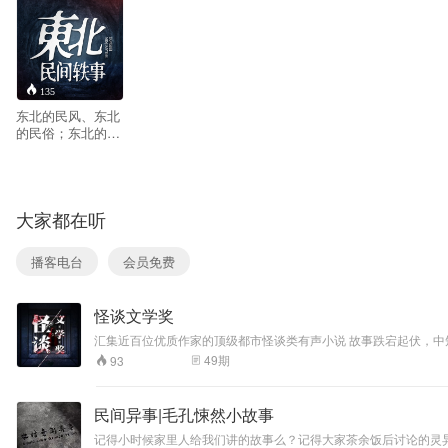
135
东北的民风、东北
的民俗；东北的乡
土气息、东北的人
情世
故。
本书是以八十年代
大家都在听
农村为时代背景。
根据我国东北广为
流传着的一些民间
播客电台
会员免费
的精彩传说，精心
编撰，逐一表述。
主要描述了男主人
怪谈文学奖
公金明的坎坷人生
之路。从少年到中
汇集近百位优质作家的顶级都市怪谈类有声小说 故事跌宕起伏，中
年的传奇成长经
征集精彩怪谈故事，万中选一，一听就上瘾，听了还想听！ 听，
49
期
93
历。以淳朴逼真的
描述，巧妙运用。
将人世间的善、
民间异事|毛孔悚然小故事
恶、美、丑依一展
现。 届时，五位一
记得小时候家里人给我们讲的故事么？记得大家茶余饭后讨论的灵