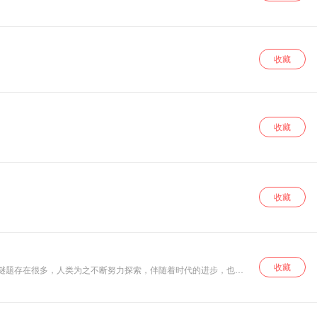
悟及处世哲学，带
领我们踏上《道德
经》的智慧之旅。
从老子的传奇人生
出发，探讨为何要
收藏
学习《道德经》。
深入剖析 “什么是
道”，领悟 “无为非
不为” 的深意，体
会 “非淡泊无以明
志” 的境界，感受
收藏
“得道者无烦恼” 的
从容，理解 “守中
即是顺应规律” 的
智慧，认识 “道是
三观” 的内涵，品
收藏
味 “上善若水” 的魅
力。
收藏
具探索意义的世界谜团，以幽默风趣的语言来呈现一桩桩全球悬疑未