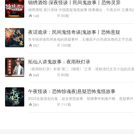
锦绣酒馆-深夜怪谈丨民间鬼故事丨恐怖灵异
锦绣酒馆 原汁原味 中国悬疑鬼怪故事 怪事频出，午夜尖叫 主播马拉葱凭借深厚的文字功底，讲述闻所未闻的悬疑惊悚事件，用低沉深厚的声音为你娓娓道来，故事情节跌宕起伏，悬念迭生。 这些诡异的故事总能勾起人
们的好奇心，让人忍不住一探究竟......故事有料，有逻辑，有曲
50
期
149
夜话诡录：民间鬼怪奇谈|鬼故事丨恐怖悬疑
本专辑讲述民间各地的悬疑事件，主播莫不白凭借深厚的文字功底，用低沉深厚的声音为你娓娓道来，故事情
勾起人们的好奇心，让人忍不住一探究竟……然而，这些故事并不是每个人都能够承受得住的…… 一个个故事的背后，是人性善恶的较量，是内心深处的
100
期
357
一同体验这些鬼怪奇谈，一同去思考人性、拷问人心。
拓仙人讲鬼故事：夜雨秋灯录
《夜雨秋灯录》有着“第二《聊斋》”之誉，堪称清代文言小说的
了甚是可怕！ 在听故事的同时引爆你的想象力。用的是中国人思
80
期
349
午夜怪谈：恐怖惊魂夜|悬疑恐怖鬼怪故事
2023全新原创合集，超全类型故事。惊悚事件刺激不断，悬疑事
哭声，一桩桩一件件，忍不住想一探究竟。 本专辑午夜怪谈惊魂
111
期
261
人千万不要看！ 优质悬疑故事主播逗号讲故事精彩演绎，极具氛