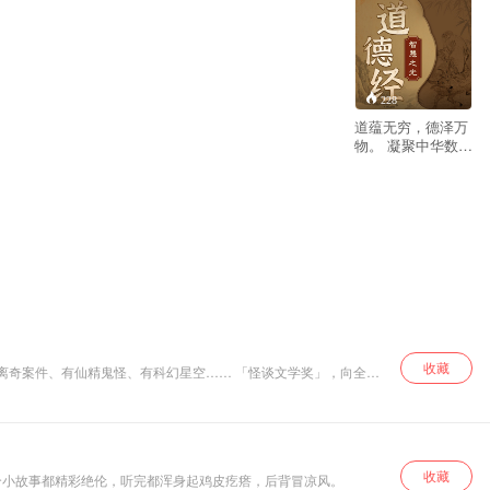
228
道蕴无穷，德泽万
物。 凝聚中华数千
年道德智慧精髓。
破解人生、职场、
商场处世之秘。 探
寻人生真谛，迈向
至善之境。 《道德
经》是中国古代道
家经典，由老子所
著，是一部充满深
邃智慧的语录集。
分为道经和德经两
篇，涵盖宇宙、人
生、道德、政治等
收藏
离奇案件、有仙精鬼怪、有科幻星空…… 「怪谈文学奖」，向全球
诸多方面。本专辑
精讲《道德经》道
经部分。 研习国学
禅学多年的如云老
师，以其深厚的学
收藏
识与丰富的人生感
个小故事都精彩绝伦，听完都浑身起鸡皮疙瘩，后背冒凉风。