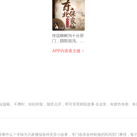
132
传说柳树沟十分邪
门，阴阳混沌。我
七岁那年被野狼叼
APP内查看主播
进柳树沟，从此历
经磨难... 我的家是
一个不大不小的山
村，叫刘家镇。村
子四面环山，只有
两条通往外界的道
路，一条在村北，
越过北面的山梁，
穿过山上浓密的松
树林地，弯弯曲曲
的通往县城。另外
短篇幅，不费时，轻松听取，随意点开，即可享受精彩故事 在这里，有都市奇闻、有
一条，在村西南，
某个你不了解的存在，正在敲你的门！
途径两座山连接处
的一条山沟 ，沟里
长满了大大小小、
老老少少的柳树，
所以叫“柳树沟”。
异事件么？专辑为大家播报各种灵异小故事，专门收录各种刺激的民间邪门事情，每