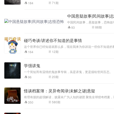
直被民间热传的五
71
期
184
大圣身，将汇聚本
书齐庇金明、共佑
东北。 本书立志于
中国悬疑故事|民间故事|
教育人、感化人，
中国民间故事，悬疑故事，恐怖故
崇尚正义、反对邪
88
期
93
恶。以寓教于乐于
一体的传统评书艺
术形式，为您亲情
碰巧奇谈/讲述你不知道的是事情
讲述。 那么金明又
和五家身圣有何渊
这个世界你已经知道就那么多，现在我来为你诉说一些你不知道的
源呢？欲知后事如
12
期
164
何，听我慢慢道来
… …
学强讲鬼
一个简短而有温情的鬼故事专辑，虽是讲鬼，更是描绘世间百态。
20
期
96
怪谈档案簿：灵异奇闻录|未解之谜|悬疑
有理有据的超强解读，披露未广为人知的谜团 聚焦全球猎奇档案，让埋在阴霾下的真相拨云见日 人死了真的能复生吗？真的有鬼怪附身吗？这样的千
我们在有限的生命中发现了更多认知以外的未解之谜，了解到很多
580
期
350
解之谜事件，拨开层层迷雾，直击事实真相。让你在感受各类猎奇