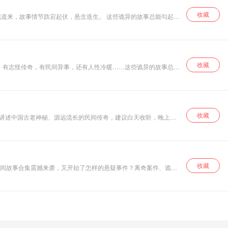
收藏
收藏
收藏
，讲述中国古老神秘、源远流长的民间传奇，建议白天收听，晚上听
怀古的幽思也是一种极大的精神享受
收藏
民间故事合集震撼来袭，又开始了怎样的悬疑事件？离奇案件、诡异
恐怖、不可思议的一些小故事。你真的要听吗？心脏不好和胆子小的
。