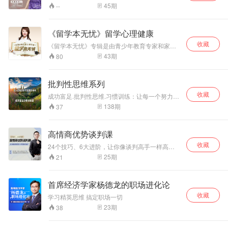
材真题解析集主编； 从事心理咨询师鉴定培训和
所行背后的逻辑与内心深层需求，以便化解因为
45
期
--
教研7年； 曾获2009年国家心理咨询师统考河南
不理解彼此所产生的冲突矛盾，与人相处将会更
省状元； 被学员们称为“考神”。
和谐，更快乐！ 通过本课程，在爱情、人际交
往、育儿、职场……生活的方方面面都得到良好
《留学本无忧》留学心理健康
的改善，让你爱情事业双丰收！
收藏
《留学本无忧》专辑是由青少年教育专家和家庭
心理医生林家羽女士，根据其二十多年学校咨询
43
期
80
和临床治疗的丰富经验编写而成，旨在为广大的
留学家庭保驾护航。 专辑是留学心理健康主题，
详细分析了：在国外会遇到的种种心理问题和应
批判性思维系列
对方法，如何面对排斥和歧视，如何减轻学业的
收藏
压力，友谊爱情，情绪的自我调整，以及和家人
成功富足.批判性思维.习惯训练：让每一个努力工
的良好沟通等等方面。
作的人都有机会成功，让每一个家庭富足幸福。
138
期
37
成功和富足是习惯的产物，当你具备了成功和富
足的习惯，你的成功和富足就随之而来。 独立思
考，批判性思维以及艺术哲学系列的内容，一切
高情商优势谈判课
学习和成长都是为了让人成为人！ 用设计师的思
收藏
维方式设计我们的工作和人生，让生命更精彩！
24个技巧、6大进阶，让你像谈判高手一样高效
沟通
25
期
21
首席经济学家杨德龙的职场进化论
收藏
学习精英思维 搞定职场一切
23
期
38