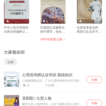
--
--
--
中华人民共和国民
印度国父尼赫鲁在
法律原来是这样，
法典合同编释义 黄
狱中撰写，他在历
离我们生活并不遥
薇 主编 法律出版
史上的知识和见解
远啊
APP内查看主播
社 2020年7月第一
十分精深，在他为
版
女儿的讲述中，历
史不是一连串枯燥
大家都在听
的名字与时间，而
是人类最伟大的文
明跌宕起伏、历历
法律
在目的往事。
心理咨询师认证培训·基础知识
收藏
心能量独家出品，广大心理咨询师考证学员的福
利！心理咨询师教材真题解析集主编、心理咨询
62
期
19
师“考神”邱官钦帮你洞悉考点，串联重点，考过心
理咨询师不是梦！ 附：参考教材2015年 修订版
主讲老师：邱官钦 心能量金牌讲师； 国家二级心
苏阳阳 | 九型人格
理咨询师； 国家心理咨询师培训讲师； 中国心理
收藏
卫生协会会员； 国家心理咨询师职业资格鉴定教
解析九型人格的密码，让你了解身边的人的所言