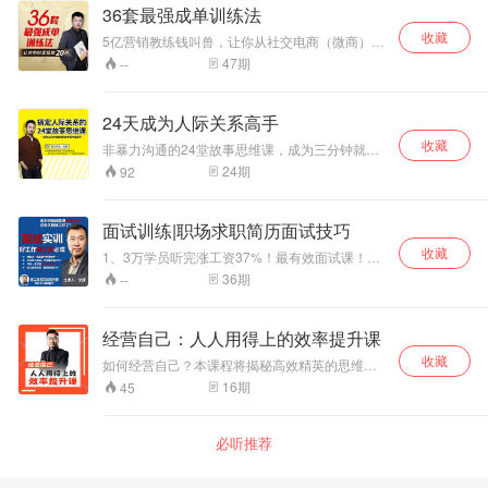
36套最强成单训练法
收藏
5亿营销教练钱叫兽，让你从社交电商（微商）的
成单百万。
47
期
--
24天成为人际关系高手
收藏
非暴力沟通的24堂故事思维课，成为三分钟就能
讲好故事的沟通高手。
24
期
92
面试训练|职场求职简历面试技巧
收藏
1、3万学员听完涨工资37%！最有效面试课！
2、反套路求职法找捷径，好工作面试实训 3、文
36
期
--
武16年千人面试经验，手把手面试实训
经营自己：人人用得上的效率提升课
收藏
如何经营自己？本课程将揭秘高效精英的思维、
方法和策略，掌握了这些“高效密码”，你的人生也
16
期
45
可以开挂！
必听推荐