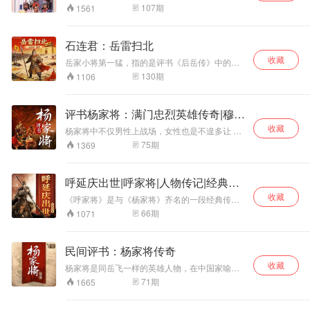
大人范大人作保打
107
期
1561
败狄青，夺得帅
印，欲夺印而走，
被狄青追赶，途遇
石连君：岳雷扫北
狄青二公子狄昭，
收藏
岳家小将第一猛，指的是评书《后岳传》中的一
狄祥，杨金华枪挑
位猛将，这位是岳家军猛将杨再兴之子，在《说
狄昭，后遭遇杨牌
130
期
1106
岳全传》后期最为勇猛。金国当时有三大强将，
风棒打狄祥，二人
一个是山狮驼，一个是连儿心善，一个是完颜
皆死，狄杨两家结
寿，他一个人就斩杀两个，这等战绩岳家小将中
怨。后几经发展，
评书杨家将：满门忠烈英雄传奇|穆桂
无人能比，所以书友评他为“岳雷扫北第一
穆桂英自领大元
英挂帅
收藏
将”、“岳家小将第一猛”。
杨家将中不仅男性上战场，女性也是不遑多让 穆
帅，杨文广自领前
桂英挂帅，百岁高龄的佘太君挂帅，让多少中华
75
期
1369
锋前往朱察关。后
儿女热血沸腾 在杨家将故事中，杨家将为抵抗辽
杨文广被擒，穆桂
人的侵略，横刀立马，前赴后继，驰骋疆场。杨
英救子心切不幸染
老令公血溅李陵碑后，杨家七子继承父志，义无
呼延庆出世|呼家将|人物传记|经典评
病。狄青自领二路
反顾地投身抗辽一线，差点满门牺牲。
元帅，前往朱察
书
收藏
《呼家将》是与《杨家将》齐名的一段经典传统
关，与杨家作对，
评书故事，呼延庆出世，是《呼家将》的前半部
66
期
1071
后又盗反南唐。后
分。 呼延家为大宋江山出生入死、呕心沥血，却
文广之弟杨文举，
被奸臣陷害。小将呼延庆12岁出世，智勇双全，
其子杨怀玉等投效
力战群贼，匡扶正义，寇准、包拯、高瑾等等精
民间评书：杨家将传奇
两军，“五虎将”震
采人物陆续登场，讲述了一段忠臣孝子人人敬，
京虎呼延云飞、玉
收藏
奸贼佞党人人诛的传统演义。 主播胖蛇老师精彩
杨家将是同岳飞一样的英雄人物，在中国家喻户
面虎杨怀玉、都兴
演绎呼延庆挂帅平西、平定西夏还朝为祖伸冤的
晓。讲杨家将是北宋初年著名的军事家族，其保
71
期
1665
虎孟通江、卧虎焦
护国事迹，最终宋仁宗将奸臣庞文斩首以慰忠魂
家卫国故事在北宋中叶就已迅速流传于天下，故
通海、金毛虎高英
并加封呼家满门。故事精彩分成，情节紧张，环
事主要描绘的是杨继业、杨延昭等人保家卫国的
环相扣，引人入胜，这是一部十分值得每天抽出