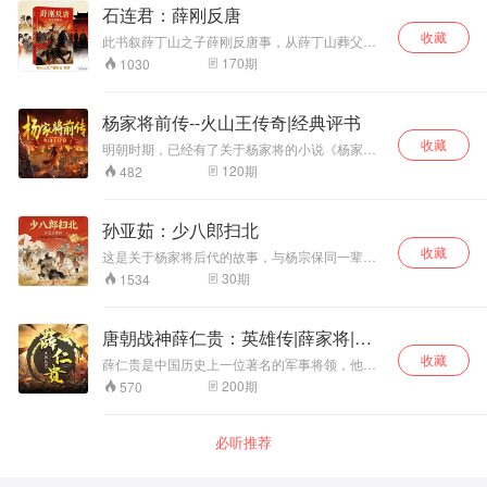
一起出征，终于战
事迹。
石连君：薛刚反唐
10分钟聆听的故事。
胜南唐。 【作者/
收藏
演播简介】 裴冠
此书叙薛丁山之子薛刚反唐事，从薛丁山葬父、
红，女，国家级非
武则天入宫受宠、薛刚大闹花灯开始，叙至睿宗
170
期
1030
物质文化遗产项目
即位、薛家一门团圆为止。情节相当于九十回本
鞍山评书的代表性
《征西说唐三传》第七十回至九十回，但叙述却
比《征西说唐三传》详要。小说从讲史演进而
传承人；多次获得
杨家将前传--火山王传奇|经典评书
来，故事情节多半出于民间传说，然而书中虚构
包括中国曲艺牡丹
收藏
的人物如薛丁山、樊梨花、陈金定、薛刚、薛金
奖新人奖等国家级
明朝时期，已经有了关于杨家将的小说《杨家将
莲等等男女英雄都已成为民间脍炙人口的艺术形
演义》和《杨家府演义》，又随着后世的 传颂，
大奖；2006年，考
120
期
482
象。
杨家将的故事越来越多，有着一套杨家将九代英
入辽宁科技大学艺
雄传说。在这么多代人物中，各有 各的传奇故
术学院，攻读曲艺
事，但是要说最传奇的人物，还是杨家第一代的
表演专业，主攻评
孙亚茹：少八郎扫北
火山王杨衮。虽然知道杨衮的 人远远没有知道杨
书。跟随著名评书
收藏
继业、七郎八虎的人多，但他的故事才是最精彩
这是关于杨家将后代的故事，与杨宗保同一辈份
表演艺术家田连元
的，杨家的绝艺，杨家 的家风都是由他所传。
的兄弟八人聚会，有大郎的一个儿子，四郎的两
先生学习，深得真
30
期
1534
个，五郎收养的一个，六郎的两个，七郎的一
传。拜在评书名家
个，八郎的一个合称“少八郎”，大破天门阵。
石连君先生门下；
留校任教至今，发
唐朝战神薛仁贵：英雄传|薛家将|评
表了多篇高水平论
书
收藏
薛仁贵是中国历史上一位著名的军事将领，他是
文，参与完成中国
唐太宗和唐高宗时期的人物，被誉为“斗将军”，是
200
期
570
文联及社科联重点
中国历史上最伟大的统帅之一。因英勇抗敌忠心
项目《国家级非物
耿耿受李世民的器重，而得以在军界立足，又由
质文化遗产单田芳
于李治的恩威并重，促使自身的才华可以获得充
必听推荐
的口述史研究》；
分发挥。 他的生平充满了传奇色彩，充分展示了
和田连元先生共同
他的勇气、领袖才能以及对国家、家族的忠诚。
录制视频课《中国
薛仁贵几乎将他的一生都奉献给了大唐，他是唐