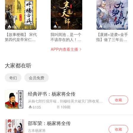
1085
38
46
【故事梗概】 宋代
我叫闵池，是一个
【废婿+逆袭+金手
第四代皇帝宋仁宗
不该存在的人！十
指】做了三年云城
年间，原本降宋的
五岁，母亲让我拜
有名的上门废胥，
APP内查看主播
南唐叛反，占领大
有名的风水师，罗
所有人都以为能将
宋朱察关，北宋败
瞎子为师。出师那
我踩在脚下肆意践
报送上八宝金殿宋
天我看到了罗瞎子
踏。可他们不配知
大家都在听
仁宗面前，狄青推
的坟墓，而这一切
道的是，只要我秦
荐自己的大儿子大
就从那个时候开
宇轩愿意点头，便
太保狄龙出任大
始，我的人生就不
可翻手逆天，覆手
奇幻
会员免费
帅，包拯大人出面
再属于自己。为了
诛神。请看一位普
反对，认为应该摆
找寻真相，我一次
通的修仙少年，从
下擂台，向天下寻
次经历了常人十死
平凡到天才，从默
经典评书：杨家将全传
找有才之人出任。
无生的境地。神秘
默无闻到三界至
狄龙前往擂台途中
的昆仑山，失传已
尊，踩遍天下高
收藏
从杨七郎打擂开端，到穆桂英大破天门阵收尾。
过杨家，大闹天波
久的秘术，放有太
手，虐尽宇内神魔
讲述智断潘杨案、兵困黄土坡、三请穆桂英、大
109
期
6105
杨府，打倒上下马
师椅的封门村……
的崛起历程。
破鬼魂镇的传奇故事！
牌坊，怒打杨家总
管，得罪杨家。杨
邵军荣：杨家将全传
金花， 杨排风前往
收藏
校军场比武，由包
古本杨家将