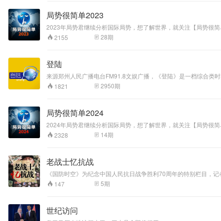
局势很简单2023
2023年局势君继续分析国际局势，想了解世界，就关注【局势很简
28
期
2155
登陆
来源郑州人民广播电台FM91.8文娱广播，《登陆》是一档综合
2950
期
1821
局势很简单2024
2024年局势君继续分析国际局势，想了解世界，就关注【局势很简
14
期
2328
老战士忆抗战
《国防时空》为纪念中国人民抗日战争胜利70周年的特别栏目，
5
期
147
世纪访问