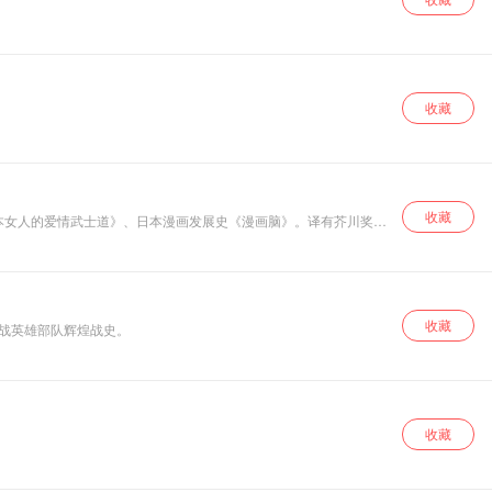
收藏
收藏
日本女人的爱情武士道》、日本漫画发展史《漫画脑》。译有芥川奖作
收藏
抗战英雄部队辉煌战史。
收藏