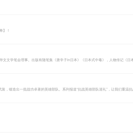
单】！
本华文文学笔会理事。出版有随笔集《唐辛子in日本》《日本式中毒》，人物传记《
装，锻造出一批战功卓著的英雄部队。系列报道“抗战英雄部队巡礼”，让我们重温