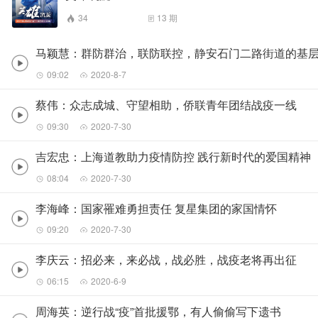
34
13
期
马颖慧：群防群治，联防联控，静安石门二路街道的基
09:02
2020-8-7
蔡伟：众志成城、守望相助，侨联青年团结战疫一线
09:30
2020-7-30
吉宏忠：上海道教助力疫情防控 践行新时代的爱国精神
08:04
2020-7-30
李海峰：国家罹难勇担责任 复星集团的家国情怀
09:20
2020-7-30
李庆云：招必来，来必战，战必胜，战疫老将再出征
06:15
2020-6-9
周海英：逆行战“疫”首批援鄂，有人偷偷写下遗书