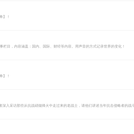
单】！
类时事栏目，内容涵盖：国内、国际、财经等内容。用声音的方式记录世界的变化！
单】！
记者深入采访那些从抗战硝烟烽火中走过来的老战士，请他们讲述当年抗击侵略者的战