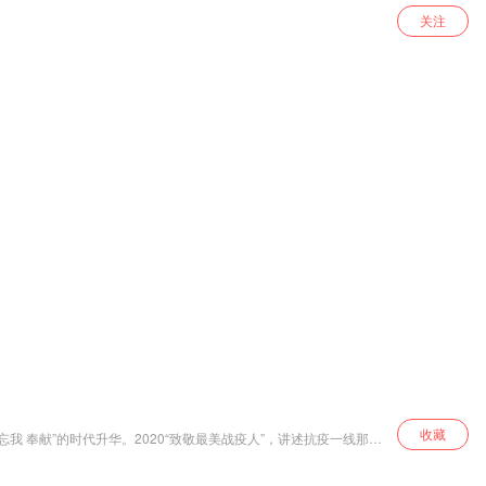
关注
收藏
我 奉献”的时代升华。2020“致敬最美战疫人”，讲述抗疫一线那些