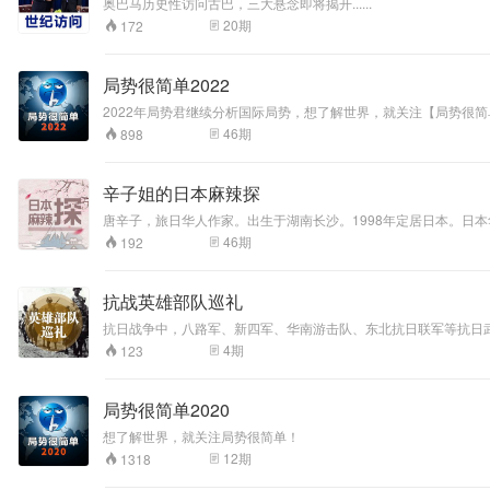
奥巴马历史性访问古巴，三大悬念即将揭开......
20
期
172
局势很简单2022
2022年局势君继续分析国际局势，想了解世界，就关注【局势很简
46
期
898
辛子姐的日本麻辣探
唐辛子，旅日华人作家。出生于湖南长沙。1998年定居日本。日
品《异类婚姻谭》《我的先生夏目漱石》等。
46
期
192
抗战英雄部队巡礼
抗日战争中，八路军、新四军、华南游击队、东北抗日联军等抗日武
4
期
123
局势很简单2020
想了解世界，就关注局势很简单！
12
期
1318