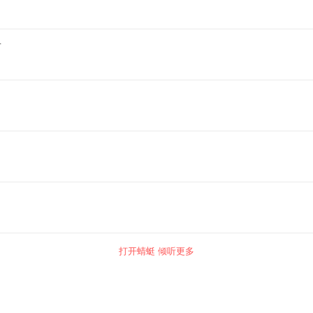
者
打开蜻蜓 倾听更多