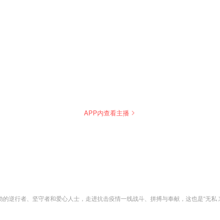
APP内查看主播
动的逆行者、坚守者和爱心人士，走进抗击疫情一线战斗、拼搏与奉献，这也是“无私 忘