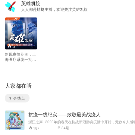
英雄凯旋
人人都是蜻蜓主播，欢迎关注英雄凯旋
34
新冠疫情期间，上
海医疗系统一批批
党外医护人员响应
号召投身“战疫”一
线。如今，疫情防
控趋稳，英雄凯
大家都在听
旋，让我们一齐用
5分钟，倾听他们
在援鄂征程中的心
社会热点
路历程，倾听那些
惊心动魄的故事。
抗疫一线纪实——致敬最美战疫人
浙江之声--2020年的春天在抗战新冠肺炎疫情中开始，无数令人感
感动你的战斗者和奉献者”。
34
期
187