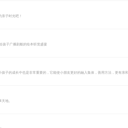
的亲子时光吧！
 给孩子广播剧般的绘本听觉盛宴
子的成长中也是非常重要的，它能使小朋友更好的融入集体，善用方法，更有亲和力...
事天地。