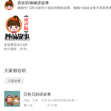
喜欢听楠楠讲故事
楠楠专门讲0-9岁的小朋友的睡前故事。楠楠小妹妹会每天更新更
152
本故事适合0-9岁
的小朋友，作为睡
眠故事的陪伴。楠
楠小妹妹会每天更
新更多更好玩的故
事。 儿童的声音更
大家都在听
能让小朋友接受，
本专辑通过上千个
睡前故事的讲述，
儿童故事
通过故事情节和语
言对话给与孩子情
商熏陶和情感培
贝爸贝妈讲故事
养，以及提高语言
场景应用的学习能
贝妈、贝爸、贝贝 给小朋友带来的故事！
力！
21
期
128