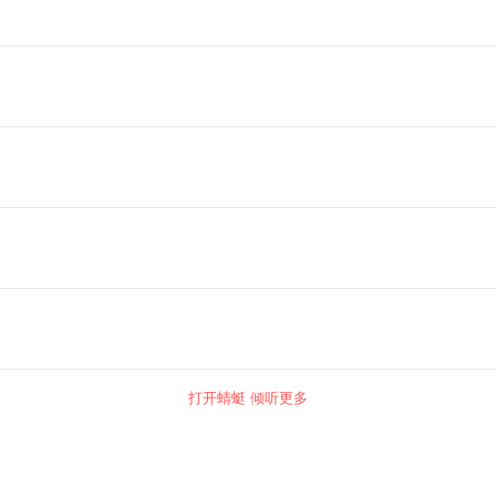
打开蜻蜓 倾听更多