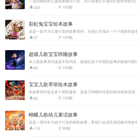
一系列精彩的儿童故事集结于此，为小读者打开通往幻想世界的大
100
期
222
彩虹兔宝宝绘本故事
这是一套专为儿童打造的故事系列，为他们呈现出一个个精彩的故
100
期
57
超级儿歌宝宝哄睡故事
本儿童故事系列涵盖丰富内容，能满足孩子对精彩故事的探索与期
100
期
65
宝宝儿歌早班绘本故事
本故事系列包含多个精彩篇章，是孩子闲暇时光里的绝佳阅读选择
100
期
82
蝴蝶儿歌幼儿童话故事
这是一系列专为孩子打造的精彩故事，带他们走进充满想象的奇妙
98
期
115