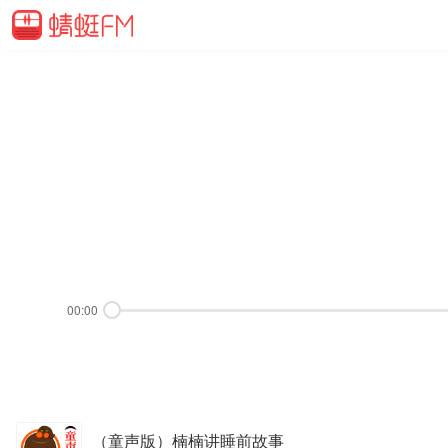
00:00
（童声版）楠楠讲睡前故事