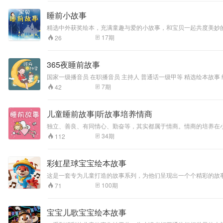
睡前小故事
精选中外获奖绘本，充满童趣与爱的小故事，和宝贝一起共度美妙
17
期
26
365夜睡前故事
国家一级播音员 在职播音员 主持人 普通话一级甲等 精选绘本故事
7
期
42
儿童睡前故事|听故事培养情商
独立、善良、有同情心、勤奋等，其实都属于情商。情商的培养在小孩
事的同时增长管控自己的情绪力。
34
期
112
彩虹星球宝宝绘本故事
这是一套专为儿童打造的故事系列，为他们呈现出一个个精彩的故
100
期
71
宝宝儿歌宝宝绘本故事