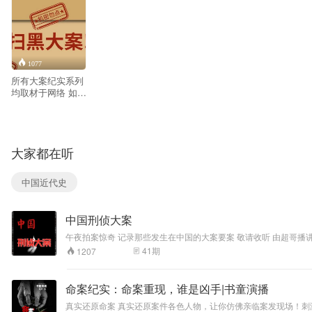
1077
所有大案纪实系列
均取材于网络 如有
侵权请联系立即删
除! 旨在警示世人
后人珍爱生命，与
人为善，遵纪守
大家都在听
法。 感谢小伙伴们
的支持。 小虎会越
来越好。
中国近代史
中国刑侦大案
41
期
1207
命案纪实：命案重现，谁是凶手|书童演播
真实还原命案 真实还原案件各色人物，让你仿佛亲临案发现场！刺激紧张、悬疑烧脑的真实案件，让你一听上瘾！ 网罗中国经典、热点刑侦大案，全方位还原案情，配套案件真实图片，每个案件都来源于一手官方信息