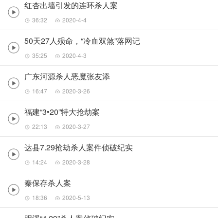
红杏出墙引发的连环杀人案
36:32
2020-4-4
50天27人殒命，“冷血双煞”落网记
35:25
2020-4-3
广东河源杀人恶魔张友添
16:47
2020-3-26
福建“3•20”特大抢劫案
22:13
2020-3-27
达县7.29抢劫杀人案件侦破纪实
14:24
2020-3-28
秦保存杀人案
18:36
2020-5-13