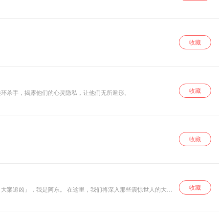
收藏
收藏
连环杀手，揭露他们的心灵隐私，让他们无所遁形。
收藏
收藏
里，我们将深入那些震惊世人的大
心理博弈，每一个细节都不放过。 我们会一起回到案
充满刺激与惊喜的音频之旅 ，一起揭开那些被时间尘封的大案谜