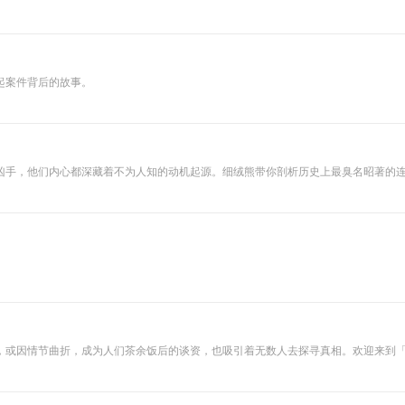
起案件背后的故事。
凶手，他们内心都深藏着不为人知的动机起源。细绒熊带你剖析历史上最臭名昭著的
，成为人们茶余饭后的谈资，也吸引着无数人去探寻真相。欢迎来到「大案追凶」，我是阿东。 在这
索，抽丝剥茧，一步步接近真相。从犯罪现场的蛛丝马迹，到侦探们的逻辑推理，再到嫌犯的
恶。无论你是悬疑爱好者，还是想通过案件了解历史，「大案追凶」都将带你踏上一段