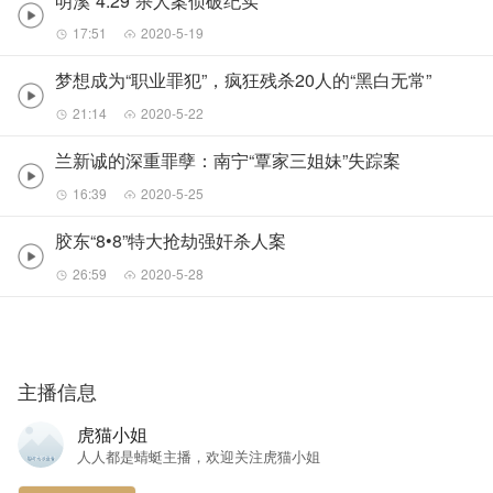
明溪“4.29”杀人案侦破纪实
17:51
2020-5-19
梦想成为“职业罪犯”，疯狂残杀20人的“黑白无常”
21:14
2020-5-22
兰新诚的深重罪孽：南宁“覃家三姐妹”失踪案
16:39
2020-5-25
胶东“8•8”特大抢劫强奸杀人案
26:59
2020-5-28
主播信息
虎猫小姐
人人都是蜻蜓主播，欢迎关注虎猫小姐