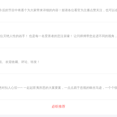
在今后的节目中将逐个为大家带来详细的内容！烦请各位看官为主播点赞关注，也可以
位位灭绝人性的凶手！ 也是每一名受害者的悲泣哀嚎！ 让闫师傅带您走进不同的视角
期。 欢迎收藏、评论、转发！
，再现警方近年抓捕百名犯罪嫌疑人的真实情
的人性，这才是最要紧的事情，因为这样才能让我们反思自己的人生，从而迎来人生的进步和成长。 欢迎订阅，欢迎收藏，欢迎催更~~~~~
必听推荐