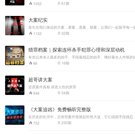
和结案呈词，不胡乱捏造证据，不刻意渲染情节，力求真实可信。
61
期
1052
大案纪实
发生在我们身边的大案，要案，悬案，疑案，让我们一起探寻每一
32
期
1132
猎罪档案｜探索连环杀手犯罪心理和深层动机
有史以来杀人最多的凶手、手段最残忍的凶手、嗜好最令人作呕的
16
期
96
超哥讲大案
还原案件真相 讲述人性的原罪
34
期
946
《大案追凶》免费畅听完整版
在历史的长河中，总有些案件曾掀起轩然大波，它们或因手段残忍，或因情节曲折
案。每一个案件都是一个复杂的迷宫，而我们要做的，就是跟随历史的线
230
期
752
发现场，感受那份紧张与悬疑；也会剖析犯罪动机，思考人性的善
团。