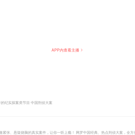
APP内查看主播
午夜拍案惊奇 记录那些发生在中国的大案要案 敬请收听 由超哥播讲的纪实探案类节目 中国刑侦大案