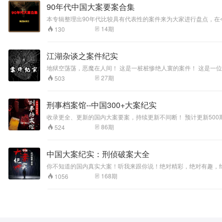
90年代中国大案要案合集
本专辑整理出90年代比较具有代表性的案件来为大家进行盘点，
14
期
130
江湖杂谈之案件纪实
地狱空荡荡，恶魔在人间！ 这是一桩桩惨绝人寰的案件！ 这是一
27
期
503
刑事档案馆--中国300+大案纪实
收录更全、更新的国内大案要案，持续更新不间断！ 预计更新500
86
期
524
中国大案纪实：刑侦破案大全
你不知道的国内真实大案！听我来跟你说！绝对精彩，绝对有趣，绝对扣人心弦~~~ 一起起匪夷所思的大案要案，一点点易于忽视的蛛丝马迹，一个个惊险曲折的侦破过程
境，着力弘扬了公安民警舍生忘死的卫士风采。 真实的故事，虐心的情节，匪夷所思的案情，尽在本节目《大案纪实：刑侦破案大全》。 讲案子其实不是我的目的，我最重要的是想给大家剖析这些大案背后所折射出来
168
期
1056