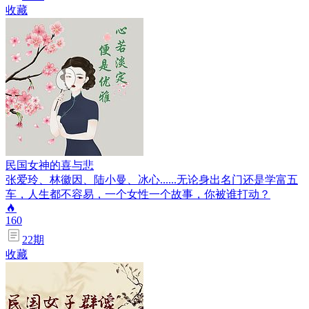
收藏
民国女神的喜与悲
张爱玲、林徽因、陆小曼、冰心......无论身出名门还是学富五
车，人生都不容易，一个女性一个故事，你被谁打动？
160
22
期
收藏