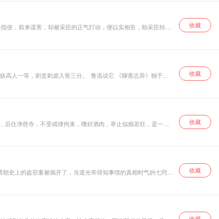
收藏
怪指使，前来谋害，却被采臣的正气打动，便以实相告，助采臣转危
，宁家人亦绝口不提她的身份。宁妻病逝后，小倩嫁给宁采臣做鬼
大后也都成了有名望的人。
收藏
本专辑的同时，还能获得对生活和人生的感悟，带给你完全不一样的
收藏
家，后住净慈寺，不受戒律拘束，嗜好酒肉，举止似痴若狂，是一位
收藏
场清朝史上的盗窃案被揭开了，当道光帝得知事情的真相时气的七窍生
收藏