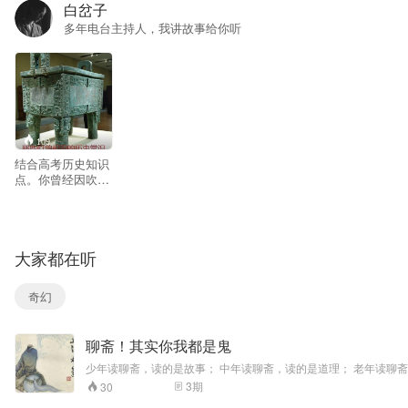
白岔子
多年电台主持人，我讲故事给你听
109
结合高考历史知识
点。你曾经因吹牛
没有素材而苦恼
吗？你曾因听不懂
对方的话而尴尬
吗？你曾因为把历
大家都在听
史常识张冠李戴而
被人嘲笑吗？现
在，他来了，本系
奇幻
列将以吴晗先生所
著的《中国历史常
识》为基础，以其
聊斋！其实你我都是鬼
他书籍和资料为参
照，让你从此吹牛
少年读聊斋，读的是故事； 中年读聊斋，读的是道理； 老年读聊
有底气，从此喝酒
3
期
30
有话说。