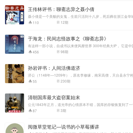
王传林评书：聊斋志异之聂小倩
聂小倩是一个美貌的女鬼，生前只活到十八岁，死后葬在浙江金华
为安。采臣也不负小倩重托，助她逃脱魔爪，并收留她侍奉母亲和
12
期
110
妻，之后又指点采臣除掉前来报复的金华妖怪。几年后，宁采臣考
于海龙：民间志怪故事之《聊斋志异》
有这样一部小说，自成书以来便风靡世界 300年经典大IP， 它是中国的《一千零一夜》 是无数人的警示恒言
尽之外，示以平常，使花妖狐魅，多具人情，和易可亲，忘为异类，而又偶见鹘突，知复非人。 老舍说它 鬼
98
期
456
折断的白狐尾巴，两代人狐情仇 狐狸命地名，总有些地名来的千奇百怪 谈狐说鬼，讽贪刺虐，见证世间百态，映射
体会蒲松龄超凡的想象力，带你一起走进这个亦真亦幻的神鬼志异
全新聊斋评书收听体验。
孙岩评书：人间活佛道济
济公（1148年—1209年），原名李修缘，南宋高僧，天台县
学问渊博、行善积德的得道高僧。
230
期
55
清朝国库最大盗窃案始末
公元1843年正月，道光帝的心情原本不错，国库的存银恢复到了
烟……
3
期
87
阅微草堂笔记—说书的小草莓播讲