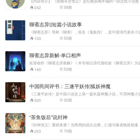
【内容简介】 《阅微草堂笔记》是纪晓岚晚年编的一部志怪小说集
新老朋友能喜欢。 【主播介绍】 说书的小草莓，快乐的盲人吴光
39
期
242
青年评书演员的翘楚，著名评书表演艺术家张少佐的闭门爱徒，为
聊斋志异||短篇小说故事
《聊斋志异》简称《聊斋》，俗名《鬼狐传》，是中国清代著名小
（朱其铠《全本新注聊斋志异》为494篇）。题材广泛，内容丰
55
期
103
短篇小说的巅峰之作。《聊斋志异》所写虽然多是幽冥幻域之境，
聊斋志异新解-单口相声
欢迎收听《聊斋志异新解》！本专辑以清代蒲松龄《聊斋志异》为
被赋予颠覆性解读，传统志怪故事焕发新生！ #聊斋志异 #志怪小说 #悬疑有声书 #国学新解 #灵异故事 #人性暗黑 #蒲松龄 #中国古典文学 #有声剧 #深夜必听 适合人群： ▪️ 悬疑/灵异题材爱好者 ▪️ 想读经典却怕文言文
53
期
140
的“懒人” ▪️ 对人性、社会隐喻感兴趣的深度思考者
中国民间评书：三遂平妖传|狐妖神魔
《三遂平妖传》是中国小说史上第一篇长篇神魔小说，可谓神魔小
成《三遂平妖传》，书中多写人间妖异事件，少谈方外神仙鬼怪。 专辑里演播的人物生动形象，栩栩如生，各个有血有肉，仿若真实一般，角色跳脱活泼，挥洒自如，具有浓郁的市井气息，极富表现力。 这里没有天宫
32
期
500
地府，而是活生生的社会，所以，我们可以了解到许多宋朝时代的
下法术。
“茶鱼饭后”说封神
《封神演义》重磅来袭！当商周的战火点燃，仁德与暴虐狭路相逢
下来！
70
期
253