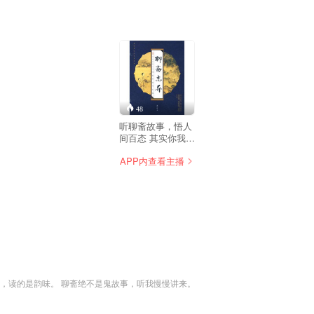
48
听聊斋故事，悟人
间百态 其实你我生
活在书中 你一定能
APP内查看主播
从书中找到身边
人，一定能从书中
找到你自己 继之前
的聊斋系列后，更
详细，更全面的聊
斋故事
斋，读的是韵味。 聊斋绝不是鬼故事，听我慢慢讲来。