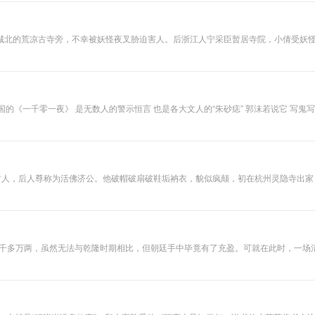
城北的荒凉古寺旁，不幸被妖怪夜叉胁迫害人。后浙江人宁采臣暂居寺院，小倩受妖
久病的妻子，小倩勤劳善良，深受宁家人喜爱。小倩因长期接触活人，逐渐犹如常人
中进士，小倩也生下一子，宁采臣还纳一小妾，小倩、小妾又各生一子，三个儿子长
 也是各大文人的“朱砂痣” 郭沫若说它 写鬼写妖高人一等，刺贪刺虐入骨三分。 鲁迅说它 《聊斋志异》独于详
狐有性格，笑骂成文章。 人鬼情未了，爱情是书生赶考的绊脚石 仙人老爱借宿，总有些莫名其妙的试炼 一条
真假人间 于海龙老师精选《聊斋志异》中的经典志怪故事，用津派评书的演播方法，真挚细腻的嗓音，
世界。本专辑还涉及到满清各个阶层的生活习俗、民间传说等。在人们茶余饭后收听
永宁村人，后人尊称为活佛济公。他破帽破扇破鞋垢衲衣，貌似疯颠，初在杭州灵隐寺出
一千多万两，虽然无法与乾隆时期相比，但朝廷手中毕竟有了充盈。可就在此时，一