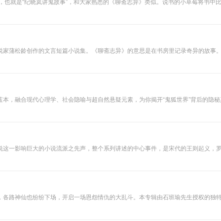
，也就是“纪晓岚讲鬼故事”，和大家熟悉的《聊斋志异》类似。说书的小草莓将书中
，在2012浙江卫视中国梦想秀上，唯一全部300票过关的盲人艺术家，不仅声音动
继承和弘扬评书艺术做着自己的贡献，代表作品《白话红楼梦》、《新说三国演义》
说家蒲松龄创作的文言短篇小说集。《聊斋志异》的意思是在书房里记录奇异的故事。
富，有极高的艺术成就。作品成功地塑造了众多的艺术典型，人物形象鲜明生动，故事
鬼狐花妖之事，却曲折地反映了明末清初广阔的现实生活，提出了许多重要的社会问
蓝本，融合现代心理学、社会隐喻与超自然悬疑元素，为你揭开“鬼狐世界”背后的隐
说这一影响巨大的小说流派之先声，整个系列讲述的中心事件，是宋代的王则起义，
风俗人情。每个故事的人物不是冰冷无趣的神仙鬼怪，而是血肉丰满充满人情味的活
，各路神仙也纷纷下场，开启一场恩怨情仇的大乱斗。本专辑由石班瑜先生授权的独