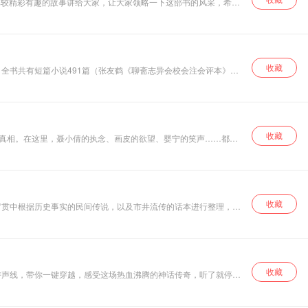
比较精彩有趣的故事讲给大家，让大家领略一下这部书的风采，希望
听，而且擅长演绎多重角色，被周立波等明星称为是模仿天才。草莓是
、《新说水浒传》等。
收藏
全书共有短篇小说491篇（张友鹤《聊斋志异会校会注会评本》）
情节曲折离奇，结构布局严谨巧妙，文笔简练，描写细腻，堪称文言
题，表达了作者鲜明的态度。
收藏
秘真相。在这里，聂小倩的执念、画皮的欲望、婴宁的笑声……都将
收藏
罗贯中根据历史事实的民间传说，以及市井流传的话本进行整理，编
人，他们的喜怒哀乐与常人并无不同，只不过在必要的时候才施展一
收藏
特声线，带你一键穿越，感受这场热血沸腾的神话传奇，听了就停不