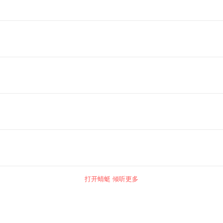
打开蜻蜓 倾听更多